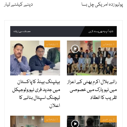
پولیو زدہ امریکی چل بسا
دینے کیلئے تیار
شاید آپ یہ بھی پسند کریں
مصنف سے زیادہ
انتخاب
انتخاب
رائے بلال اکرم بھٹی کے اعزاز
ہیلپنگ ہینڈ کا پاکستان
میں نیویارک میں خصوصی
میں جدید فری نیورولوجیکل
تقریب کا انعقاد
ٹیچنگ اسپتال بنانے کا
اعلان
اہم خبر
انتخاب