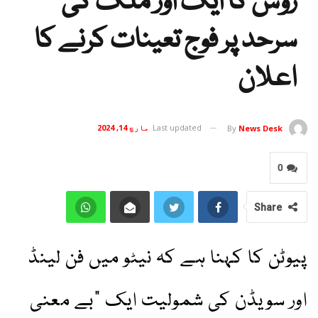
روس کا ایک اور ملک کی
سرحد پر فوج تعینات کرنے کا
اعلان
Last updated
مارچ 14, 2024
By
News Desk
0
Share
پیوٹن کا کہنا ہے کہ نیٹو میں فن لینڈ
اور سویڈن کی شمولیت ایک "بے معنی