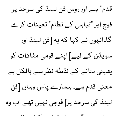
قدم” ہے اور روس فن لینڈ کی سرحد پر
فوج اور "تباہی کے نظام” تعینات کرے
گا۔انہوں نے کہا کہ یہ [فن لینڈ اور
سویڈن کے لیے] اپنے قومی مفادات کو
یقینی بنانے کے نقطہ نظر سے بالکل بے
معنی قدم ہے، ہمارے پاس وہاں [فن
لینڈ کی سرحد پر] فوجی نہیں تھے اب وہ