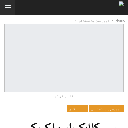
Home
اوورسیز پاکستانی
فائل فوٹو
اوورسیز پاکستانی
نامہ نگار