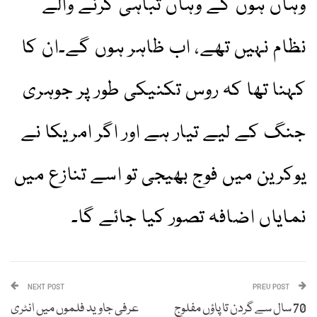
وہاں ہوں گے وہاں تباہی کرنے والے
نظام نہیں تھے، اب ظاہر ہوں گے۔ان کا
کہنا تھا کہ روس تکنیکی طور پر جوہری
جنگ کے لیے تیار ہے اور اگر امریکا نے
یوکرین میں فوج بھیجی تو اسے تنازع میں
نمایاں اضافہ تصور کیا جائے گا۔
NEXT POST
PREV POST
70 سال سے گردن تا پاؤں مفلوج
عرفی جاوید فلموں میں انٹری