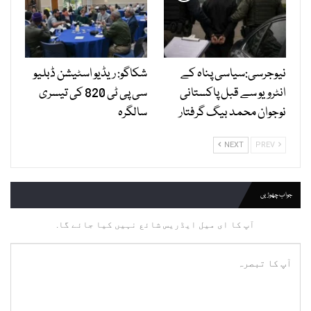
نیوجرسی:سیاسی پناہ کے
شکاگو: ریڈیو اسٹیشن ڈبلیو
انٹرویو سے قبل پاکستانی
سی پی ٹی 820 کی تیسری
نوجوان محمد بیگ گرفتار
سالگرہ
NEXT
PREV
جواب چھوڑیں
آپ کا ای میل ایڈریس شائع نہیں کیا جائے گا.