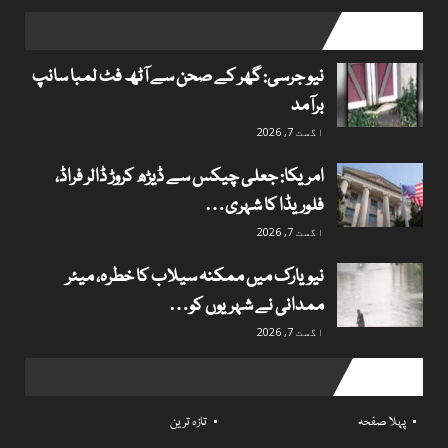
popular posts
نیو جرسی: گھر کے صحن سے آٹھ فٹ لمبا سانپ
برآمد
اگست 7, 2026
امریکا: جعلی چیکس سے ڈیڑھ کروڑ ڈالر فراڈ،
فلوریڈا کا شہری…
اگست 7, 2026
نیویارک میں ممکنہ سیلاب کا خطرہ، میئر
ممدانی نے شہریوں کو…
اگست 7, 2026
Useful links
پہلا صفحہ
تازہ ترین