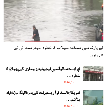
نیویارک میں ممکنہ سیلاب کا خطرہ، میئر ممدانی نے
شہریوں…
اپر ایسٹ سائیڈ میں لیجیونیئرز بیماری کے پھیلاؤ کا
خطرہ…
اگست 1, 2026
امریکا: فاسٹ فوڈ ریسٹورنٹ کے باہر فائرنگ، 3 افراد
ہلاک،…
اگست 3, 2026