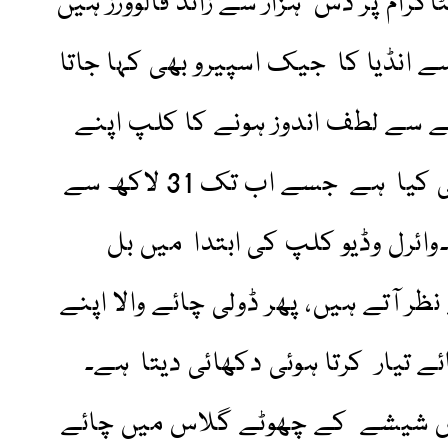
ام پر دس ہزار سے زائد فالوورز ہیں
سے انڈیا کا جیک اسپیرو بھی کہا جاتا
 سے لطف اندوز ہونے کا کلپ اپنے
انسٹاگرام اکاؤنٹ پر شیئر بھی کیا ہے جسے اب تک 31 لاکھ سے
وائرل وڈیو کلپ کی ابتدا میں بل
 آتے ہیں، پھر ڈولی چائے والا اپنے
 تیار کرتا ہوئی دکھائی دیتا ہے۔
س شیشے کے چھوٹے گلاس میں چائے