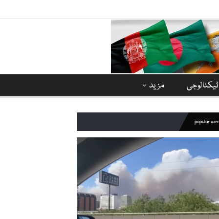
ٹیکنالوجی
مزید
popular we