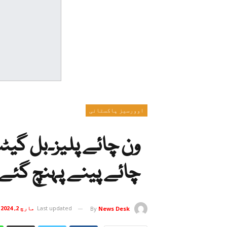
اوورسیز پاکستانی
ون چائے پلیز۔بل گی
چائے پینے پہنچ گئے،و
Last updated
مارچ 2, 2024
By
News Desk