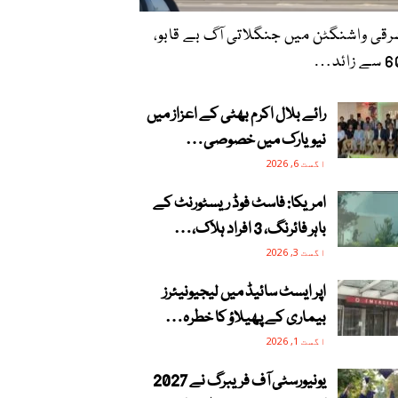
قی واشنگٹن میں جنگلاتی آگ بے قابو،
زائد…
رائے بلال اکرم بھٹی کے اعزاز میں
نیویارک میں خصوصی…
اگست 6, 2026
امریکا: فاسٹ فوڈ ریسٹورنٹ کے
باہر فائرنگ، 3 افراد ہلاک،…
اگست 3, 2026
اپر ایسٹ سائیڈ میں لیجیونیئرز
بیماری کے پھیلاؤ کا خطرہ…
اگست 1, 2026
یونیورسٹی آف فریبرگ نے 2027