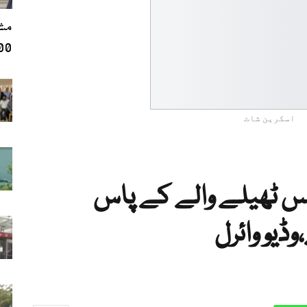
مشر
600 سے 
اسکرین شاٹ
ٹس ٹھیلے والے کے پاس
ڈیو وائرل