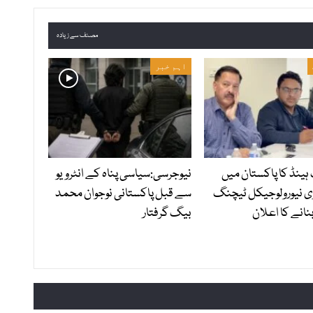
مصنف سے زیادہ
اہم خبر
ہینڈ کا پاکستان میں
نیوجرسی:سیاسی پناہ کے انٹرویو
ی نیورولوجیکل ٹیچنگ
سے قبل پاکستانی نوجوان محمد
نانے کا اعلان
بیگ گرفتار