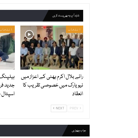
شاید آپ یہ بھی پسند کریں
انتخاب
انتخاب
رائے بلال اکرم بھٹی کے اعزاز میں
ہیلپنگ 
نیویارک میں خصوصی تقریب کا
جدید فر
انعقاد
اسپتال ب
NEXT
PREV
جواب چھوڑیں