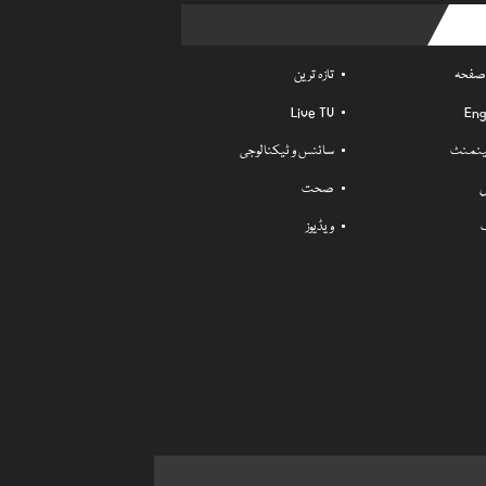
Usefu
 صفحہ
تازہ ترین
Live TV
Eng
ٹینمنٹ
سائنس و ٹیکنالوجی
ل
صحت
ویڈیوز