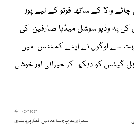
چائے والا کے ساتھ فوٹو کے لیے پوز
کی یہ وڈیو سوشل میڈیا صارفین کی
ہت سے لوگوں نے اپنے کمنٹس میں
 بل گیٹس کو دیکھ کر حیرانی اور خوشی
NEXT POST
ی
سعودی عرب:مساجد میں افطار پر پابندی