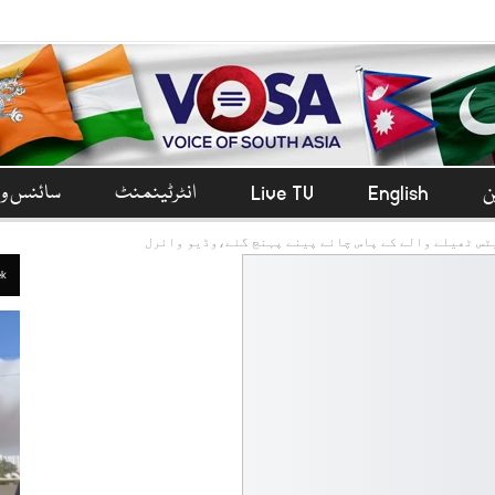
ن
English
Live TV
انٹرٹینمنٹ
سائنس و 
ٹس ٹھیلے والے کے پاس چائے پینے پہنچ گئے،وڈیو وائرل
ek