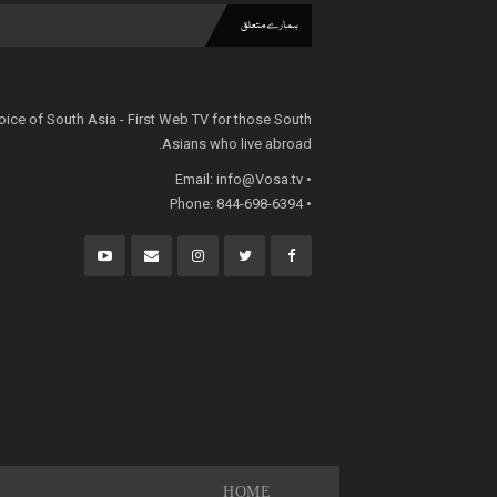
ہمارے متعلق
oice of South Asia - First Web TV for those South
Asians who live abroad.
info@Vosa.tv
• Email:
• Phone: 844-698-6394
HOME