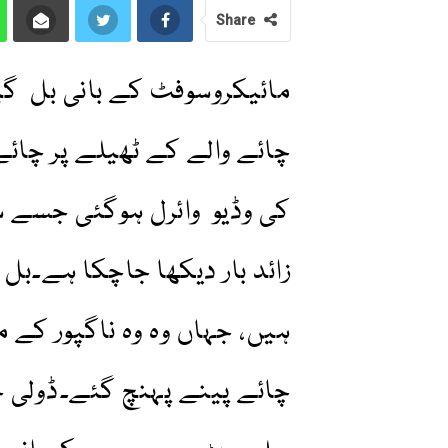
Share
مائیکروسوفٹ کے بانی بل گی
چائے والے کے ٹھیلے پر چائے
زائد بار دیکھا جاچکا ہے۔بل
ہیں، جہاں وہ وہ ناگپور کے م
چائے پینے پہنچ گئے۔ڈولی چ