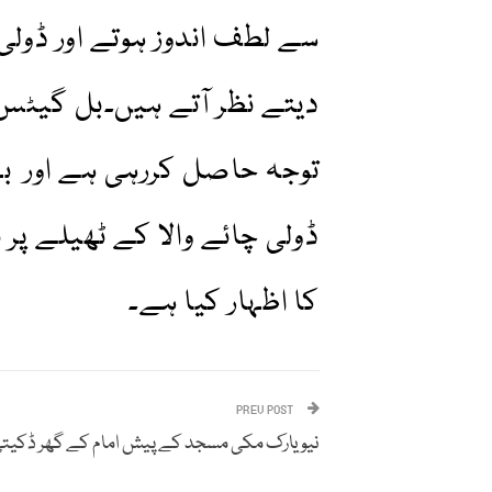
سے لطف اندوز ہوتے اور ڈولی 
دیتے نظر آتے ہیں۔بل گیٹس 
توجہ حاصل کررہی ہے اور ب
ڈولی چائے والا کے ٹھیلے پر
کا اظہار کیا ہے۔
PREV POST
نیو یارک مکی مسجد کے پیش امام کے گھر ڈکیت