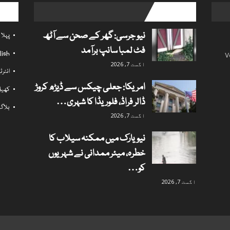
l links
popular posts
نیو جرسی: گھر کے صحن سے آٹھ
پہلا
فٹ لمبا سانپ برآمد
lish
V
اگست 7, 2026
انٹر
امریکا: جعلی چیکس سے ڈیڑھ کروڑ
کھی
ڈالر فراڈ، فلوریڈا کا شہری…
بلاگ
اگست 7, 2026
نیویارک میں ممکنہ سیلاب کا
خطرہ، میئر ممدانی نے شہریوں
کو…
اگست 7, 2026