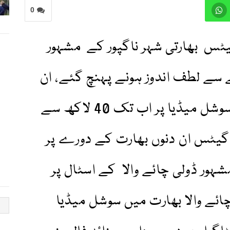
0
ٹس بھارتی شہر ناگپور کے مشہور
 سے لطف اندوز ہونے پہنچ گئے، ان
کی وڈیو وائرل ہوگئی جسے سوشل میڈیا پر اب تک 40 لاکھ سے
 گیٹس ان دنوں بھارت کے دورے پر
شہور ڈولی چائے والا کے اسٹال پر
ائے والا بھارت میں سوشل میڈیا