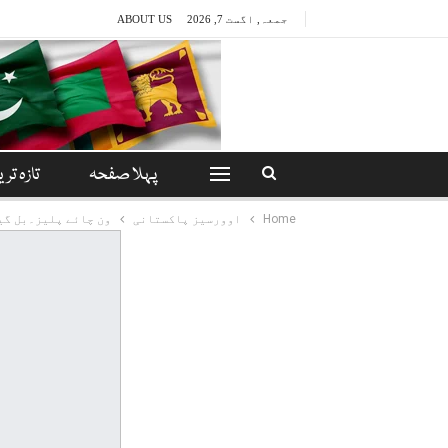
جمعہ, اگست 7, 2026
ABOUT US
پہلا صفحہ
تازہ تری
Home
اوورسیز پاکستانی
ون چائے پلیز۔بل گی