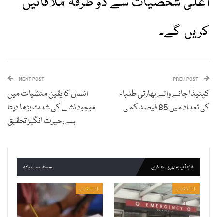
اعلیٰ شخصیات سے دو طرفہ ملاقاتیں
کریں گے۔
NEXT POST
PREV POST
کینیڈا جانے والے بھارتی طلباء
انسان کا یقین منشیات میں
کی تعداد میں 85 فیصد کمی
موجود نشے کی شدت بڑھا دیتا
ہے،حیرت انگیز تحقیق
شاید آپ یہ بھی پسند کریں
مصنف سے زیادہ
انتخاب
انتخاب