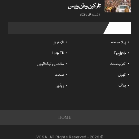
تارکین وطن واپس
اگست 9, 2026
Useful links
پہلا صفحہ
تازہ ترین
Live TV
English
انٹرٹینمنٹ
سائنس و ٹیکنالوجی
کھیل
صحت
بلاگ
ویڈیوز
HOME
© 2026 - VOSA. All Rights Reserved.