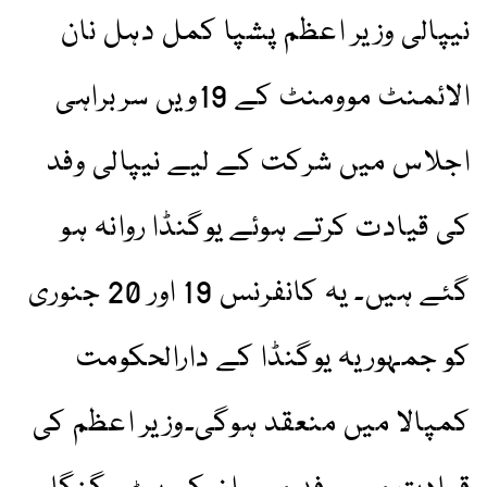
نیپالی وزیر اعظم پشپا کمل دہل نان
الائمنٹ موومنٹ کے 19ویں سربراہی
اجلاس میں شرکت کے لیے نیپالی وفد
کی قیادت کرتے ہوئے یوگنڈا روانہ ہو
گئے ہیں۔ یہ کانفرنس 19 اور 20 جنوری
کو جمہوریہ یوگنڈا کے دارالحکومت
کمپالا میں منعقد ہوگی۔وزیر اعظم کی