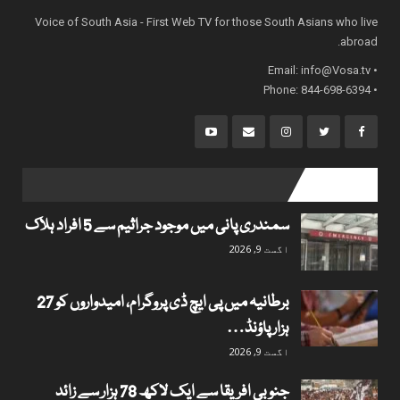
Voice of South Asia - First Web TV for those South Asians who live
abroad.
info@Vosa.tv
• Email:
• Phone: 844-698-6394
popular posts
سمندری پانی میں موجود جراثیم سے 5 افراد ہلاک
اگست 9, 2026
برطانیہ میں پی ایچ ڈی پروگرام، امیدواروں کو 27
ہزار پاؤنڈ…
اگست 9, 2026
جنوبی افریقا سے ایک لاکھ 78 ہزار سے زائد