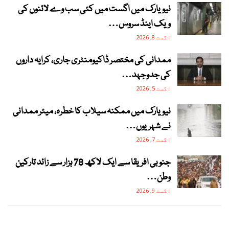
نیویارک میں اگست میں کئی سب وے لائنوں کی
ویک اینڈ سروس…
اگست 8, 2026
ممدانی کی مختصر ڈاکیومنٹری جاری، کرایہ داروں
کی جدوجہد…
اگست 5, 2026
نیویارک میں ممکنہ سیلاب کا خطرہ، میئر ممدانی
نے شہریوں…
اگست 7, 2026
جنوبی افریقا سے ایک لاکھ 78 ہزار سے زائد تارکین
وطن…
اگست 9, 2026