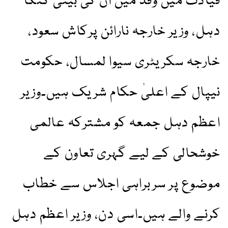
قیادت میں وفد میں ان کی بیٹی گنگا
دہل، وزیر خارجہ نارائن پرکاش سعود،
خارجہ سکریٹری سیوا لمسال، حکومت
نیپال کے اعلیٰ حکام شریک ہیں۔وزیر
اعظم دہل جمعہ کو مشترکہ عالمی
خوشحالی کے لیے گہری تعاون کے
موضوع پر سربراہی اجلاس سے خطاب
کرنے والے ہیں۔اسی دن، وزیر اعظم دہل