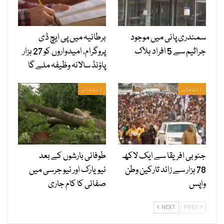
سمندری پانی میں موجود
برطانیہ میں پی ایچ ڈی
جراثیم سے 5 افراد ہلاک
پروگرام، امیدواروں کو 27 ہزار
پاؤنڈ سالانہ وظیفہ ملے گا
انتخاب
انتخاب
جنوبی افریقا سے ایک لاکھ
طوفانی بارشوں کے بعد
78 ہزار سے زائد تارکین وطن
نیویارک اور نیو جرسی میں
واپس
صفائی کا کام جاری
NEXT
PREV