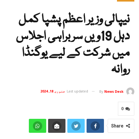
نیپالی وزیر اعظم پشپا کمل
دہل 19ویں سربراہی اجلاس
میں شرکت کے لیے یوگنڈا
روانہ
Last updated
جنوری 18, 2024
By
News Desk
0
Share