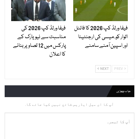
فیفا ورلڈ کپ 2026 کا فائنل
فیفا ورلڈ کپ 2026 کی
اتوار کو، میسی کی ارجنٹینا
مناسبت سے نیویارک کے
اور اسپین آمنے سامنے
پارکس میں 12 تصاویر بنانے
کا اعلان
NEXT
PREV
جواب چھوڑیں
آپ کا ای میل ایڈریس شائع نہیں کیا جائے گا.