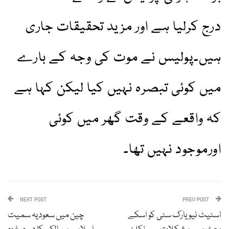
درج کرلیا ہے اور مزید تحقیقات جاری
ہیں۔پولیس نے موت کی وجہ کے بارے
میں کوئی تبصرہ نہیں کیا لیکن کہا ہے
کہ واقعے کے وقت گھر میں کوئی
اورموجود نہیں تھا۔
NEXT POST
PREV POST
اسٹیٹ نیو یارک سٹی کو اسکے
چین میں سعودیہ سمیت