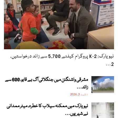
نیویارک: 2-K پروگرام کیلئے 5,700 سے زائد درخواستیں،
2…
مشرقی واشنگٹن میں جنگلاتی آگ بے قابو، 600 سے
زائد…
اگست 3, 2026
نیویارک میں ممکنہ سیلاب کا خطرہ، میئر ممدانی
نے شہریوں…