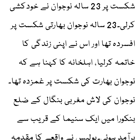
شکست پر 23 سالہ نوجوان نے خودکشی
کرلی۔23 سالہ نوجوان بھارتی شکست پر
افسردہ تھا اور اس نے اپنی زندگی کا
خاتمہ کرلیا، اہلخانہ کا کہنا ہے کہ
نوجوان بھارت کی شکست پر غمزدہ تھا۔
نوجوان کی لاش مغربی بنگال کے ضلع
بنکورا میں ایک سنیما کے قریب سے
برآمد ہوئی۔پولیس نے واقعے کا مقدمہ