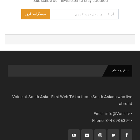
Subscribe our newsletter to stay updated.
سبسکرائب کریں
ہمارے متعلق
Voice of South Asia - First Web TV for those South Asians who live
abroad.
info@Vosa.tv
• Email:
• Phone: 844-698-6394