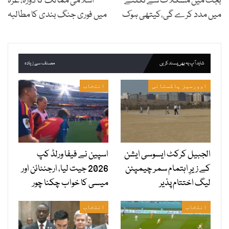
بجٹ میں مشکلات سے نکلنے
اسلامی ممالک کا دورہ، غزہ
میں مدد کرے گی،کیتھی ہوک
میں فوری جنگ بندی کا مطالبہ
شاید آپ یہ بھی پسند کریں
مصنف سے زیادہ
اوورسیز پاکستانی
انتخاب
الجبیل کرکٹ ایسوسی ایشن
اسپین نے فیفا ورلڈ کپ
کے زیرِ اہتمام سمر چیمپئن
2026 جیت لیا، ارجنٹائن اور
لیگ اختتام پذیر
میسی کا خواب چکنا چور
انتخاب
انتخاب