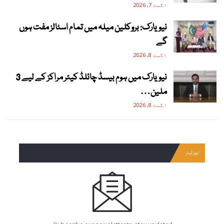
اگست 7, 2026
نیویارک: بروکلین میلہ میں تمام اسٹالز مفت ہوں
گے
اگست 8, 2026
نیویارک میں ہوم بیسڈ چائلڈ کیئر مراکز کے لیے 3
ملین…
اگست 8, 2026
نیوز لیٹر