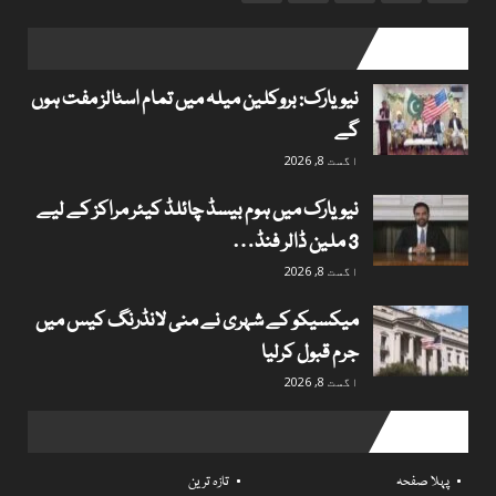
popular posts
نیویارک: بروکلین میلہ میں تمام اسٹالز مفت ہوں
گے
اگست 8, 2026
نیویارک میں ہوم بیسڈ چائلڈ کیئر مراکز کے لیے
3 ملین ڈالر فنڈ…
اگست 8, 2026
میکسیکو کے شہری نے منی لانڈرنگ کیس میں
جرم قبول کرلیا
اگست 8, 2026
Useful links
پہلا صفحہ
تازہ ترین