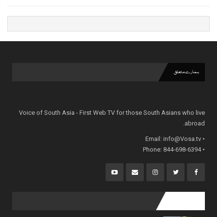
ہمارے متعلق
Voice of South Asia - First Web TV for those South Asians who live
abroad.
info@Vosa.tv
• Email:
• Phone: 844-698-6394
popular posts