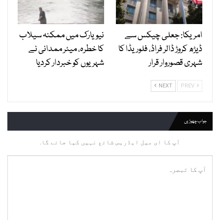
امریکا: جعلی چیکس سے
نیویارک میں ممکنہ سیلاب
ڈیڑھ کروڑ ڈالر فراڈ، فلوریڈا کا
کا خطرہ، میئر ممدانی نے
شہری قصوروار قرار
شہریوں کو خبردار کردیا
NEXT
PREV
جواب چھوڑیں
آپ کا ای میل ایڈریس شائع نہیں کیا جائے گا.