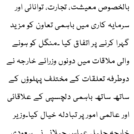
بالخصوص معیشت، تجارت، توانائی اور
سرمایہ کاری میں باہمی تعاون کو مزید
گہرا کرنے پر اتفاق کیا ۔منگل کو ہونے
والی ملاقات میں دونوں وزرائے خارجہ نے
دوطرفہ تعلقات کے مختلف پہلوؤں کے
ساتھ ساتھ باہمی دلچسپی کے علاقائی
اور عالمی امور پر تبادلہ خیال کیا۔وزیر
خارجہ جلیل عباس جیلانی نے سعودی