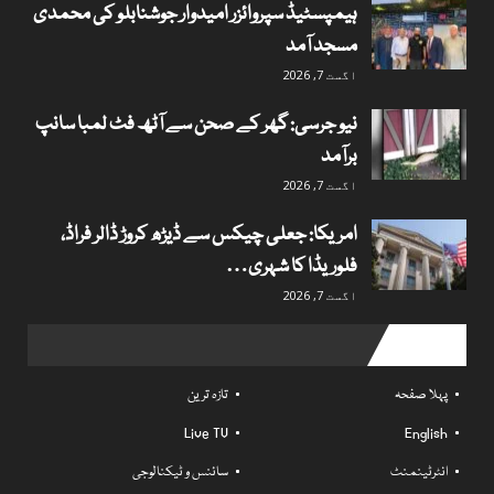
ہیمپسٹیڈ سپروائزر امیدوار جوشنابلو کی محمدی
مسجد آمد
اگست 7, 2026
نیو جرسی: گھر کے صحن سے آٹھ فٹ لمبا سانپ
برآمد
اگست 7, 2026
امریکا: جعلی چیکس سے ڈیڑھ کروڑ ڈالر فراڈ،
فلوریڈا کا شہری…
اگست 7, 2026
Useful links
پہلا صفحہ
تازہ ترین
Live TV
English
انٹرٹینمنٹ
سائنس و ٹیکنالوجی