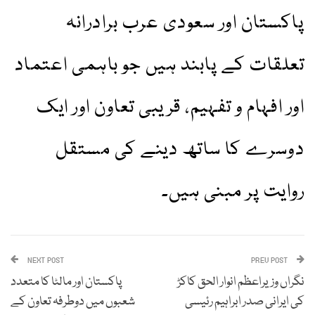
پاکستان اور سعودی عرب برادرانہ
تعلقات کے پابند ہیں جو باہمی اعتماد
اور افہام و تفہیم، قریبی تعاون اور ایک
دوسرے کا ساتھ دینے کی مستقل
روایت پر مبنی ہیں۔
NEXT POST
PREV POST
نگراں وزیراعظم انوار الحق کاکڑ
پاکستان اور مالٹا کا متعدد
کی ایرانی صدر ابراہیم رئیسی
شعبوں میں دوطرفہ تعاون کے