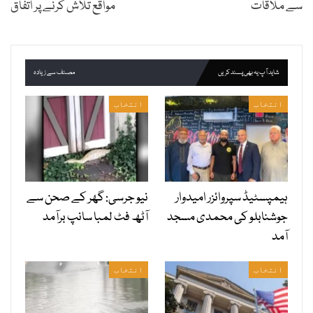
سے ملاقات
مواقع تلاش کرنے پر اتفاق
شاید آپ یہ بھی پسند کریں
مصنف سے زیادہ
انتخاب
انتخاب
ہیمپسٹیڈ سپروائزر امیدوار
نیو جرسی: گھر کے صحن سے
جوشنابلو کی محمدی مسجد
آٹھ فٹ لمبا سانپ برآمد
آمد
انتخاب
انتخاب