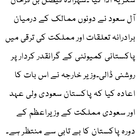
شکریہ ادا کیا ۔شہزادہ فیصل بن فرحان
آل سعود نے دونوں ممالک کے درمیان
برادرانہ تعلقات اور مملکت کی ترقی میں
پاکستانی کمیونٹی کے گرانقدر کردار پر
روشنی ڈالی۔وزیر خارجہ نے اس بات کا
اعادہ کیا کہ پاکستان سعودی ولی عہد
اور سعودی مملکت کے وزیراعظم کے
دورہ پاکستان کا بے تابی سے منتظر ہے۔