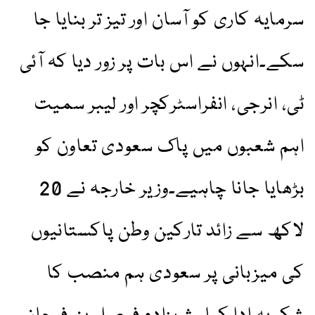
سرمایہ کاری کو آسان اور تیز تر بنایا جا
سکے۔انہوں نے اس بات پر زور دیا کہ آئی
ٹی، انرجی، انفراسٹرکچر اور لیبر سمیت
اہم شعبوں میں پاک سعودی تعاون کو
بڑھایا جانا چاہیے۔وزیر خارجہ نے 20
لاکھ سے زائد تارکین وطن پاکستانیوں
کی میزبانی پر سعودی ہم منصب کا