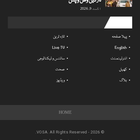
تارکین وطن واپس
اگست 9, 2026
Useful links
پہلا صفحہ
تازہ ترین
Live TV
English
انٹرٹینمنٹ
سائنس و ٹیکنالوجی
کھیل
صحت
بلاگ
ویڈیوز
HOME
© 2026 - VOSA. All Rights Reserved.