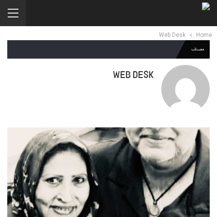
Web Desk
Home
مصنف
WEB DESK