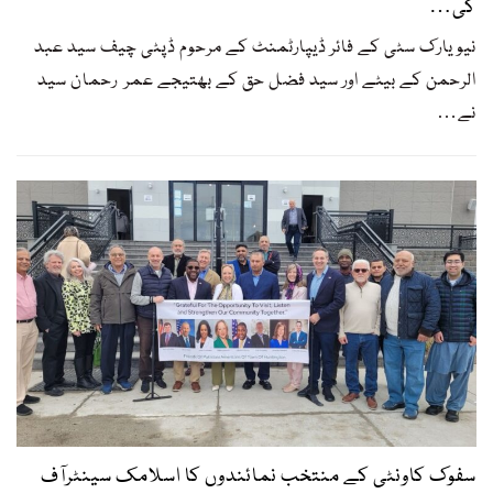
کی…
نیویارک سٹی کے فائر ڈیپارٹمنٹ کے مرحوم ڈپٹی چیف سید عبد
الرحمن کے بیٹے اور سید فضل حق کے بھتیجے عمر رحمان سید
نے
…
سفوک کاونٹی کے منتخب نمائندوں کا اسلامک سینٹرآف