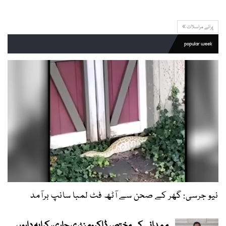
پرانے مراسلات
popular week
نیو جرسی: گھر کے صحن سے آٹھ فٹ لمبا سانپ برآمد
ممدانی کی مختصر ڈاکیومنٹری جاری، کرایہ داروں