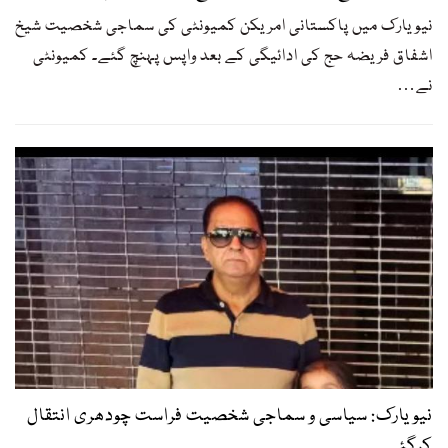
نیویارک میں پاکستانی امریکن کمیونٹی کی سماجی شخصیت شیخ
اشفاق فریضہ حج کی ادائیگی کے بعد واپس پہنچ گئے۔ کمیونٹی
نے
…
نیویارک: سیاسی و سماجی شخصیت فراست چودھری انتقال
کرگئے