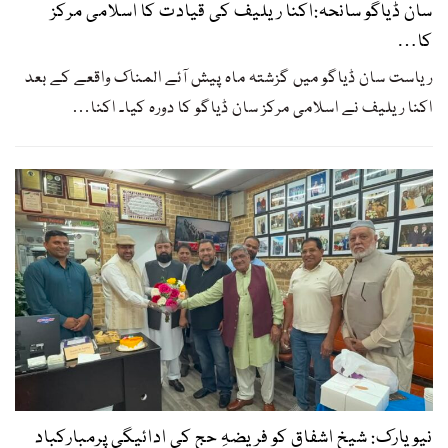
سان ڈیاگو سانحہ:اکنا ریلیف کی قیادت کا اسلامی مرکز
کا…
ریاست سان ڈیاگو میں گزشتہ ماہ پیش آئے المناک واقعے کے بعد
اکنا ریلیف نے اسلامی مرکز سان ڈیاگو کا دورہ کیا۔ اکنا
…
نیویارک: شیخ اشفاق کو فریضہِ حج کی ادائیگی پرمبارکباد