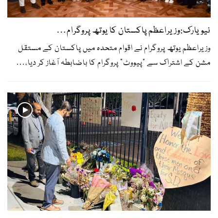
نیویارک:وزیراعظم پاکستان کا یوتھ پروگرام…
وزیراعظم یوتھ پروگرام نے اقوام متحدہ میں پاکستان کے مستقل
مشن کے اشتراک سے "پیووٹ" پروگرام کا باضابطہ آغاز کر دیا،
…