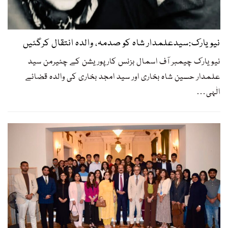
نیویارک:سیدعلمدار شاہ کو صدمہ، والدہ انتقال کرگئیں
نیویارک چیمبر آف اسمال بزنس کارپوریشن کے چئیرمن سید
علمدار حسین شاہ بخاری اور سید امجد بخاری کی والدہ قضائے
الٰہی
…