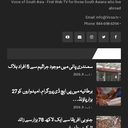
Voice of South Asia - First Web TV for those South Asians who live
abroad.
info@Vosa.tv
• Email:
• Phone: 844-698-6394
popular posts
سمندری پانی میں موجود جراثیم سے 5 افراد ہلاک
اگست 9, 2026
برطانیہ میں پی ایچ ڈی پروگرام، امیدواروں کو 27
ہزار پاؤنڈ…
اگست 9, 2026
جنوبی افریقا سے ایک لاکھ 78 ہزار سے زائد