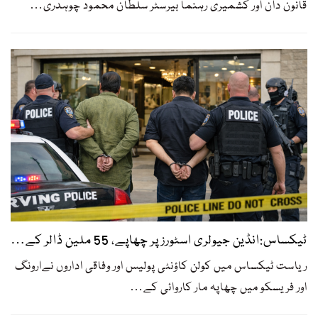
قانون دان اور کشمیری رہنما بیرسٹر سلطان محمود چوہدری
…
ٹیکساس:انڈین جیولری اسٹورز پر چھاپے، 55 ملین ڈالر کے…
ریاست ٹیکساس میں کولن کاؤنٹی پولیس اور وفاقی اداروں نےارونگ
اور فریسکو میں چھاپہ مار کاروائی کے
…