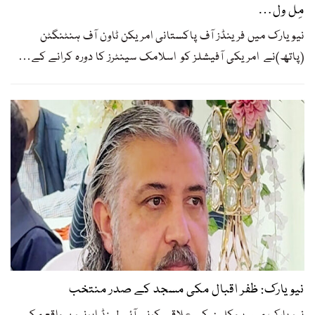
مِل ول…
نیویارک میں فرینڈز آف پاکستانی امریکن ٹاون آف ہنٹنگٹن
(پاتھ)نے امریکی آفیشلز کو اسلامک سینٹرز کا دورہ کرانے کے
…
نیویارک: ظفر اقبال مکی مسجد کے صدر منتخب