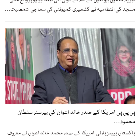
نیویارک میں بروکلین کے علاقے کونی آئی لینڈ ایونیو پر واقع مکی
مسجد کی انتظامیہ نے کشمیری کمیونٹی کی سماجی شخصیت
…
پی پی پی امریکا کے صدر خالد اعوان کی بیرسٹر سلطان
محمود…
پاکستان پیپلز پارٹی امریکا کے صدر محمد خالد اعوان نے معروف