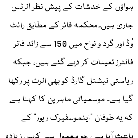
ہواؤں کے خدشات کے پیش نظر الرٹس
جاری ہیں۔محکمہ فائر کے مطابق رائٹ
وُڈ اور گرد و نواح میں 150 سے زائد فائر
فائٹرز تعینات کر دیے گئے ہیں، جبکہ
ریاستی نیشنل گارڈ کو بھی الرٹ پر رکھا
گیا ہے۔ موسمیاتی ماہرین کا کہنا ہے
کہ یہ طوفان “ایٹموسفیرک ریور” کے
باعث آیا ہے، جو معمول سے کہیں زیادہ