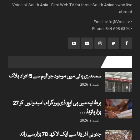
Voice of South Asia - First Web TV for those South Asians who live
abroad.
info@Vosa.tv
• Email:
• Phone: 844-698-6394
popular posts
سمندری پانی میں موجود جراثیم سے 5 افراد ہلاک
اگست 9, 2026
برطانیہ میں پی ایچ ڈی پروگرام، امیدواروں کو 27
ہزار پاؤنڈ…
اگست 9, 2026
جنوبی افریقا سے ایک لاکھ 78 ہزار سے زائد