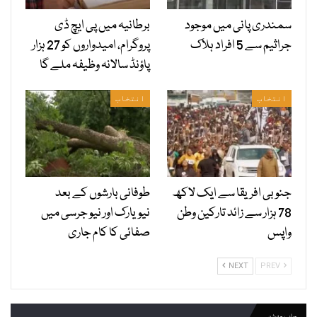
سمندری پانی میں موجود
برطانیہ میں پی ایچ ڈی
جراثیم سے 5 افراد ہلاک
پروگرام، امیدواروں کو 27 ہزار
پاؤنڈ سالانہ وظیفہ ملے گا
انتخاب
انتخاب
جنوبی افریقا سے ایک لاکھ
طوفانی بارشوں کے بعد
78 ہزار سے زائد تارکین وطن
نیویارک اور نیو جرسی میں
واپس
صفائی کا کام جاری
NEXT
PREV