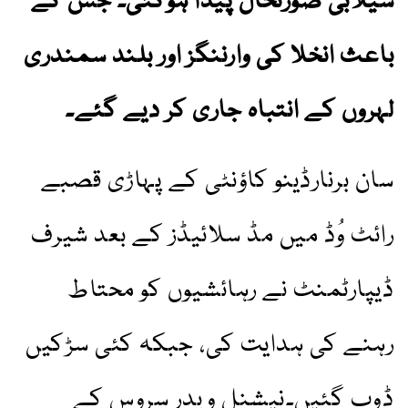
سیلابی صورتحال پیدا ہوگئی۔ جس کے
باعث انخلا کی وارننگز اور بلند سمندری
لہروں کے انتباہ جاری کر دیے گئے۔
سان برنارڈینو کاؤنٹی کے پہاڑی قصبے
رائٹ وُڈ میں مڈ سلائیڈز کے بعد شیرف
ڈیپارٹمنٹ نے رہائشیوں کو محتاط
رہنے کی ہدایت کی، جبکہ کئی سڑکیں
ڈوب گئیں۔نیشنل ویدر سروس کے