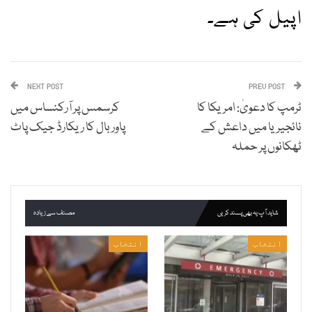
اپیل کی ہے۔
NEXT POST
PREV POST
ٹرمپ کا دعویٰ: امریکا کا
کرسمس پر آرکنساس میں
نائجیریا میں داعش کے
پاوربال کا ریکارڈ جیک پاٹ
ٹھکانوں پر حملہ
شاید آپ یہ بھی پسند کریں
مصنف سے زیادہ
انتخاب
انتخاب