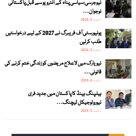
نیوجرسی:سیاسی پناہ کے انٹرویو سے قبل پاکستانی
نوجوان…
اگست 5, 2026
یونیورسٹی آف فریبرگ نے 2027 کے لیے درخواستیں
طلب کرلیں
اگست 3, 2026
نیویارک میں لاعلاج مریضوں کو زندگی ختم کرنے کی
قانونی…
اگست 6, 2026
ہیلپنگ ہینڈ کا پاکستان میں جدید فری
نیورولوجیکل ٹیچنگ…
اگست 5, 2026