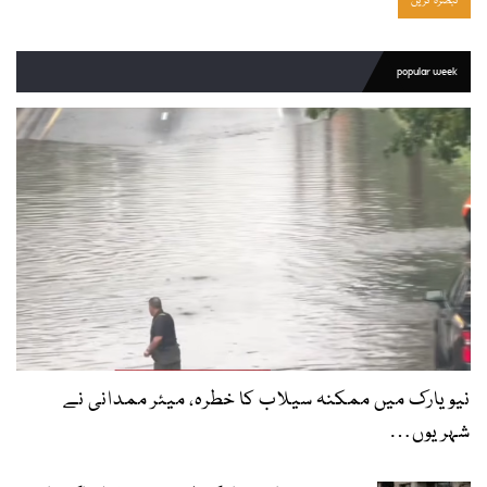
popular week
نیویارک میں ممکنہ سیلاب کا خطرہ، میئر ممدانی نے
شہریوں…