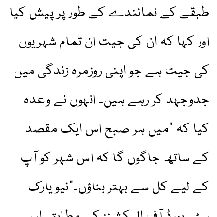
طبقے کے نمائندے کے طور پر پیش کیا
اور کہا کہ ان کی جیت ان تمام شہریوں
کی جیت ہے جو اپنی روزمرہ زندگی میں
جدوجہد کر رہے ہیں۔ انہوں نے وعدہ
کیا کہ “میں ہر صبح اس ایک مقصد
کے ساتھ جاگوں گا کہ اس شہر کو آپ
کے لیے کل سے بہتر بناؤں۔”نیو یارک
سٹی بورڈ آف الیکشنز کے مطابق، اس