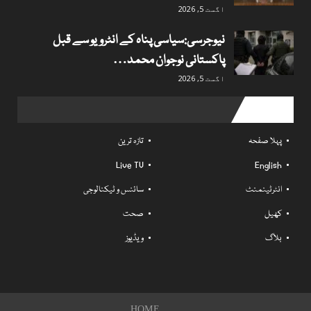
اگست 5, 2026
نیوجرسی:سیاسی پناہ کے انٹرویو سے قبل
پاکستانی نوجوان محمد…
اگست 5, 2026
Useful links
پہلا صفحہ
تازہ ترین
Live TV
English
انٹرٹینمنٹ
سائنس و ٹیکنالوجی
کھیل
صحت
بلاگ
ویڈیوز
HOME