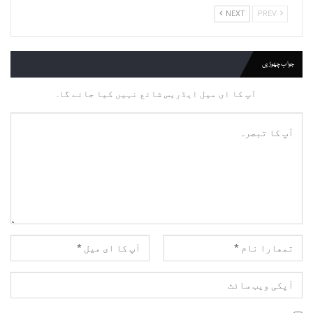
NEXT
PREV
جواب چھوڑیں
آپ کا ای میل ایڈریس شائع نہیں کیا جائے گا.