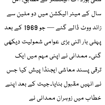
سال کے میئر الیکشن میں دو ملین سے
زائد ووٹ ڈالے گئے — جو 1969 کے بعد
پہلی بار اتنی بڑی عوامی شمولیت دیکھی
گئی۔ ممدانی نے اپنی مہم میں ایک
ترقی پسند معاشی ایجنڈا پیش کیا جس
نے انہیں مقبول بنایا۔جیت کے بعد اپنے
خطاب میں زوہران ممدانی نے