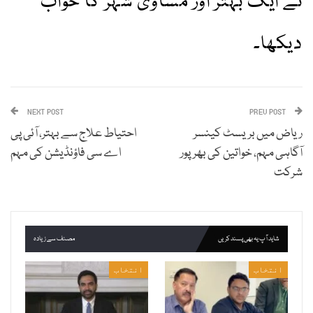
نے ایک بہتر اور مساوی شہر کا خواب
دیکھا۔
NEXT POST
PREV POST
ریاض میں بریسٹ کینسر
احتیاط علاج سے بہتر، آئی پی
آگاہی مہم، خواتین کی بھرپور
اے سی فاؤنڈیشن کی مہم
شرکت
شاید آپ یہ بھی پسند کریں
مصنف سے زیادہ
انتخاب
انتخاب