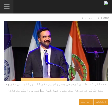
Home
انتخاب
ممدانی کے مطابق ترجیحی بس روٹس پر سفر کا دورانیہ فی سفر چھ
منٹ تک کم کرنے کا ہدف مقرر کیا گیا ہے(تصویر: اسکرین شاٹ)
انتخاب
اہم خبر