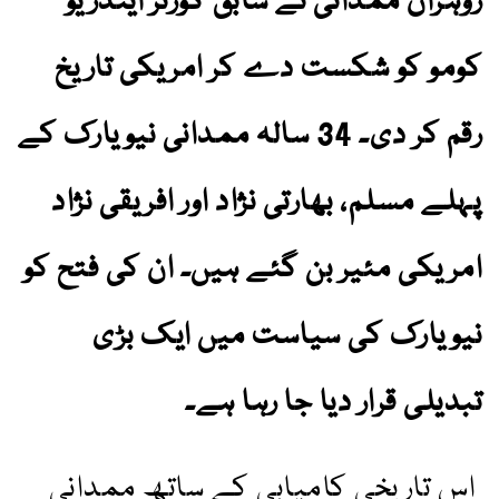
زوہران ممدانی نے سابق گورنر اینڈریو
کومو کو شکست دے کر امریکی تاریخ
رقم کر دی۔ 34 سالہ ممدانی نیویارک کے
پہلے مسلم، بھارتی نژاد اور افریقی نژاد
امریکی مئیر بن گئے ہیں۔ ان کی فتح کو
نیویارک کی سیاست میں ایک بڑی
تبدیلی قرار دیا جا رہا ہے۔
اس تاریخی کامیابی کے ساتھ ممدانی