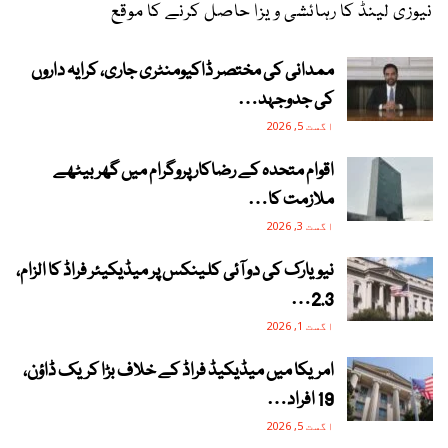
نیوزی لینڈ کا رہائشی ویزا حاصل کرنے کا موقع
ممدانی کی مختصر ڈاکیومنٹری جاری، کرایہ داروں
کی جدوجہد…
اگست 5, 2026
اقوام متحدہ کے رضاکار پروگرام میں گھر بیٹھے
ملازمت کا…
اگست 3, 2026
نیویارک کی دو آئی کلینکس پر میڈیکیئر فراڈ کا الزام،
2.3…
اگست 1, 2026
امریکا میں میڈیکیڈ فراڈ کے خلاف بڑا کریک ڈاؤن،
19 افراد…
اگست 5, 2026