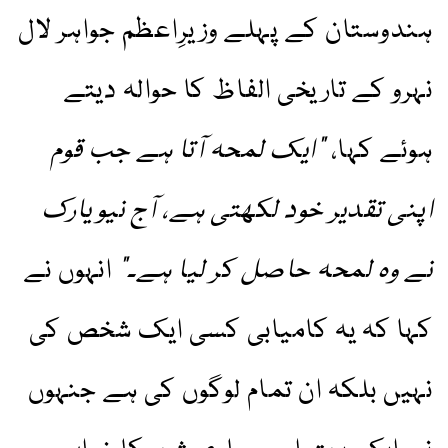
ہندوستان کے پہلے وزیرِاعظم جواہر لال
نہرو کے تاریخی الفاظ کا حوالہ دیتے
ہوئے کہا،
"ایک لمحہ آتا ہے جب قوم
اپنی تقدیر خود لکھتی ہے، آج نیویارک
نے وہ لمحہ حاصل کر لیا ہے۔”
انہوں نے
کہا کہ یہ کامیابی کسی ایک شخص کی
نہیں بلکہ ان تمام لوگوں کی ہے جنہوں