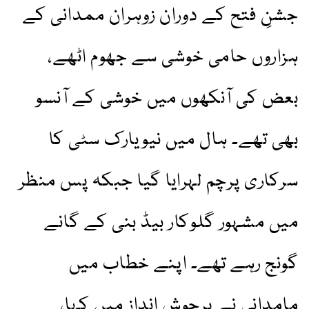
جشنِ فتح کے دوران زوہران ممدانی کے
ہزاروں حامی خوشی سے جھوم اٹھے،
بعض کی آنکھوں میں خوشی کے آنسو
بھی تھے۔ ہال میں نیویارک سٹی کا
سرکاری پرچم لہرایا گیا جبکہ پس منظر
میں مشہور گلوکار بیڈ بنی کے گانے
گونج رہے تھے۔ اپنے خطاب میں
مامدانی نے پرجوش انداز میں کہا،