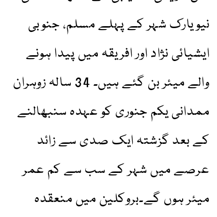
نیویارک شہر کے پہلے مسلم، جنوبی
ایشیائی نژاد اور افریقہ میں پیدا ہونے
والے میئر بن گئے ہیں۔ 34 سالہ زوہران
ممدانی یکم جنوری کو عہدہ سنبھالنے
کے بعد گزشتہ ایک صدی سے زائد
عرصے میں شہر کے سب سے کم عمر
میئر ہوں گے۔بروکلین میں منعقدہ