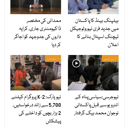
ہیلپنگ ہینڈ کا پاکستان
ممدانی کی مختصر
میں جدید فری نیورولوجیکل
ڈاکیومنٹری جاری، کرایہ
ٹیچنگ اسپتال بنانے کا
داروں کی جدوجہد کو اجاگر
اعلان
کر دیا
اہم خبر
انتخاب
نیوجرسی:سیاسی پناہ کے
نیویارک: 2-K پروگرام کیلئے
انٹرویو سے قبل پاکستانی
5,700 سے زائد درخواستیں،
نوجوان محمد بیگ گرفتار
2 ہزار بچوں کو داخلے کی
پیشکش