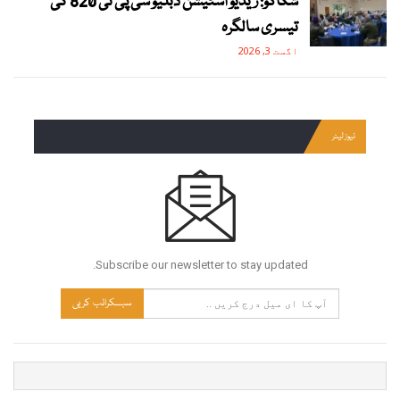
شکاگو: ریڈیو اسٹیشن ڈبلیو سی پی ٹی 820 کی
تیسری سالگرہ
اگست 3, 2026
نیوز لیٹر
Subscribe our newsletter to stay updated.
سبسکرائب کریں