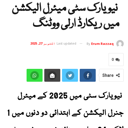
نیویارک سٹی میئرل الیکشن
میں ریکارڈ ارلی ووٹنگ
Last updated
اکتوبر 27, 2025
By
Erum Razzaq
0
Share
نیویارک سٹی میں 2025 کے میئرل
جنرل الیکشن کے ابتدائی دو دنوں میں 1