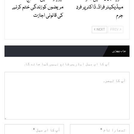
میڈیکیئر فراڈ، ڈاکٹر پر فردِ
مریضوں کو زندگی ختم کرنے
جرم
کی قانونی اجازت
NEXT
PREV
جواب چھوڑیں
آپ کا ای میل ایڈریس شائع نہیں کیا جائے گا.