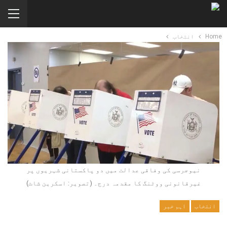
Home
انتخاب
نیوجرسی کی وفاقی عدالت میں دو پاکستانی شہریوں پر
غیرقانونی ووٹنگ کا مقدمہ درج۔ (تصویر: اسکرین شاٹ)
انتخاب
اہم خبر