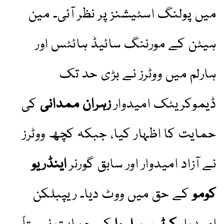
میں پولنگ اسٹیشنز پر نظر آئی۔ مین
ہیٹن کے مورننگ سائیڈ ہائٹس اور
ہارلم میں ووٹرز نے بڑی حد تک
ڈیموکریٹک امیدوار
زہران ممدانی
کی
حمایت کا اظہار کیا، جبکہ کچھ ووٹرز
نے آزاد امیدوار اور سابق گورنر
اینڈریو
کومو
کے حق میں ووٹ دیا۔ ریپبلکن