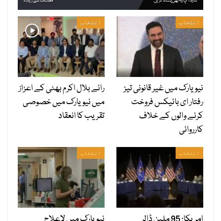
شاید آپ یہ بھی پسند کریں
مصنف سے زیادہ
انتخاب
انتخاب
نیویارک میں غیر قانونی تیز
رائے بلال اکرم بھٹی کے اعزاز
رفتار ای بائیکس فروخت
میں نیویارک میں خصوصی
کرنے والوں کے خلاف
تقریب کا انعقاد
کارروائی
انتخاب
انتخاب
امریکا: 95 ملین ڈالر
نیویارک میں لاعلاج