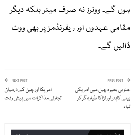
ہوں گے۔ ووٹرز نہ صرف میئر بلکہ دیگر
مقامی عہدوں اور ریفرنڈمز پر بھی ووٹ
ڈالیں گے۔
NEXT POST
PREV POST
جنوبی بحیرہ چین میں امریکی
امریکا اور چین کے درمیان
ہیلی کاپٹر اور لڑاکا طیارہ گر کر
تجارتی مذاکرات میں پیش رفت
تباہ