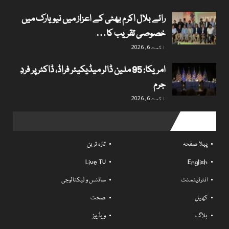
رائے بلال اکرم بھٹی کے اعزاز میں نیویارک میں
خصوصی تقریب کا…
اگست 6, 2026
امریکا: 95 ملین ڈالر میڈیکیئر فراڈ، ڈاکٹر پر فردِ
جرم
اگست 6, 2026
Useful links
پہلا صفحہ
تازہ ترین
Live TV
English
انٹرٹینمنٹ
سائنس و ٹیکنالوجی
کھیل
صحت
بلاگ
ویڈیوز