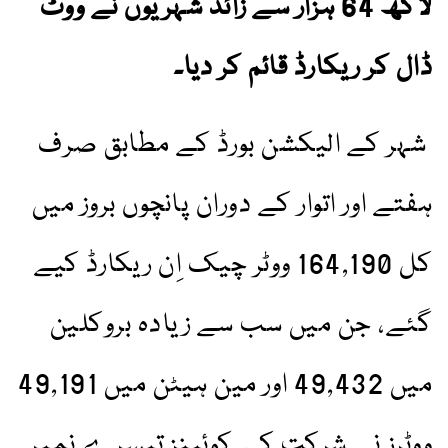
لاکھ 64 ہزار سے زائد شہریوں نے ووٹ
ڈال کر ریکارڈ قائم کر دیا۔
شہر کے الیکشن بورڈ کے مطابق صرف
ہفتے اور اتوار کے دوران پانچوں بروز میں
کل 164,190 ووٹر چیک اِن ریکارڈ کیے
گئے، جن میں سب سے زیادہ بروکلین
میں 49,432 اور مین ہیٹن میں 49,191
ووٹرز نے شرکت کی۔کوئینز تیسرے نمبر