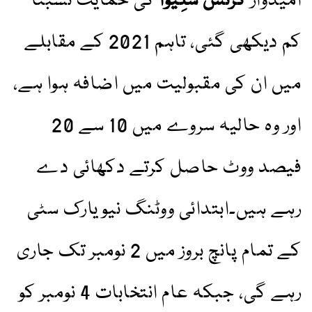
امیدوار
کرٹس سلِیوا
کی حمایت نسبتاً
کم دیکھی گئی، تاہم 2021 کے مقابلے
میں ان کی مقبولیت میں اضافہ ہوا ہے،
اور وہ حالیہ سروے میں 10 سے 20
فیصد ووٹ حاصل کرتے دکھائی دے
رہے ہیں۔ابتدائی ووٹنگ نیویارک سٹی
کے تمام پانچ بروز میں 2 نومبر تک جاری
رہے گی، جبکہ عام انتخابات 4 نومبر کو