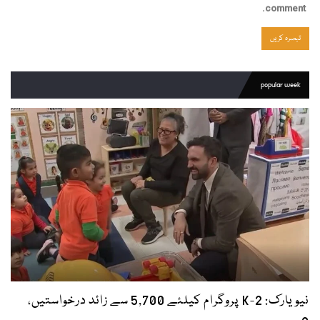
comment.
popular week
نیویارک: 2-K پروگرام کیلئے 5,700 سے زائد درخواستیں،