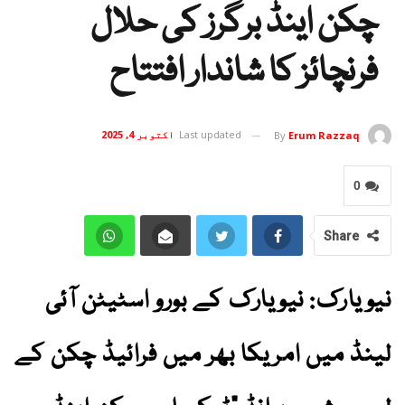
چکن اینڈ برگرز کی حلال
فرنچائز کا شاندار افتتاح
Last updated
اکتوبر 4, 2025
By
Erum Razzaq
0
Share
نیویارک: نیویارک کے بورو اسٹیٹن آئی
لینڈ میں امریکا بھر میں فرائیڈ چکن کے