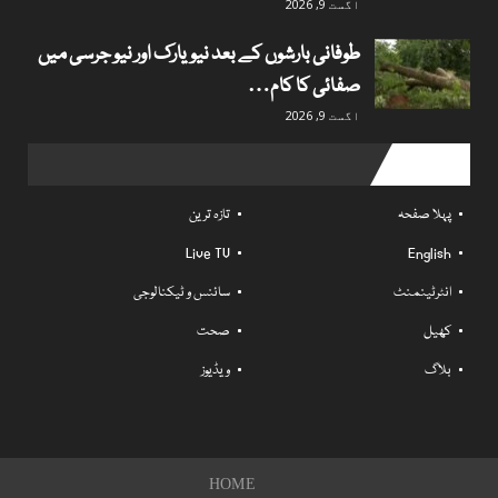
اگست 9, 2026
طوفانی بارشوں کے بعد نیویارک اور نیو جرسی میں
صفائی کا کام…
اگست 9, 2026
Useful links
پہلا صفحہ
تازہ ترین
Live TV
English
انٹرٹینمنٹ
سائنس و ٹیکنالوجی
کھیل
صحت
بلاگ
ویڈیوز
HOME