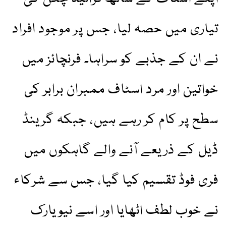
تیاری میں حصہ لیا، جس پر موجود افراد
نے ان کے جذبے کو سراہا۔ فرنچائز میں
خواتین اور مرد اسٹاف ممبران برابر کی
سطح پر کام کر رہے ہیں، جبکہ گرینڈ
ڈیل کے ذریعے آنے والے گاہکوں میں
فری فوڈ تقسیم کیا گیا، جس سے شرکاء
نے خوب لطف اٹھایا اور اسے نیویارک