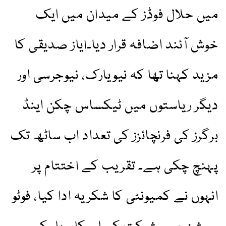
میں حلال فوڈز کے میدان میں ایک
خوش آئند اضافہ قرار دیا۔ایاز صدیقی کا
مزید کہنا تھا کہ نیویارک، نیوجرسی اور
دیگر ریاستوں میں ٹیکساس چکن اینڈ
برگرز کی فرنچائزز کی تعداد اب ساٹھ تک
پہنچ چکی ہے۔ تقریب کے اختتام پر
انہوں نے کمیونٹی کا شکریہ ادا کیا، فوٹو