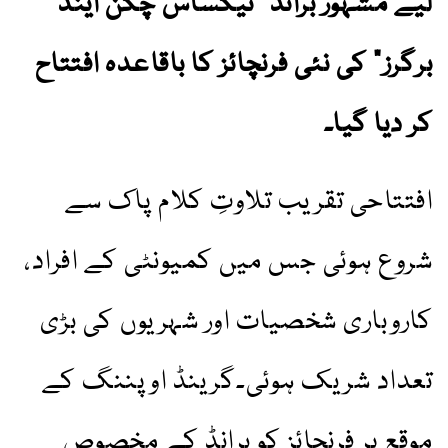
لیے مشہور برانڈ "ٹیکساس چکن اینڈ
برگرز” کی نئی فرنچائز کا باقاعدہ افتتاح
کر دیا گیا۔
افتتاحی تقریب تلاوتِ کلام پاک سے
شروع ہوئی جس میں کمیونٹی کے افراد،
کاروباری شخصیات اور شہریوں کی بڑی
تعداد شریک ہوئی۔گرینڈ اوپننگ کے
موقع پر فرنچائز کو برانڈ کے مخصوص