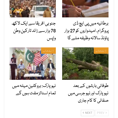
برطانیہ میں پی ایچ ڈی
جنوبی افریقا سے ایک لاکھ
پروگرام، امیدواروں کو 27 ہزار
78 ہزار سے زائد تارکین وطن
پاؤنڈ سالانہ وظیفہ ملے گا
واپس
انتخاب
انتخاب
طوفانی بارشوں کے بعد
نیویارک: بروکلین میلہ میں
نیویارک اور نیو جرسی میں
تمام اسٹالز مفت ہوں گے
صفائی کا کام جاری
NEXT
PREV