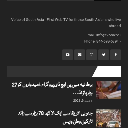
Voice of South Asia - First Web TV for those South Asians who live
abroad.
info@Vosa.tv
• Email:
• Phone: 844-698-6394
popular posts
برطانیہ میں پی ایچ ڈی پروگرام، امیدواروں کو 27
ہزار پاؤنڈ…
اگست 9, 2026
جنوبی افریقا سے ایک لاکھ 78 ہزار سے زائد
تارکین وطن واپس