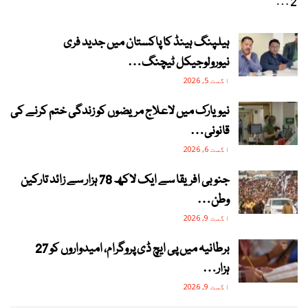
2…
ہیلپنگ ہینڈ کا پاکستان میں جدید فری
نیورولوجیکل ٹیچنگ…
اگست 5, 2026
نیویارک میں لاعلاج مریضوں کو زندگی ختم کرنے کی
قانونی…
اگست 6, 2026
جنوبی افریقا سے ایک لاکھ 78 ہزار سے زائد تارکین
وطن…
اگست 9, 2026
برطانیہ میں پی ایچ ڈی پروگرام، امیدواروں کو 27
ہزار…
اگست 9, 2026