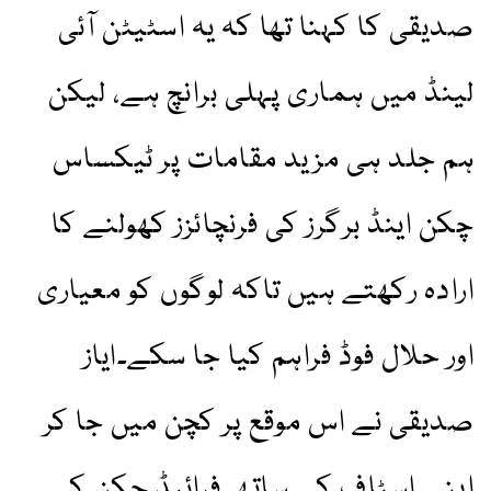
صدیقی کا کہنا تھا کہ یہ اسٹیٹن آئی
لینڈ میں ہماری پہلی برانچ ہے، لیکن
ہم جلد ہی مزید مقامات پر ٹیکساس
چکن اینڈ برگرز کی فرنچائزز کھولنے کا
ارادہ رکھتے ہیں تاکہ لوگوں کو معیاری
اور حلال فوڈ فراہم کیا جا سکے۔ایاز
صدیقی نے اس موقع پر کچن میں جا کر
اپنے اسٹاف کے ساتھ فرائیڈ چکن کی