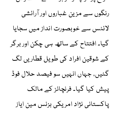
رنگوں سے مزین غباروں اور آرائشی
لائٹس سے خوبصورت انداز میں سجایا
گیا۔ افتتاح کے ساتھ ہی چکن اور برگر
کے شوقین افراد کی طویل قطاریں لگ
گئیں، جہاں انہیں سو فیصد حلال فوڈ
پیش کیا گیا۔ فرنچائز کے مالک
پاکستانی نژاد امریکی بزنس مین ایاز