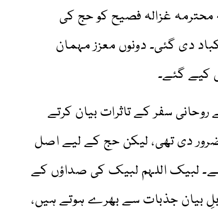
ہ محترمہ غزالہ فصیح کو حج کی
اد دی گئی۔ دونوں معزز مہمان
 کیے گئے۔
روحانی سفر کے تاثرات بیان کرتے
ضرور دی تھی، لیکن حج کے لیے اصل
ا ہے۔ لبیک اللہم لبیک کی صداؤں کے
بلِ بیان جذبات سے بھرے ہوتے ہیں،