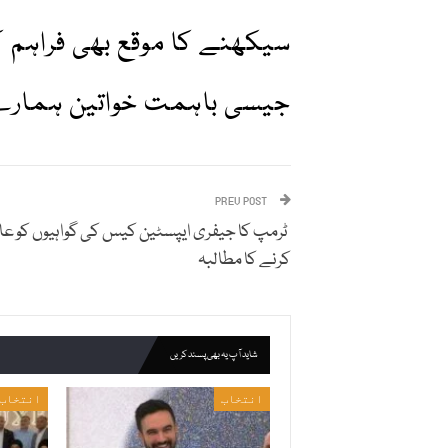
سیکھنے کا موقع بھی فراہم کر
جیسی باہمت خواتین ہمارے 
PREV POST
ٹرمپ کا جیفری ایپسٹین کیس کی گواہیوں کو عا
کرنے کا مطالبہ
شاید آپ یہ بھی پسند کریں
انتخاب
انتخاب