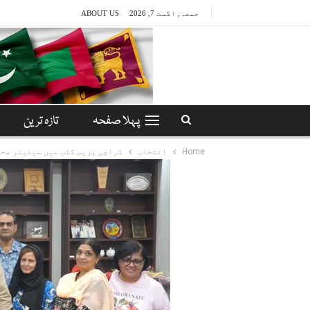
جمعہ, اگست 7, 2026
ABOUT US
پہلا صفحہ
تازہ ترین
Home
انتخاب
کراچی پریس کلب میں سینیئر صحا