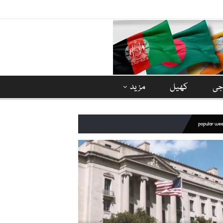
وجی
کھیل
مزید
popular we