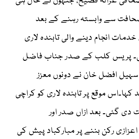
افی غزالہ فصیح، جنہوں نے حال ہی
 صحافت سے وابستہ رہنے کے بعد
دمات انجام دینے والی تابندہ لاری
ئی۔ پریس کلب کے صدر جناب فاضل
سہیل افضل خان نے دونوں معزز
کہا۔اس موقع پر تابندہ لاری کو کراچی
دی گئی۔ بعد ازاں صدر اور
 اعزازی رکن بننے پر مبارکباد پیش کی