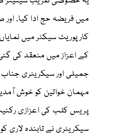
یہ خصوصی تقریب سینیئر صح
میں فریضہ حج ادا کیا، اور
کارپوریٹ سیکٹر میں نمایاں خ
کے اعزاز میں منعقد کی گ
جمیلی اور سیکریٹری جناب 
مہمان خواتین کو خوش آمدید 
پریس کلب کی اعزازی رکنیت 
سیکریٹری نے تابندہ لاری کو