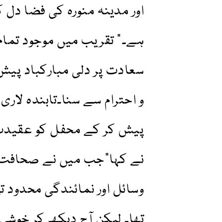
اور مدینہ منورہ کی فضا دل
ہے۔” تقریب میں موجود تمام
سعادت پر دلی مبارکباد پیش ک
و احترام سے سنا۔تابندہ لاری
پیش کر کے محفل کو عقیدت س
نے کہا”جب میں نے صحافت می
وسائل اور نمائندگی محدود ت
تھا۔ لیکن آج دیکھ کر خوشی