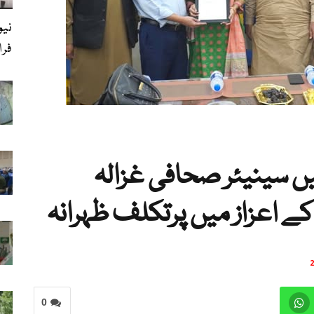
نیو
فراڈ
 سینیئر صحافی غزالہ
 کے اعزاز میں پرتکلف ظہرانہ
0