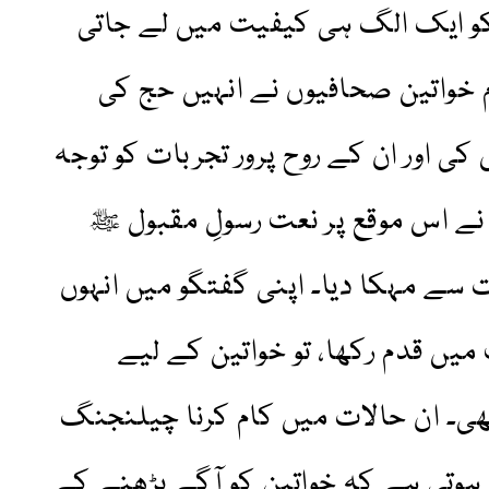
 کو ایک الگ ہی کیفیت میں لے جاتی
 خواتین صحافیوں نے انہیں حج کی
ی اور ان کے روح پرور تجربات کو توجہ
 نے اس موقع پر نعت رسولِ مقبول ﷺ
ے مہکا دیا۔ اپنی گفتگو میں انہوں
ں قدم رکھا، تو خواتین کے لیے
ھی۔ ان حالات میں کام کرنا چیلنجنگ
 ہوتی ہے کہ خواتین کو آگے بڑھنے کے