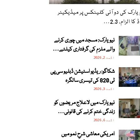
یارک کی دو آئی کلینکس پر میڈیکیئر
 کا الزام، 2.3…
نیویارک: مسجد میں چوری کرنے
والے ملزم کی گرفتاری کیلئے…
اگست 2, 2026
شکاگو: ریڈیو اسٹیشن ڈبلیو سی پی
ٹی 820 کی تیسری سالگرہ
اگست 3, 2026
نیویارک میں لاعلاج مریضوں کو
زندگی ختم کرنے کی قانونی…
اگست 6, 2026
امریکی معاشی شرحِ نمو میں