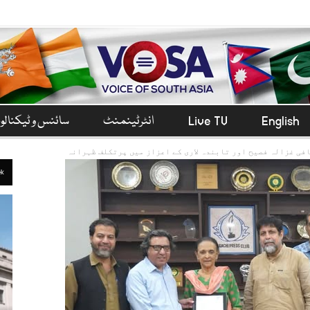
English
Live TV
انٹرٹینمنٹ
سائنس و ٹیکنال
فی غزالہ فصیح اور تابندہ لاری کے اعزاز میں پرتکلف ظہرانہ
ek