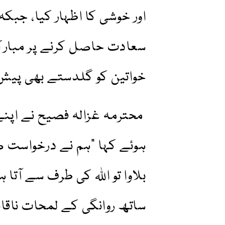
اور خوشی کا اظہار کیا، جبک
سعادت حاصل کرنے پر مبارکب
خواتین کو گلدستے بھی پیش
محترمہ غزالہ فصیح نے اپنے 
ہوئے کہا "ہم نے درخواست 
بلاوا تو اللہ کی طرف سے آت
ساتھ روانگی کے لمحات ناقا