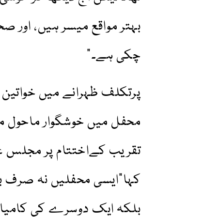
بہتر مواقع میسر ہیں، اور ص
چکی ہے۔”
پرتکلف ظہرانے میں خواتین 
محفل میں خوشگوار ماحول میں
تقریب کےاختتام پر مجلس ع
کہا”ایسی محفلیں نہ صرف ب
بلکہ ایک دوسرے کی کامیابی