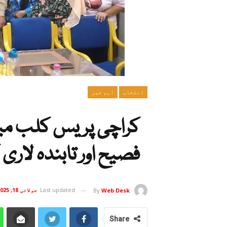
انتخاب
اہم خبر
کراچی پریس کلب میں
فصیح اور تابندہ لاری
Last updated
جولائی 18, 2025
By
Web Desk
Share