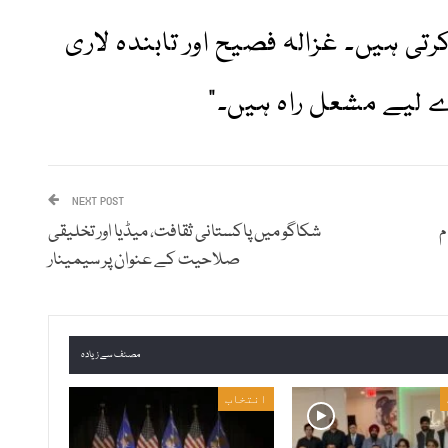
تی ہیں۔ غزالہ فصیح اور تابندہ لاری
لیے مشعل راہ ہیں۔”
NEXT POST
م
شکاگو میں پاکستانی ثقافت، میڈیا اور تخلیقی
صلاحیت کے عنوان پر سیمینار
مصنف سے زیادہ
انتخاب