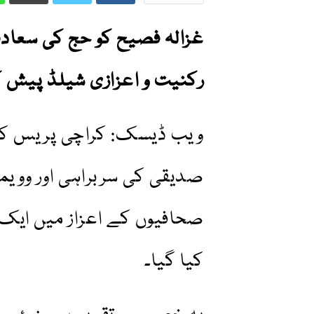
غزالہ فصیح کو حج کی سعادت پ
رکنیت و اعزازی شیلڈ پیش 
ویب ڈیسک: کراچی پریس کل
صدیقی کی سربراہی اور وویم
صحافیوں کے اعزاز میں ایک پُ
کیا گیا۔