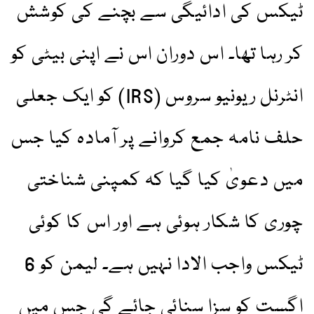
ٹیکس کی ادائیگی سے بچنے کی کوشش
کر رہا تھا۔ اس دوران اس نے اپنی بیٹی کو
انٹرنل ریونیو سروس (IRS) کو ایک جعلی
حلف نامہ جمع کروانے پر آمادہ کیا جس
میں دعویٰ کیا گیا کہ کمپنی شناختی
چوری کا شکار ہوئی ہے اور اس کا کوئی
ٹیکس واجب الادا نہیں ہے۔ لیمن کو 6
اگست کو سزا سنائی جائے گی جس میں