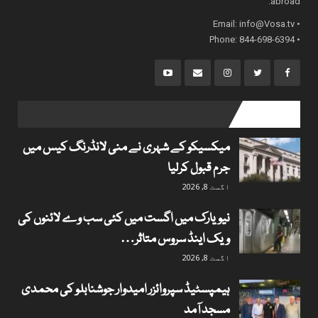
abroad.
info@Vosa.tv
• Email:
• Phone: 844-698-6394
popular posts
میکسیکو کے شہری نے منی لانڈرنگ کیس میں
جرم قبول کرلیا
اگست 8, 2026
نیویارک میں اگست میں کئی سب وے لائنوں کی
ویک اینڈ سروس متاثر…
اگست 8, 2026
ہیمپسٹیڈ سپروائزر امیدوار جوشنابلو کی محمدی
مسجد آمد