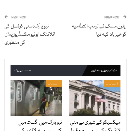
NEXT POST
PREV POST
ایلون مسک نے ٹرمپ انتطامیہ
نیویارک: سٹی کونسل کی
کو خیرباد کہہ دیا
اٹلانٹک ایونیو مکسڈ یوز پلان
کی منظوری
شاید آپ یہ بھی پسند کریں
مصنف سے زیادہ
انتخاب
انتخاب
میکسیکو کے شہری نے منی
نیویارک میں اگست میں
لانڈرنگ کیس میں جرم قبول
کئی سب وے لائنوں کی