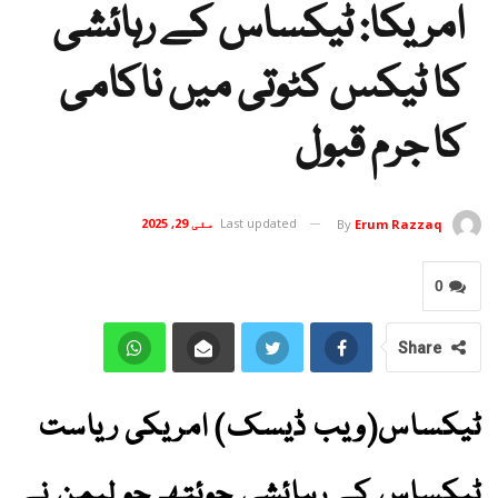
امریکا: ٹیکساس کے رہائشی
کا ٹیکس کٹوتی میں ناکامی
کا جرم قبول
Last updated
مئی 29, 2025
By
Erum Razzaq
0
Share
ٹیکساس(ویب ڈیسک) امریکی ریاست
ٹیکساس کے رہائشی جوئتھ جو لیمن نے