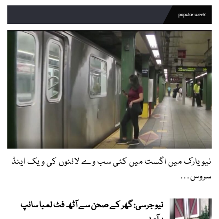
popular week
نیویارک میں اگست میں کئی سب وے لائنوں کی ویک اینڈ
سروس…
نیو جرسی: گھر کے صحن سے آٹھ فٹ لمبا سانپ