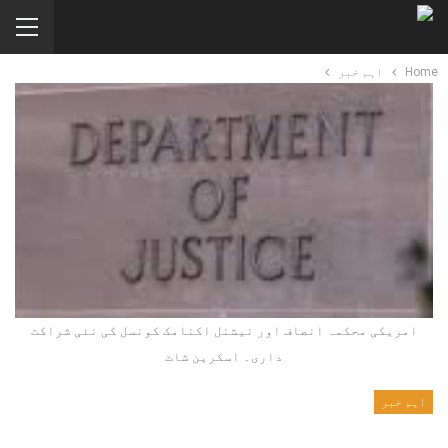
Home
اہم خبر
امریکی محکمہ انصاف اور نیشنل اکنامک کونسل کی نئی شراکت
داری۔ اسکرین شاٹ
اہم خبر