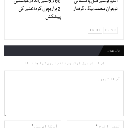
انٹرویو سے قبل پاکستانی
5,700 سے زائد درخواستیں،
نوجوان محمد بیگ گرفتار
2 ہزار بچوں کو داخلے کی
پیشکش
NEXT
PREV
جواب چھوڑیں
آپ کا ای میل ایڈریس شائع نہیں کیا جائے گا.