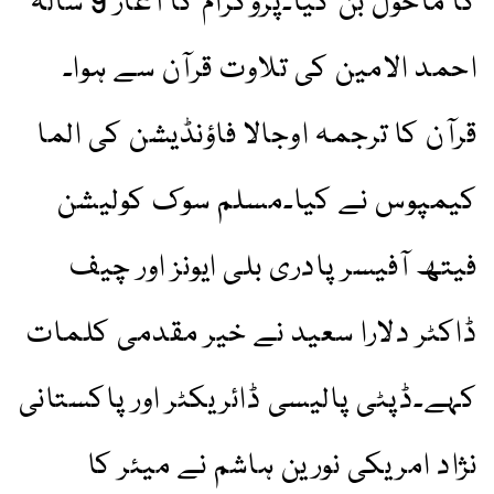
کا ماحول بن گیا۔پروگرام کا آغاز 9 سالہ
احمد الامین کی تلاوت قرآن سے ہوا۔
قرآن کا ترجمہ اوجالا فاؤنڈیشن کی الما
کیمپوس نے کیا۔مسلم سوک کولیشن
فیتھ آفیسر پادری بلی ایونز اور چیف
ڈاکٹر دلارا سعید نے خیر مقدمی کلمات
کہے۔ڈپٹی پالیسی ڈائریکٹر اور پاکستانی
نژاد امریکی نورین ہاشم نے میئر کا