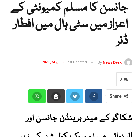
جانسن کا مسلم کمیونٹی کے
اعزاز میں سٹی ہال میں افطار
ڈنر
Last updated
مارچ 24, 2025
By
News Desk
0
Share
شکاگو کے میئر برینڈن جانسن اور
الینوائے مسلم سوک کولیشن کے زیر