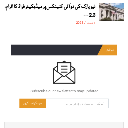
نیویارک کی دو آئی کلینکس پر میڈیکیئر فراڈ کا الزام،
2.3…
اگست 1, 2026
نیوز لیٹر
Subscribe our newsletter to stay updated.
سبسکرائب کریں