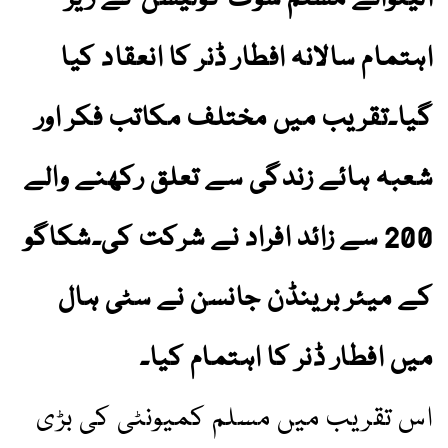
اہتمام سالانہ افطار ڈنر کا انعقاد کیا
گیا۔تقریب میں مختلف مکاتب فکر اور
شعبہ ہائے زندگی سے تعلق رکھنے والے
200 سے زائد افراد نے شرکت کی۔شکاگو
کے میئر برینڈن جانسن نے سٹی ہال
میں افطار ڈنر کا اہتمام کیا۔
اس تقریب میں مسلم کمیونٹی کی بڑی