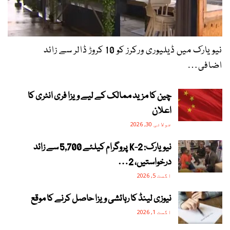
نیویارک میں ڈیلیوری ورکرز کو 10 کروڑ ڈالر سے زائد
اضافی…
چین کا مزید ممالک کے لیے ویزا فری انٹری کا
اعلان
جولائی 30, 2026
نیویارک: 2-K پروگرام کیلئے 5,700 سے زائد
درخواستیں، 2…
اگست 5, 2026
نیوزی لینڈ کا رہائشی ویزا حاصل کرنے کا موقع
اگست 1, 2026