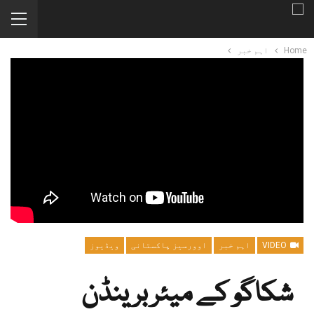
Home
اہم خبر
VIDEO
اہم خبر
اوورسیز پاکستانی
ویڈیوز
شکاگو کے میئر برینڈن