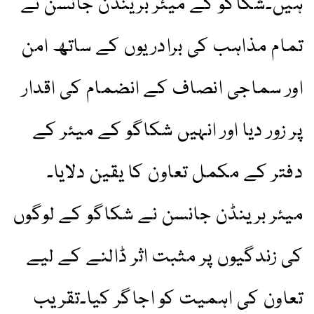
ہیں۔شکاگو کے میئر برینڈن جانسن نے
تمام مذاہب کی برادریوں کے ساتھ امن
اور سماجی انصاف کے انضمام کی اقدار
پر زور دیا اور انہیں شکاگو کے میئر کے
دفتر کے مکمل تعاون کا یقین دلایا۔
میئر برینڈن جانسن نے شکاگو کے لوگوں
کی زندگیوں پر مثبت اثر ڈالنے کے لیے
تعاون کی اہمیت کو اجاگر کیا۔تقریب