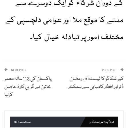
کے دوران شرکاء کو ایک دوسرے سے
ملنے کا موقع ملا اور عوامی دلچسپی کے
مختلف امور پر تبادلہ خیال کیا۔
NEXT POST
PREV POST
کیر،شکاگو کا ٹیسٹ آف رمضان
پاکستان کی 113 سالہ معمر
ڈنر اور افطار کامیابی سے ہمکنار
خاتون نے گرین کارڈ حاصل
کرلیا
شاید آپ یہ بھی پسند کریں
مصنف سے زیادہ