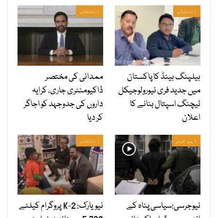
انتخاب
انتخاب
ہیلپنگ ہینڈ کا پاکستان
ممدانی کی مختصر
میں جدید فری نیورولوجیکل
ڈاکیومنٹری جاری، کرایہ
ٹیچنگ اسپتال بنانے کا
داروں کی جدوجہد کو اجاگر
اعلان
کر دیا
اہم خبر
انتخاب
نیوجرسی:سیاسی پناہ کے
نیویارک: 2-K پروگرام کیلئے