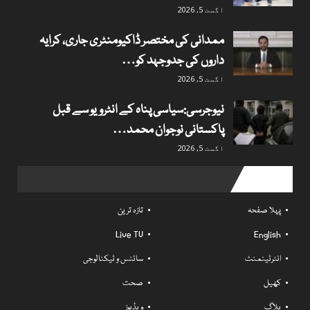
اگست 5, 2026
ممدانی کی مختصر ڈاکیومنٹری جاری، کرایہ
داروں کی جدوجہد کو…
اگست 5, 2026
نیوجرسی:سیاسی پناہ کے انٹرویو سے قبل
پاکستانی نوجوان محمد…
اگست 5, 2026
Useful links
پہلا صفحہ
تازہ ترین
Live TV
English
انٹرٹینمنٹ
سائنس و ٹیکنالوجی
کھیل
صحت
بلاگ
ویڈیوز