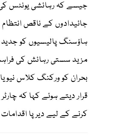
جیسے کہ رہائشی یونٹس کی د
جائیدادوں کے ناقص انتظام 
ہاؤسنگ پالیسیوں کو جدید بنا
مزید سستی رہائش کی فراہم
بحران کو ورکنگ کلاس نیویار
قرار دیتے ہوئے کہا کہ چارٹر
کرنے کے لیے دیرپا اقدامات