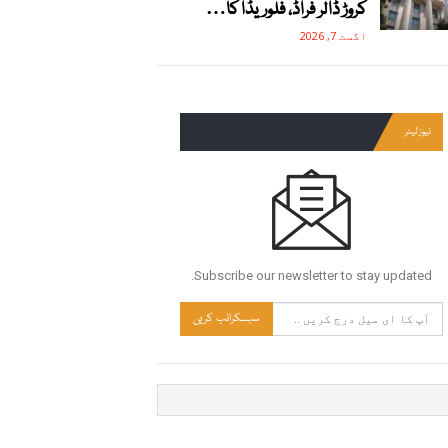
کروڑ ڈالر فراڈ، فلوریڈا کا…
اگست 7, 2026
نیوز لیٹر
Subscribe our newsletter to stay updated.
سبسکرائب کریں