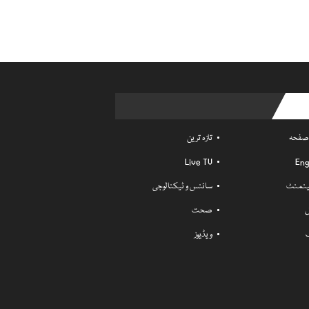
Usefu
 صفحہ
تازہ ترین
Live TV
Eng
ٹینمنٹ
سائنس و ٹیکنالوجی
ل
صحت
ویڈیوز