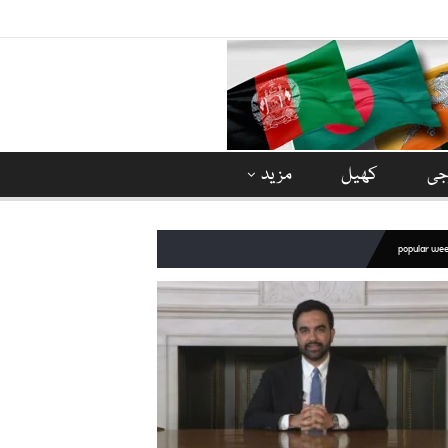
وجی
کھیل
مزید
popular we