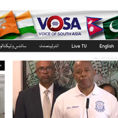
English
Live TV
انٹرٹینمنٹ
سائنس و ٹیکنال
ے قیام کا اعلان
ek