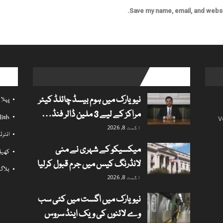
Save my name, email, and websit
l links
popular posts
نیویارک میں ہوم بیسڈ چائلڈ کیئر
پہلا
مراکز کے لیے 3 ملین ڈالر فنڈ…
lish
V
اگست 8, 2026
انٹر
میکسیکو کے شہری نے منی
کھی
لانڈرنگ کیس میں جرم قبول کرلیا
بلاگ
اگست 8, 2026
نیویارک میں اگست میں کئی سب
وے لائنوں کی ویک اینڈ سروس