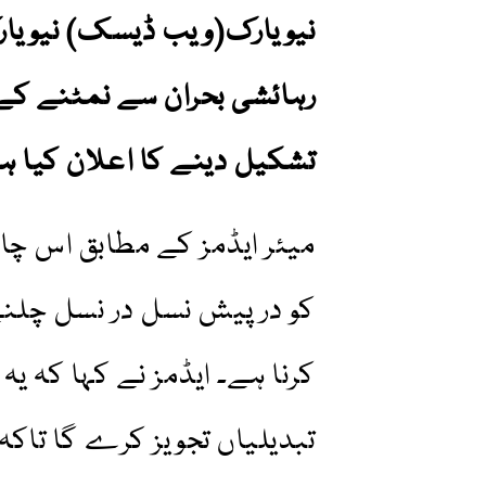
نیویارک(ویب ڈیسک) نیویارک
رہائشی بحران سے نمٹنے کے 
تشکیل دینے کا اعلان کیا ہ
میئر ایڈمز کے مطابق اس چار
کو درپیش نسل در نسل چلنے
کرنا ہے۔ ایڈمز نے کہا کہ ی
تبدیلیاں تجویز کرے گا تاکہ