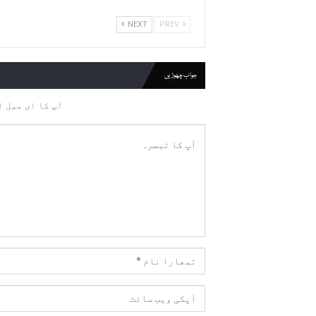
NEXT
PREV
جواب چھوڑیں
آپ کا ای میل ا