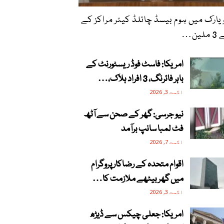
یارک میں ہوم بیسڈ چائلڈ کیئر مراکز کے
لین…
امریکا: فاسٹ فوڈ ریسٹورنٹ کے
باہر فائرنگ، 3 افراد ہلاک،…
اگست 3, 2026
نیو جرسی: گھر کے صحن سے آٹھ
فٹ لمبا سانپ برآمد
اگست 7, 2026
اقوام متحدہ کے رضاکار پروگرام
میں گھر بیٹھے ملازمت کا…
اگست 3, 2026
امریکا: جعلی چیکس سے ڈیڑھ