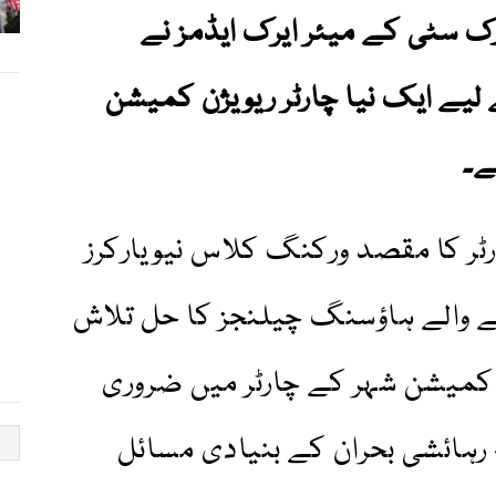
 سٹی کے میئر ایرک ایڈمز نے
لیے ایک نیا چارٹر ریویژن کمیشن
ے۔
ٹر کا مقصد ورکنگ کلاس نیویارکرز
 والے ہاؤسنگ چیلنجز کا حل تلاش
ہ کمیشن شہر کے چارٹر میں ضروری
 رہائشی بحران کے بنیادی مسائل