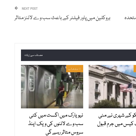
NEXT POST
متحدہ
بروکلین میں پاور فیلئر کے باعث سب وے لائنز متاثر
مصنف سے زیادہ
انتخاب
 کے شہری نے منی
نیویارک میں اگست میں کئی
 کیس میں جرم قبول
سب وے لائنوں کی ویک اینڈ
سروس متاثر رہے گی