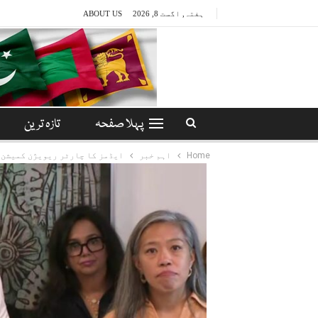
ہفتہ, اگست 8, 2026
ABOUT US
پہلا صفحہ
تازہ ترین
Home
اہم خبر
ایڈمز کا چارٹر ریویژن کمیشن ک