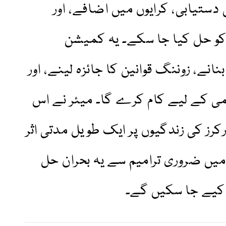
ستیابی، کرایوں میں اضافے، اور
کو حل کیا جا سکے۔ یہ کمیشن
نے، زوننگ قوانین کا جائزہ لینے، اور
ی کے لیے کام کرے گا۔ میئر نے اس
کرز کی زندگیوں پر ایک طویل مدتی اثر
 میں ضروری ترامیم سے یہ بحران حل
 کیے جا سکیں گے۔