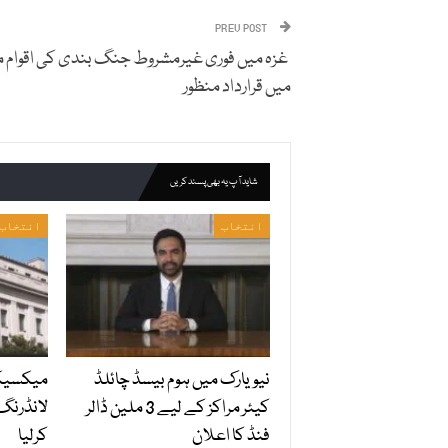
PREV POST
غزہ میں فوری غیرمشروط جنگ بندی کی اقوام 
میں قرارداد منظور
شاید آپ یہ بھی پسند کریں
انتخاب
انتخاب
نیویارک میں ہوم بیسڈ چائلڈ
میکسیکو
کیئر مراکز کے لیے 3 ملین ڈالر
لانڈرنگ
فنڈ کا اعلان
کرلیا