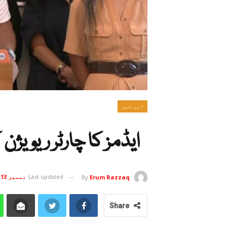
اہم خبر
ایڈمز کا چارٹر ریویژ
Last updated
دسمبر 13, 2024
By
Erum Razzaq
Share