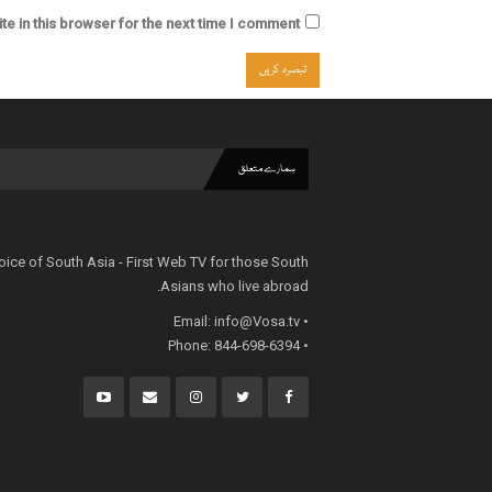
e in this browser for the next time I comment.
ہمارے متعلق
oice of South Asia - First Web TV for those South
Asians who live abroad.
info@Vosa.tv
• Email:
• Phone: 844-698-6394