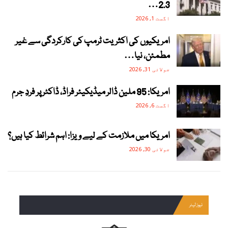
2.3…
اگست 1, 2026
امریکیوں کی اکثریت ٹرمپ کی کارکردگی سے غیر
مطمئن، نیا…
جولائی 31, 2026
امریکا: 95 ملین ڈالر میڈیکیئر فراڈ، ڈاکٹر پر فردِ جرم
اگست 6, 2026
امریکا میں ملازمت کے لیے ویزا: اہم شرائط کیا ہیں؟
جولائی 30, 2026
نیوز لیٹر