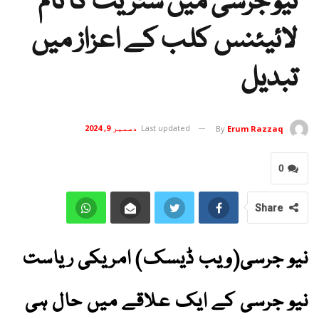
نیو جرسی میں سٹریٹ کا نام
لائیئنس کلب کے اعزاز میں
تبدیل
Last updated
دسمبر 9, 2024
By
Erum Razzaq
0
Share
نیو جرسی(ویب ڈیسک) امریکی ریاست
نیو جرسی کے ایک علاقے میں حال ہی