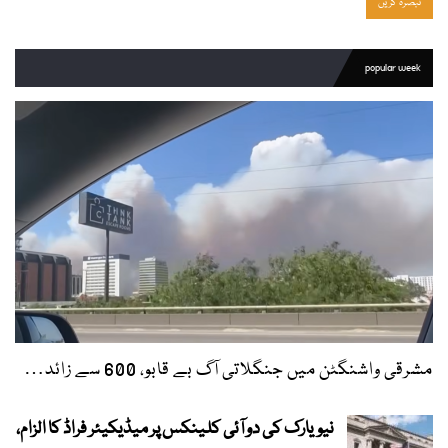
popular week
مشرقی واشنگٹن میں جنگلاتی آگ بے قابو، 600 سے زائد…
نیویارک کی دو آئی کلینکس پر میڈیکیئر فراڈ کا الزام،