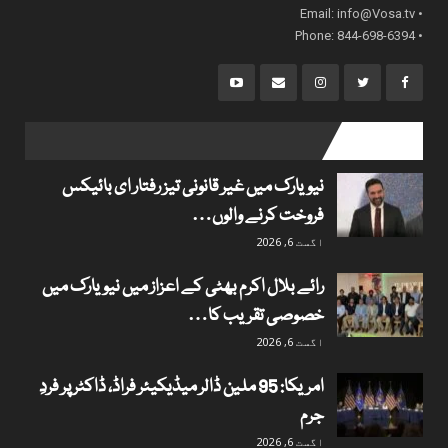
info@Vosa.tv
• Email:
• Phone: 844-698-6394
popular posts
نیویارک میں غیر قانونی تیز رفتار ای بائیکس
فروخت کرنے والوں…
اگست 6, 2026
رائے بلال اکرم بھٹی کے اعزاز میں نیویارک میں
خصوصی تقریب کا…
اگست 6, 2026
امریکا: 95 ملین ڈالر میڈیکیئر فراڈ، ڈاکٹر پر فردِ
جرم
اگست 6, 2026