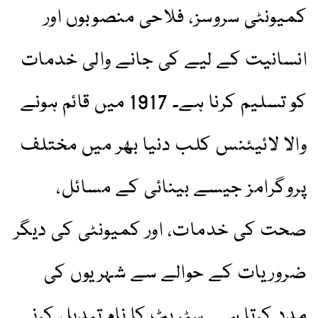
کمیونٹی سروسز، فلاحی منصوبوں اور
انسانیت کے لیے کی جانے والی خدمات
کو تسلیم کرنا ہے۔ 1917 میں قائم ہونے
والا لائیئنس کلب دنیا بھر میں مختلف
پروگرامز جیسے بینائی کے مسائل،
صحت کی خدمات، اور کمیونٹی کی دیگر
ضروریات کے حوالے سے شہریوں کی
مدد کرتا ہے۔ سٹریٹ کا نام تبدیل کرنے