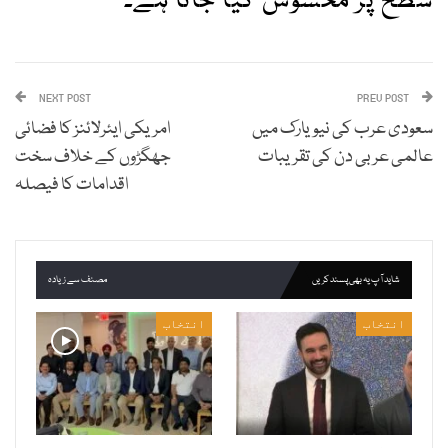
سطح پر محسوس کیا جاتا ہے۔
NEXT POST
PREV POST
سعودی عرب کی نیویارک میں
امریکی ایئرلائنز کا فضائی
عالمی عربی دن کی تقریبات
جھگڑوں کے خلاف سخت
اقدامات کا فیصلہ
شاید آپ یہ بھی پسند کریں
مصنف سے زیادہ
انتخاب
انتخاب