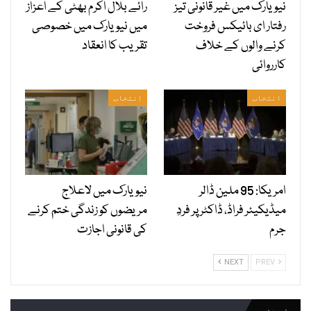
نیویارک میں غیر قانونی تیز
رائے بلال اکرم بھٹی کے اعزاز
رفتار ای بائیکس فروخت
میں نیویارک میں خصوصی
کرنے والوں کے خلاف
تقریب کا انعقاد
کارروائی
انتخاب
انتخاب
امریکا: 95 ملین ڈالر
نیویارک میں لاعلاج
میڈیکیئر فراڈ، ڈاکٹر پر فردِ
مریضوں کو زندگی ختم کرنے
جرم
کی قانونی اجازت
NEXT
PREV