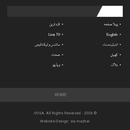
Useful links
پہلا صفحہ
تازہ ترین
Live TV
English
انٹرٹینمنٹ
سائنس و ٹیکنالوجی
کھیل
صحت
بلاگ
ویڈیوز
HOME
© 2026 - VOSA. All Rights Reserved.
Website Design:
zia mazhar