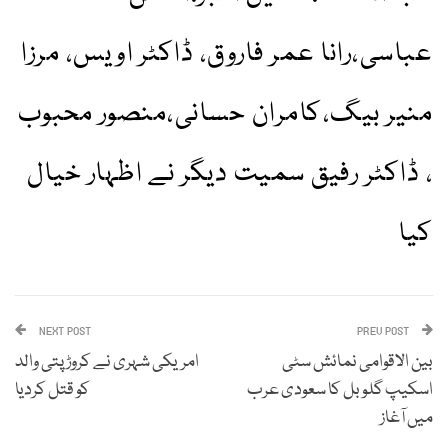
عباسی،رانا عمر فاروق، ڈاکٹر اویس، مرزا
منیر بیگ،کامران حسانی،منصور محبوب
، ڈاکٹر رفیق سمیت دیگر نے اظہار خیال
کیا
NEXT POST
PREV POST
بین الاقوامی نمائش سٹی
امریکی شہری نے کروڑ پتی والد
اسکیپ گلوبل کا سعودی عرب
کو قتل کردیا
میں آغاز