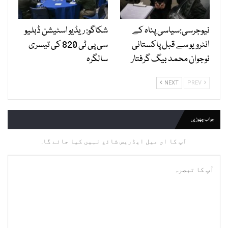
نیوجرسی:سیاسی پناہ کے
شکاگو: ریڈیو اسٹیشن ڈبلیو
انٹرویو سے قبل پاکستانی
سی پی ٹی 820 کی تیسری
نوجوان محمد بیگ گرفتار
سالگرہ
NEXT
PREV
جواب چھوڑیں
آپ کا ای میل ایڈریس شائع نہیں کیا جائے گا.