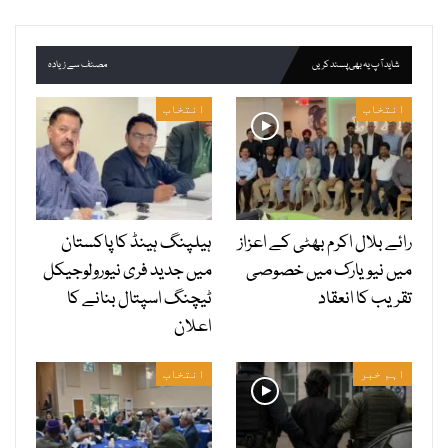
شاید آپ یہ بھی پسند کریں
مصنف سے زیادہ
انتخاب
انتخاب
رائے بلال اکرم بھٹی کے اعزاز
ہیلپنگ ہینڈ کا پاکستان
میں نیویارک میں خصوصی
میں جدید فری نیورولوجیکل
تقریب کا انعقاد
ٹیچنگ اسپتال بنانے کا
اعلان
اہم خبر
انتخاب