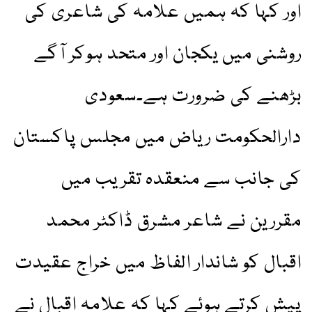
اور کہا کہ ہمیں علامہ کی شاعری کی
روشنی میں یکجان اور متحد ہوکر آگے
بڑھنے کی ضرورت ہے۔سعودی
دارالحکومت ریاض میں مجلس پاکستان
کی جانب سے منعقدہ تقریب میں
مقررین نے شاعر مشرق ڈاکٹر محمد
اقبال کو شاندار الفاظ میں خراج عقیدت
پیش کرتے ہوئے کہا کہ علامہ اقبال نے