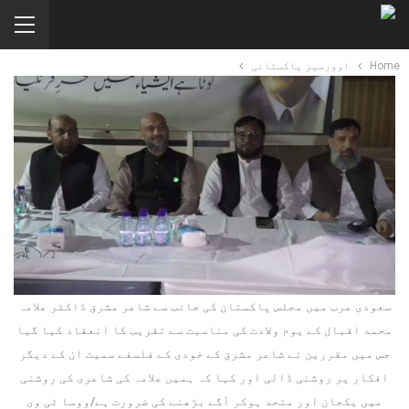
Home
اوورسیز پاکستانی
سعودی عرب میں مجلس پاکستان کی جانب سے شاعر مشرق ڈاکٹر علامہ
محمد اقبال کے یوم ولادت کی مناسبت سے تقریب کا انعقاد کیا گیا
جس میں مقررین نے شاعر مشرق کے خودی کے فلسفے سمیت ان کے دیگر
افکار پر روشنی ڈالی اور کہا کہ ہمیں علامہ کی شاعری کی روشنی
میں یکجان اور متحد ہوکر آگے بڑھنے کی ضرورت ہے/ووسا ٹی وی