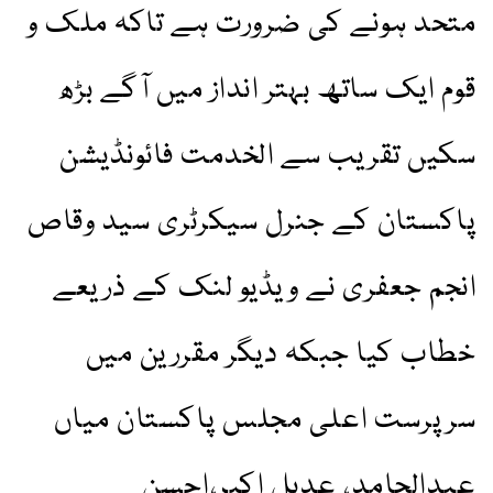
متحد ہونے کی ضرورت ہے تاکہ ملک و
قوم ایک ساتھ بہتر انداز میں آگے بڑھ
سکیں تقریب سے الخدمت فائونڈیشن
پاکستان کے جنرل سیکرٹری سید وقاص
انجم جعفری نے ویڈیو لنک کے ذریعے
خطاب کیا جبکہ دیگر مقررین میں
سرپرست اعلی مجلس پاکستان میاں
عبدالحامد، عدیل اکبر،احسن