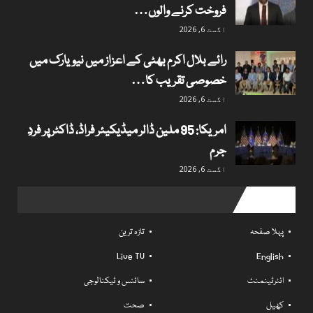
فروخت کرنے والوں…
اگست 6, 2026
رائے بلال اکرم بھٹی کے اعزاز میں نیویارک میں
خصوصی تقریب کا…
اگست 6, 2026
امریکا: 95 ملین ڈالر میڈیکیئر فراڈ، ڈاکٹر پر فردِ
جرم
اگست 6, 2026
Useful links
پہلا صفحہ
تازہ ترین
Live TV
English
انٹرٹینمنٹ
سائنس و ٹیکنالوجی
کھیل
صحت