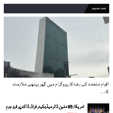
popular week
اقوام متحدہ کے رضاکار پروگرام میں گھر بیٹھے ملازمت
کا…
امریکا: 95 ملین ڈالر میڈیکیئر فراڈ، ڈاکٹر پر فردِ جرم