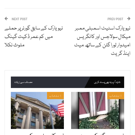
NEXT POST
PREV POST
نیویارک اسٹیٹ اسمبلی ممبر
نیویارک کے سابق گورنر پر حملے
میکال سولاجس اور کانگریس
میں کم عمر ڈکیت گینگ
امیدوار لورا گلن کے ساتھ میٹ
ملوث نکلا
اینڈ گریٹ
شاید آپ یہ بھی پسند کریں
مصنف سے زیادہ
انتخاب
انتخاب