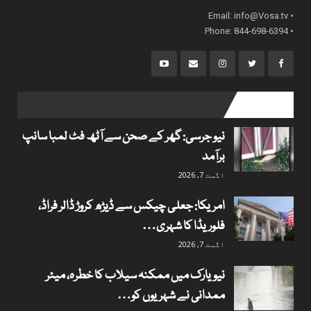
info@Vosa.tv
• Email:
• Phone: 844-698-6394
popular posts
نیو جرسی: گھر کے صحن سے آٹھ فٹ لمبا سانپ
برآمد
اگست 7, 2026
امریکا: جعلی چیکس سے ڈیڑھ کروڑ ڈالر فراڈ،
فلوریڈا کا شہری…
اگست 7, 2026
نیویارک میں ممکنہ سیلاب کا خطرہ، میئر
ممدانی نے شہریوں کو…