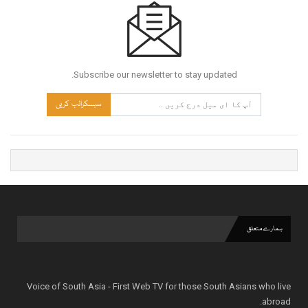
Subscribe our newsletter to stay updated.
سبسکرائب کریں
ہمارے متعلق
Voice of South Asia - First Web TV for those South Asians who live
abroad.