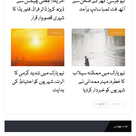
نیو جرسی: گھر کے صحن سے
امریکا: جعلی چیکس سے
آٹھ فٹ لمبا سانپ برآمد
ڈیڑھ کروڑ ڈالر فراڈ، فلوریڈا کا
شہری قصوروار قرار
انتخاب
انتخاب
نیویارک میں ممکنہ سیلاب
نیویارک میں شدید گرمی کا
کا خطرہ، میئر ممدانی نے
الرٹ، شہریوں کو احتیاط کی
شہریوں کو خبردار کردیا
ہدایت
NEXT
PREV
جواب چھوڑیں