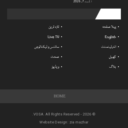
اگست 7, 2026
Useful links
پہلا صفحہ
تازہ ترین
Live TV
English
انٹرٹینمنٹ
سائنس و ٹیکنالوجی
کھیل
صحت
بلاگ
ویڈیوز
HOME
© 2026 - VOSA. All Rights Reserved.
Website Design:
zia mazhar