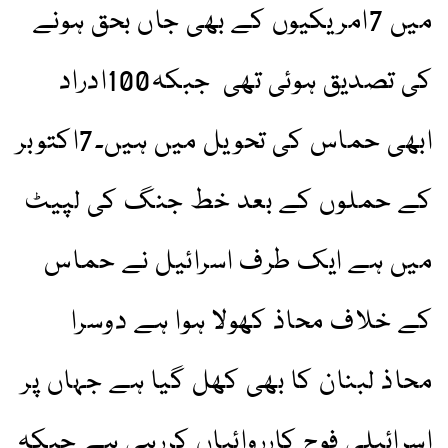
میں 7امریکیوں کے بھی جاں بحق ہونے
کی تصدیق ہوئی تھی جبکہ100ادراد
ابھی حماس کی تحویل میں ہیں۔7اکتوبر
کے حملوں کے بعد خط جنگ کی لپیٹ
میں ہے ایک طرف اسرائیل نے حماس
کے خلاف محاذ کھولا ہوا ہے دوسرا
محاذ لبنان کا بھی کھل گیا ہے جہاں پر
اسرائیلی فوج کارروائیاں کررہی ہے جبکہ