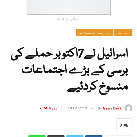
اسکرین شاٹ
اہم خبر
اوورسیز پاکستانی
اسرائیل نے7اکتوبر حملے کی
برسی کے بڑے اجتماعات
منسوخ کردئیے
Last updated
اکتوبر 6, 2024
By
News Desk
0