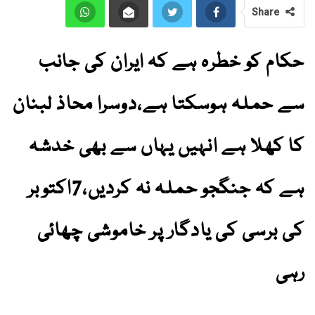
Share
حکام کو خطرہ ہے کہ ایران کی جانب
سے حملہ ہوسکتا ہے،دوسرا محاذ لبنان
کا کھلا ہے انہیں یہاں سے بھی خدشہ
ہے کہ جنگجو حملہ نہ کردیں،7اکتوبر
کی برسی کی یادگار پر خاموشی چھائی
رہی