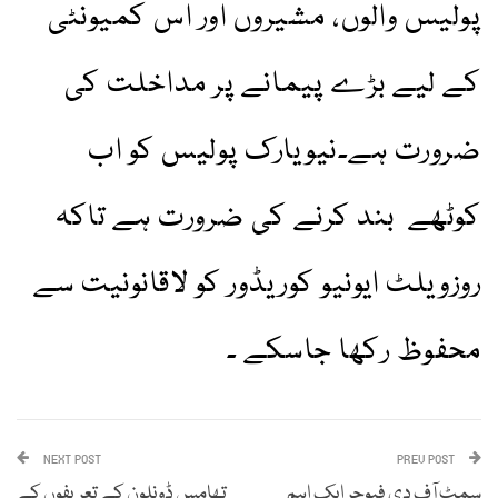
پولیس والوں، مشیروں اور اس کمیونٹی
کے لیے بڑے پیمانے پر مداخلت کی
ضرورت ہے۔نیویارک پولیس کو اب
کوٹھے بند کرنے کی ضرورت ہے تاکہ
روزویلٹ ایونیو کوریڈور کو لاقانونیت سے
محفوظ رکھا جاسکے ۔
NEXT POST
PREV POST
سمٹ آف دی فیوچر ایک اہم
تھامس ڈونلون کے تعریفوں کے