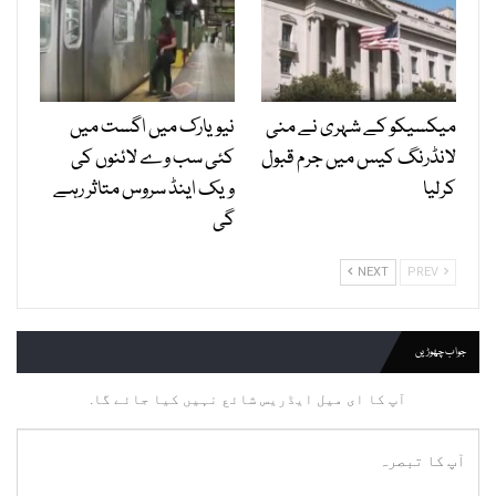
میکسیکو کے شہری نے منی
نیویارک میں اگست میں
لانڈرنگ کیس میں جرم قبول
کئی سب وے لائنوں کی
کرلیا
ویک اینڈ سروس متاثر رہے
گی
NEXT
PREV
جواب چھوڑیں
آپ کا ای میل ایڈریس شائع نہیں کیا جائے گا.