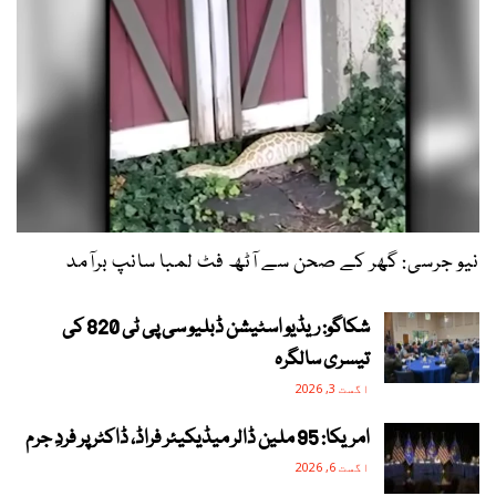
نیو جرسی: گھر کے صحن سے آٹھ فٹ لمبا سانپ برآمد
شکاگو: ریڈیو اسٹیشن ڈبلیو سی پی ٹی 820 کی
تیسری سالگرہ
اگست 3, 2026
امریکا: 95 ملین ڈالر میڈیکیئر فراڈ، ڈاکٹر پر فردِ جرم
اگست 6, 2026