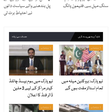
سنگ میل ہے، فلیمون یانگ
پل بندھنے والے سیاست دانوں
نے احتیاط برت لی
شاید آپ یہ بھی پسند کریں
مصنف سے زیادہ
انتخاب
انتخاب
نیویارک: بروکلین میلہ میں
نیویارک میں ہوم بیسڈ چائلڈ
تمام اسٹالز مفت ہوں گے
کیئر مراکز کے لیے 3 ملین
ڈالر فنڈ کا اعلان
انتخاب
انتخاب