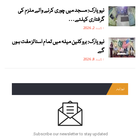
نیویارک: مسجد میں چوری کرنے والے ملزم کی
گرفتاری کیلئے…
اگست 2, 2026
نیویارک: بروکلین میلہ میں تمام اسٹالز مفت ہوں
گے
اگست 8, 2026
نیوز لیٹر
Subscribe our newsletter to stay updated.