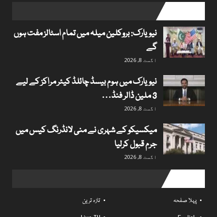
popular posts
نیویارک: بروکلین میلہ میں تمام اسٹالز مفت ہوں
گے
اگست 8, 2026
نیویارک میں ہوم بیسڈ چائلڈ کیئر مراکز کے لیے
3 ملین ڈالر فنڈ…
اگست 8, 2026
میکسیکو کے شہری نے منی لانڈرنگ کیس میں
جرم قبول کرلیا
اگست 8, 2026
Useful links
پہلا صفحہ
تازہ ترین