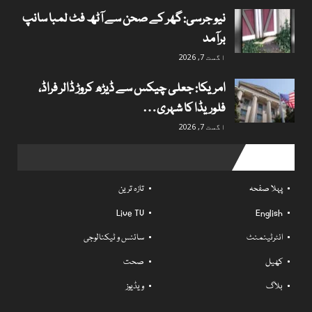
نیو جرسی: گھر کے صحن سے آٹھ فٹ لمبا سانپ
برآمد
اگست 7, 2026
امریکا: جعلی چیکس سے ڈیڑھ کروڑ ڈالر فراڈ،
فلوریڈا کا شہری…
اگست 7, 2026
Useful links
پہلا صفحہ
تازہ ترین
Live TV
English
انٹرٹینمنٹ
سائنس و ٹیکنالوجی
کھیل
صحت
بلاگ
ویڈیوز