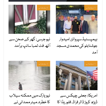
انتخاب
انتخاب
ہیمپسٹیڈ سپروائزر امیدوار
نیو جرسی: گھر کے صحن سے
جوشنابلو کی محمدی مسجد
آٹھ فٹ لمبا سانپ برآمد
آمد
انتخاب
انتخاب
امریکا: جعلی چیکس سے
نیویارک میں ممکنہ سیلاب
ڈیڑھ کروڑ ڈالر فراڈ، فلوریڈا کا
کا خطرہ، میئر ممدانی نے