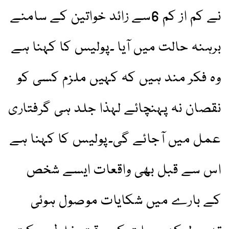
نے کم از کم 6سے زائد خواتین کے سامنے
برہنہ حالت میں آیا ۔پولیس کا کہنا ہے
وہ فکر مند ہیں کہ کہیں ملزم کسی کو
نقصان نہ پہنچائے لہذا جلد ہی گرفتاری
عمل میں آجائے گی۔پولیس کا کہنا ہے
اس سے قبل بھی واقعات ایسے شخص
کے بارے میں شکایات موصول ہوئی