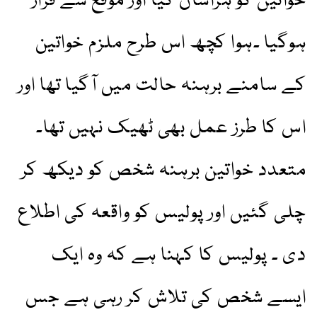
خواتین کو ہراساں کیا اور موقع سے فرار
ہوگیا ۔ہوا کچھ اس طرح ملزم خواتین
کے سامنے برہنہ حالت میں آگیا تھا اور
اس کا طرز عمل بھی ٹھیک نہیں تھا۔
متعدد خواتین برہنہ شخص کو دیکھ کر
چلی گئیں اور پولیس کو واقعہ کی اطلاع
دی ۔ پولیس کا کہنا ہے کہ وہ ایک
ایسے شخص کی تلاش کر رہی ہے جس