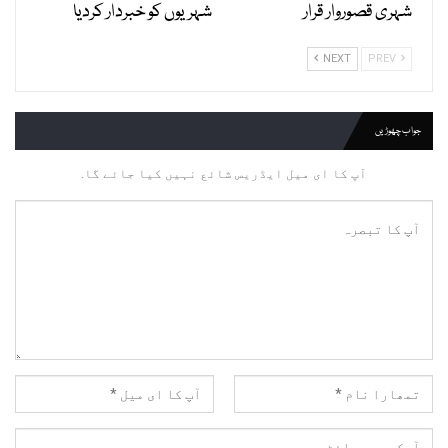
شہری قصوروار قرار
شہریوں کو خبردار کردیا
NEXT
PREV
جواب چھوڑیں
آپ کا ای میل ایڈریس شائع نہیں کیا جائے گا.