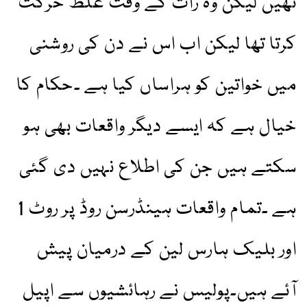
تھیں لیکن وہ رات کے وقت غلط حرکت
کرتا تھا لیکن اب اس نے دن کی روشنی
میں خواتین کو ہراساں کیا ہے ۔حکام کا
خیال ہے کہ ایسے دیگر واقعات بھی ہو
سکتے ہیں جن کی اطلاع نہیں دی گئی
ہے ۔تمام واقعات ہینڈرسن روڈ پر روٹ 1
اور بلیک ہارس لین کے درمیان پیش
آئے ہیں۔پولیس نے رہائشیوں سے اپیل