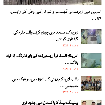
اسپین میں زبردستی گھسنے والے تارکینِ وطن کی واپسی،
57…
نیویارک: مسجد میں چوری کرنے والے ملزم کی
گرفتاری کیلئے…
اگست 2, 2026
امریکا: فاسٹ فوڈ ریسٹورنٹ کے باہر فائرنگ، 3 افراد
ہلاک،…
اگست 3, 2026
رائے بلال اکرم بھٹی کے اعزاز میں نیویارک میں
خصوصی…
اگست 6, 2026
ہیلپنگ ہینڈ کا پاکستان میں جدید فری