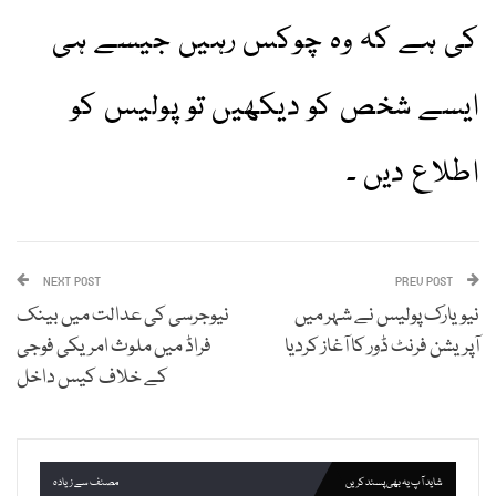
کی ہے کہ وہ چوکس رہیں جیسے ہی
ایسے شخص کو دیکھیں تو پولیس کو
اطلاع دیں ۔
NEXT POST
PREV POST
نیویارک پولیس نے شہر میں
نیوجرسی کی عدالت میں بینک
آپریشن فرنٹ ڈور کا آغاز کردیا
فراڈ میں ملوث امریکی فوجی
کے خلاف کیس داخل
شاید آپ یہ بھی پسند کریں
مصنف سے زیادہ