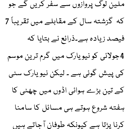
ملین لوگ پروازوں سے سفر کریں گے جو
کہ گزشتہ سال کے مقابلے میں تقریباً 7
فیصد زیادہ ہے۔ذرائع نے بتایا کہ
4جولائی کو نیویارک میں گرم ترین موسم
کی پیش گوئی ہے ۔ لیکن نیو یارک سٹی
کے تین بڑے ہوائی اڈوں میں چھٹی کا
ہفتہ شروع ہوتے ہی مسائل کا سامنا
کرنا پڑتا ہے کیونکہ طوفان آجاتے ہیں