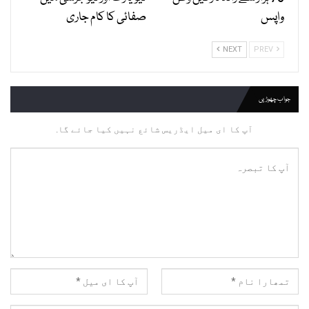
واپس
صفائی کا کام جاری
NEXT
PREV
جواب چھوڑیں
آپ کا ای میل ایڈریس شائع نہیں کیا جائے گا.