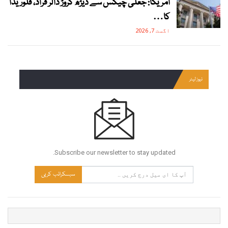
امریکا: جعلی چیکس سے ڈیڑھ کروڑ ڈالر فراڈ، فلوریڈا
کا…
اگست 7, 2026
نیوز لیٹر
Subscribe our newsletter to stay updated.
سبسکرائب کریں