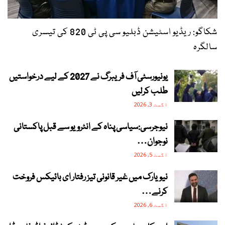
شکاگو: ریڈیو اسٹیشن ڈبلیو سی پی ٹی 820 کی تیسری
سالگرہ
یونیورسٹی آف فریبرگ نے 2027 کے لیے درخواستیں
طلب کرلیں
اگست 3, 2026
نیوجرسی:سیاسی پناہ کے انٹرویو سے قبل پاکستانی
نوجوان…
اگست 5, 2026
نیویارک میں غیر قانونی تیز رفتار ای بائیکس فروخت
کرنے…
اگست 6, 2026