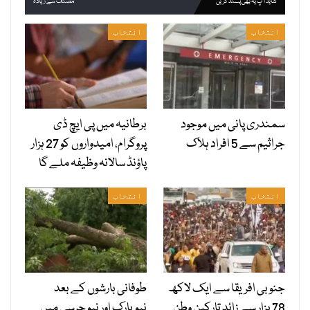
شاید آپ یہ بھی پسند کریں
مصنف سے زیادہ
انتخاب
انتخاب
سمندری پانی میں موجود
برطانیہ میں پی ایچ ڈی
جراثیم سے 5 افراد ہلاک
پروگرام، امیدواروں کو 27 ہزار
پاؤنڈ سالانہ وظیفہ ملے گا
انتخاب
انتخاب
جنوبی افریقا سے ایک لاکھ
طوفانی بارشوں کے بعد
78 ہزار سے زائد تارکین وطن
نیویارک اور نیو جرسی میں