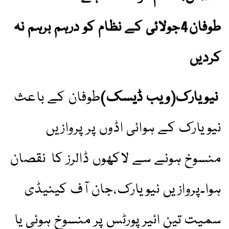
طوفان4جولائی کے نظام کو درہم برہم نہ
کردیں
نیویارک(ویب ڈیسک)
طوفان کے باعث
نیویارک کے ہوائی اڈوں پر پروازیں
منسوخ ہونے سے لاکھوں ڈالرز کا نقصان
ہوا۔پروازیں نیویارک،جان آف کینیڈی
سمیت تین ائیرپورٹس پر منسوخ ہوئی یا