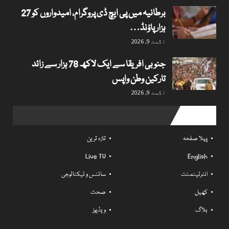
برطانیہ میں پی ایچ ڈی پروگرام، امیدواروں کو 27
ہزار پاؤنڈ…
اگست 9, 2026
جنوبی افریقا سے ایک لاکھ 78 ہزار سے زائد
تارکین وطن واپس
اگست 9, 2026
Useful links
پہلا صفحہ
تازہ ترین
Live TV
English
انٹرٹینمنٹ
سائنس و ٹیکنالوجی
کھیل
صحت
بلاگ
ویڈیوز