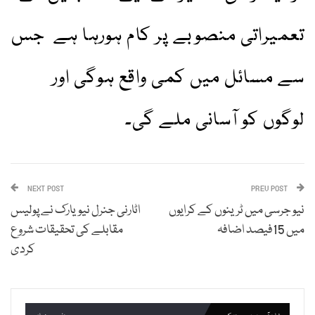
تعمیراتی منصوبے پر کام ہورہا ہے جس
سے مسائل میں کمی واقع ہوگی اور
لوگوں کو آسانی ملے گی۔
NEXT POST
PREV POST
نیو جرسی میں ٹرینوں کے کرایوں
اٹارنی جنرل نیویارک نے پولیس
میں 15فیصد اضافہ
مقابلے کی تحقیقات شروع
کردی