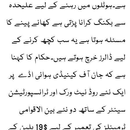
ہے۔ہوٹلوں میں رہنے کے لیے علیحدہ
سے بکنگ کرانا پڑتی ہے کھانے پینے کا
مسئلہ ہوتا ہے یہ سب کچھ کرنے کے
لیے ڈالرز خرچ ہوتے ہیں۔حکام کا کہنا
ہے کہ جان آف کینیڈی ہوائی اڈے پر
ایک نئے روڈ نیٹ ورک اور ٹرانسپورٹیشن
سینٹر کے ساتھ دو نئے بین الاقوامی
ٹرمینلز کی تعمیر کے لیے $19 بلین کے