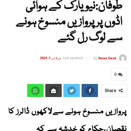
طوفان:نیویارک کے ہوائی
اڈوں پر پروازیں منسوخ ہونے
سے لوگ رل گئے
Last updated
جولائی 1, 2024
By
News Desk
0
Share
پروازیں منسوخ ہونے سےلاکھوں ڈالرز کا
نقصان،حکام کو خدشہ ہے کہ