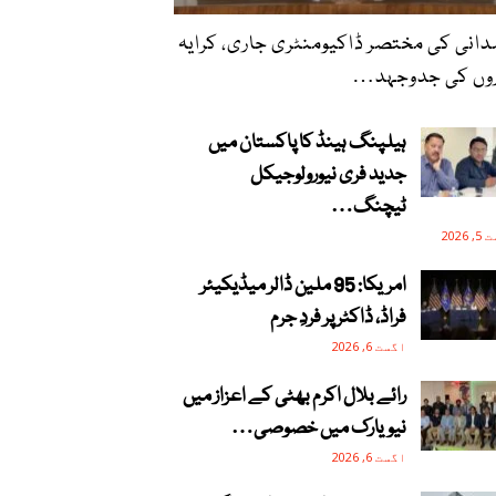
انی کی مختصر ڈاکیومنٹری جاری، کرایہ
روں کی جدوجہد…
ہیلپنگ ہینڈ کا پاکستان میں
جدید فری نیورولوجیکل
ٹیچنگ…
2026
امریکا: 95 ملین ڈالر میڈیکیئر
فراڈ، ڈاکٹر پر فردِ جرم
اگست 6, 2026
رائے بلال اکرم بھٹی کے اعزاز میں
نیویارک میں خصوصی…
اگست 6, 2026