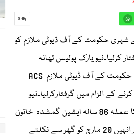
0
 شہری حکومت کے آف ڈیوٹی ملازم کو
ار کرلیا۔نیو یارک پولیس تھانہ
نمبر75 کے عملے نے شہری حکومت کے آف ڈیوٹی ملازم ACS
Sp کو حملہ کرنے کے الزام میں گرفتارکرلیا۔نیو
یارک پولیس تھانہ نمبر 24 کا عملہ 86 سالہ ایشین گمشدہ خاتون
کو تلاش کر رہا ہے۔ آخری بار انہیں 20 مارچ کو گھر سے نکلتے