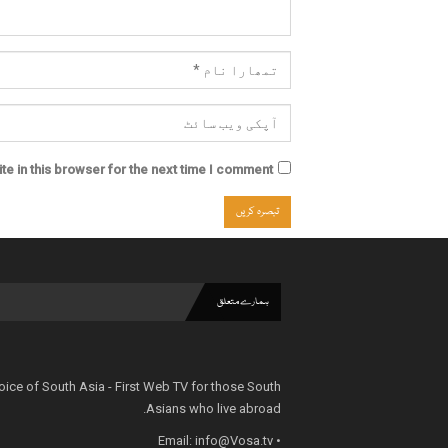
e in this browser for the next time I comment.
ہمارے متعلق
oice of South Asia - First Web TV for those South
Asians who live abroad.
info@Vosa.tv
• Email: