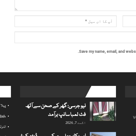
Save my name, email, and websit
l links
popular posts
نیو جرسی: گھر کے صحن سے آٹھ
پہلا
فٹ لمبا سانپ برآمد
lish
V
اگست 7, 2026
انٹر