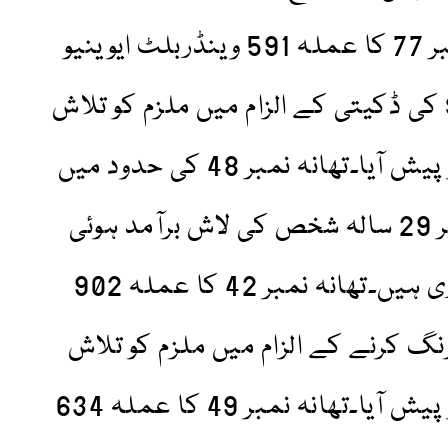
ہوئے دیکھا گیا تھا۔تھانہ نمبر 77 کا عملہ 591 وینڈربلٹ ایوینیو
 قائم ایک اسٹور سے 1100$ کی ڈکیتی کے الزام میں ملزم کو تلاش
کر رہا ہے۔واقعہ 20 مارچ کو پیش آیا۔تھانہ نمبر 48 کی حدود میں
851 ایسٹ ٹریمونٹ ایوینیو پر 29 سالہ شخص کی لاش برآمد ہوئی
ہے۔ مزید تحقیقات ابھی جاری ہیں۔تھانہ نمبر 42 کا عملہ 902
نگ کرنے کے الزام میں ملزم کو تلاش
کر رہا ہے۔ واقعہ 19 مارچ کو پیش آیا۔تھانہ نمبر 49 کا عملہ 634