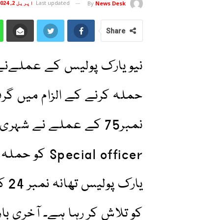
Last updated
اپریل 2, 2024
By
News Desk
Share
نیو یارک پولیس کے عملےنے
حملہ کرنے کے الزام میں گرفت
ecial officer