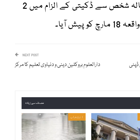
موڑیس پارک ایوینیو پر 31 سالہ شخص سے ڈکیتی کے الزام میں 2
پیش آیا۔
NEXT POST
 ڈپٹی
دارالعلوم بروکلین دینی و دنیاوی تعلیم کا مرکز
مصنف سے زیادہ
انتخاب