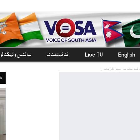
English
Live TV
انٹرٹینمنٹ
سائنس و ٹیکنال
 کے مقدمہ میں گرفتار
ek