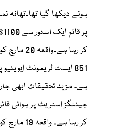
پر
جیننگز اسٹریٹ پر ہوائی فائر