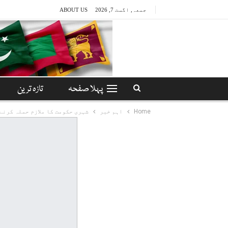
جمعہ, اگست 7, 2026
ABOUT US
پہلا صفحہ
تازہ ترین
Home
اہم خبر
شہری حکومت کا ملازم حملہ کرنے