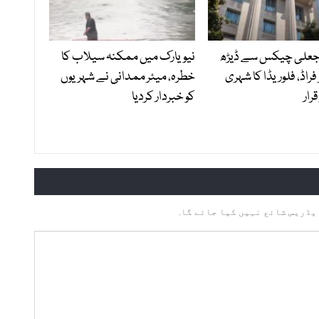
 جعلی چیکس سے ڈیڑھ
نیویارک میں ممکنہ سیلاب کا
 فراڈ، فلوریڈا کا شہری
خطرہ، میئر ممدانی نے شہریوں
رار
کو خبردار کردیا
یڈریس شائع نہیں کیا جائے گا.