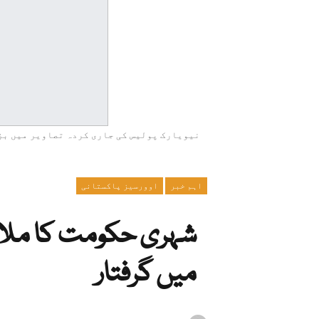
نیویارک پولیس کی جاری کردہ تصاویر میں بزر
اہم خبر
اوورسیز پاکستانی
شہری حکومت کا ملا
میں گرفتار