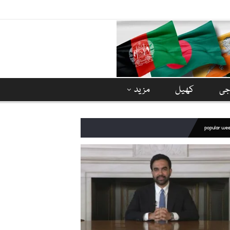
وجی
کھیل
مزید
popular we