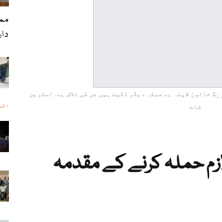
ممد
دا
گ خاتون لاپتہ ہے جبکہ دیگر ڈکیت ہیں جن کی تلاش ہے۔اسکرین
اگست 5, 
شاٹ
زم حملہ کرنے کے مقدمہ