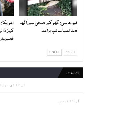
نیو جرسی: گھر کے صحن سے آٹھ
امریکا:
فٹ لمبا سانپ برآمد
کروڑ ڈالر
قصوروار ق
NEXT
PREV
جواب چھوڑیں
آپ کا ای میل ا