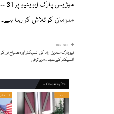
ملزمان کو تلاش کر رہا ہے۔ واقعہ 18 مارچ کو 
PREV POST
نیویارک: عدیل رانا کی انسپکٹر اور مصباح نور کی
انسپکٹر کے عہدے پر ترقی
شاید آپ یہ بھی پسند کریں
انتخاب
انتخاب