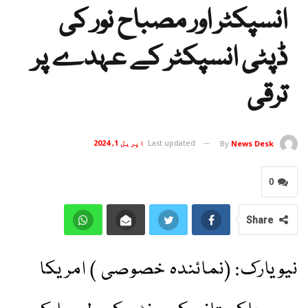
انسپکٹر اور مصباح نور کی
ڈپٹی انسپکٹر کے عہدے پر
ترقی
Last updated
اپریل 1, 2024
By
News Desk
0
Share
نیویارک: (نمائندہ خصوصی ) امریکا