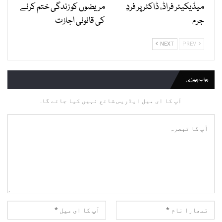
میڈیکیئر فراڈ، ڈاکٹر پر فردِ
مریضوں کو زندگی ختم کرنے
جرم
کی قانونی اجازت
NEXT
PREV
جواب چھوڑیں
آپ کا ای میل ایڈریس شائع نہیں کیا جائے گا.