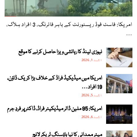
امریکا: فاسٹ فوڈ ریسٹورنٹ کے باہر فائرنگ، 3 افراد ہلاک،
…
نیوزی لینڈ کا رہائشی ویزا حاصل کرنے کا موقع
اگست 1, 2026
امریکا میں میڈیکیڈ فراڈ کے خلاف بڑا کریک ڈاؤن،
19 افراد…
اگست 5, 2026
امریکا: 95 ملین ڈالر میڈیکیئر فراڈ، ڈاکٹر پر فردِ جرم
اگست 6, 2026
میئر ممدانی کا نیا ہاؤسنگ ٹریکر لانچ