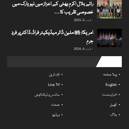
رائے بلال اکرم بھٹی کے اعزاز میں نیویارک میں
خصوصی تقریب کا…
اگست 6, 2026
امریکا: 95 ملین ڈالر میڈیکیئر فراڈ، ڈاکٹر پر فردِ
جرم
اگست 6, 2026
Useful links
پہلا صفحہ
تازہ ترین
Live TV
English
انٹرٹینمنٹ
سائنس و ٹیکنالوجی
کھیل
صحت
بلاگ
ویڈیوز