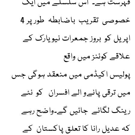
فہرست ہے۔ اس سلسلے میں ایک
خصوصی تقریب باضابطہ طور پر 4
اپریل کو بروز جمعرات نیویارک کے
علاقے کوئنز میں واقع
پولیس اکیڈمی میں منعقد ہوگی جس
میں ترقی پانےو الے افسران کو نئے
رینگ لگائے جائیں گے۔واضح رہے
کہ عدیل رانا کا تعلق پاکستان کے