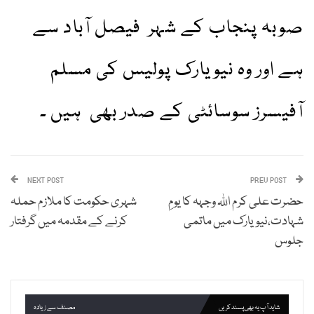
صوبہ پنجاب کے شہر فیصل آباد سے
ہے اور وہ نیویارک پولیس کی مسلم
آفیسرز سوسائٹی کے صدر بھی ہیں ۔
NEXT POST
PREV POST
حضرت علی کرم اللہ وجہہ کا یومِ
شہری حکومت کا ملازم حملہ
شہادت،نیویارک میں ماتمی
کرنے کے مقدمہ میں گرفتار
جلوس
شاید آپ یہ بھی پسند کریں
مصنف سے زیادہ