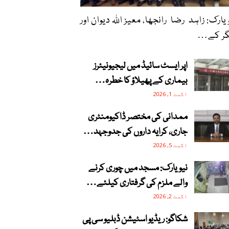
یارک: زاہد رضا رانجھا، معیز اللہ دیوان اور
گر کے…
اپر ایسٹ سائیڈ میں لیجیونیئرز
بیماری کے پھیلاؤ کا خطرہ…
اگست 1, 2026
ممدانی کی مختصر ڈاکیومنٹری
جاری، کرایہ داروں کی جدوجہد…
اگست 5, 2026
نیویارک: مسجد میں چوری کرنے
والے ملزم کی گرفتاری کیلئے…
اگست 2, 2026
شکاگو: ریڈیو اسٹیشن ڈبلیو سی پی