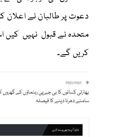
دعوت پر طالبان نے اعلان کی
متحدہ نے قبول نہیں کیں ا
کریں گے۔
PREV POST
بھارتی کسانوں کا بی جے پی رہنماؤں کے گھروں 
سامنے دھرنا دینے کا فیصلہ
شاید آپ یہ بھی پسند کریں