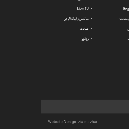
Live TV
Eng
ٹینمنٹ
سائنس و ٹیکنالوجی
ل
صحت
ویڈیوز
Website Design:
zia mazhar