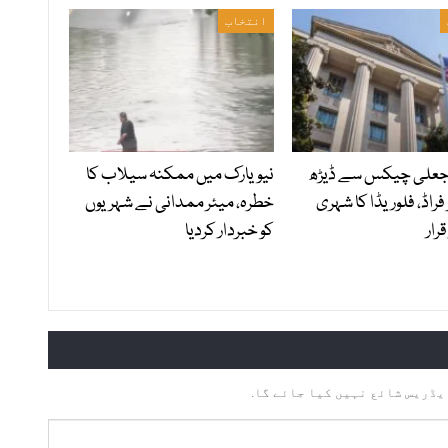
انتخاب
 جعلی چیکس سے ڈیڑھ
نیویارک میں ممکنہ سیلاب کا
 فراڈ، فلوریڈا کا شہری
خطرہ، میئر ممدانی نے شہریوں
رار
کو خبردار کردیا
یڈریس شائع نہیں کیا جائے گا.