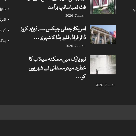
فٹ لمبا سانپ برآمد
lish
V
اگست 7, 2026
انٹر
امریکا: جعلی چیکس سے ڈیڑھ کروڑ
کھی
ڈالر فراڈ، فلوریڈا کا شہری…
بلاگ
اگست 7, 2026
نیویارک میں ممکنہ سیلاب کا
خطرہ، میئر ممدانی نے شہریوں
کو…
اگست 7, 2026