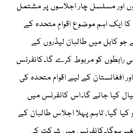
 اور مسلسل چار اجلاسوں پر مشتمل
ا ایک اہم موضوع اقوامِ متحدہ کے
 جو کابل میں طالبان لیڈروں کے
می رابطوں کو مربوط کرے گا۔کانفرنس
ور افغانستان کے لیے اقوام متحدہ کی
خیال کیا جائے گا۔اس کانفرنس میں
 کیا گیا، تاہم پہلا اجلاس طالبان کے
غیر ہوگا۔کانفرنس میں شرکت کی