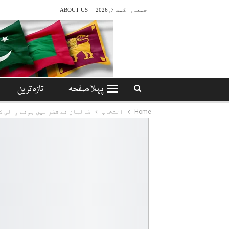
جمعہ, اگست 7, 2026
ABOUT US
پہلا صفحہ
تازہ ترین
Home
انتخاب
طالبان نے قطر میں ہونے والی ک