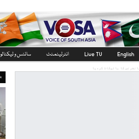
English
Live TV
انٹرٹینمنٹ
سائنس و ٹیکنال
انفرنس کا بائیکاٹ کردیا
ek