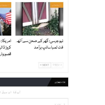
انتخاب
انتخاب
نیو جرسی: گھر کے صحن سے آٹھ
امریکا:
فٹ لمبا سانپ برآمد
کروڑ ڈالر
قصوروار ق
NEXT
PREV
جواب چھوڑیں
آپ کا ای میل ا