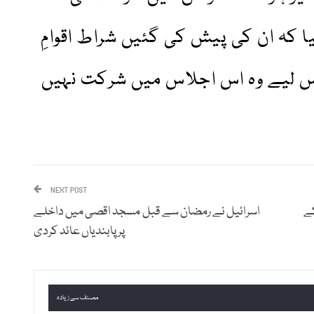
ا کہ ان کی پیش کی گئیں شراط اقوامِ
س لیے وہ اس اجلاس میں شرکت نہیں
NEXT POST
کے
اسرائیل نے رمضان سے قبل مسجد اقصی میں داخلے
پر پابندیاں عائد کردی
مصنف سے زیادہ