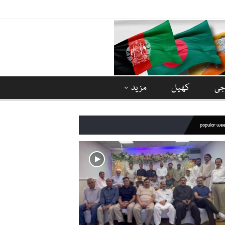
وجی
کھیل
مزید
popular we