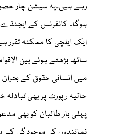
رہے ہیں۔یہ سیشن چار حصوں
ہوگا۔ کانفرنس کے ایجنڈے ک
ایک ایلچی کا ممکنہ تقرر ہے
ساتھ بڑھتے ہوئے بین الاقوا
میں انسانی حقوق کے بحران ا
حالیہ رپورٹ پر بھی تبادلہ 
پہلی بار طالبان کو بھی مدعو
نمائندوں کی موجودگی کے ب