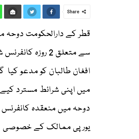
Share
قطر کے دارالحکومت دوحہ می
سے متعلق 2 روزہ ک
افغان طالبان کو مدعو کیا گ
میں اپنی شرائط مسترد کیے 
دوحہ میں منعقدہ کانفرنس م
یورپی ممالک کے خصوصی نم