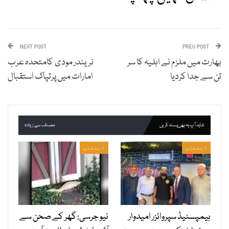
NEXT POST
PREV POST
بھارت میں ملزم نے اہلیہ کا سر
نریندر مودی کامتحدہ عرب
تن سے جدا کردیا
امارات میں پرتپاک استقبال
شاید آپ یہ بھی پسند کریں
مصنف سے زیادہ
انتخاب
انتخاب
ہیمپسٹیڈ سپروائزر امیدوار
نیو جرسی: گھر کے صحن سے