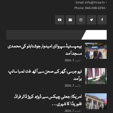
info@Vosa.tv
• Email:
• Phone: 844-698-6394
popular posts
ہیمپسٹیڈ سپروائزر امیدوار جوشنابلو کی محمدی
مسجد آمد
اگست 7, 2026
نیو جرسی: گھر کے صحن سے آٹھ فٹ لمبا سانپ
برآمد
اگست 7, 2026
امریکا: جعلی چیکس سے ڈیڑھ کروڑ ڈالر فراڈ،
فلوریڈا کا شہری…
اگست 7, 2026