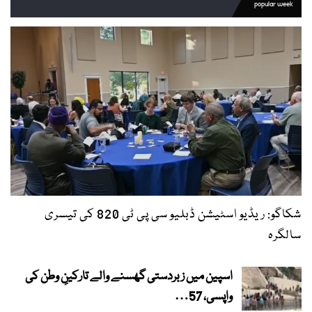
popular week
شکاگو: ریڈیو اسٹیشن ڈبلیو سی پی ٹی 820 کی تیسری
سالگرہ
اسپین میں زبردستی گھسنے والے تارکینِ وطن کی
واپسی، 57…