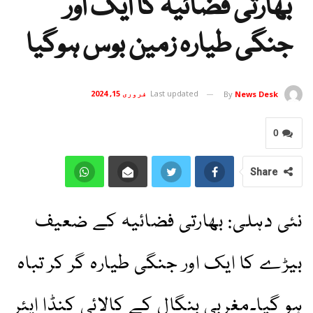
بھارتی فضائیہ کا ایک اور
جنگی طیارہ زمین بوس ہوگیا
Last updated
فروری 15, 2024
By
News Desk
0
Share
نئی دہلی: بھارتی فضائیہ کے ضعیف
بیڑے کا ایک اور جنگی طیارہ گر کر تباہ
ہو گیا۔مغربی بنگال کے کالائی کنڈا ایئر