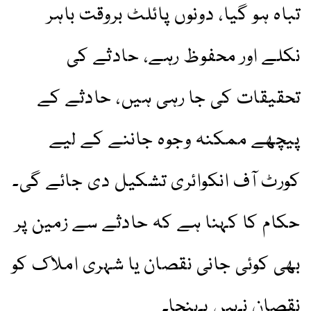
تباہ ہو گیا، دونوں پائلٹ بروقت باہر
نکلے اور محفوظ رہے، حادثے کی
تحقیقات کی جا رہی ہیں، حادثے کے
پیچھے ممکنہ وجوہ جاننے کے لیے
کورٹ آف انکوائری تشکیل دی جائے گی۔
حکام کا کہنا ہے کہ حادثے سے زمین پر
بھی کوئی جانی نقصان یا شہری املاک کو
نقصان نہیں پہنچا۔