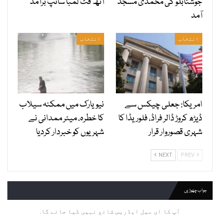
جوشنابلو کی محمدی مسجد
آٹھ فٹ لمبا سانپ برآمد
آمد
انتخاب
انتخاب
امریکا: جعلی چیکس سے
نیویارک میں ممکنہ سیلاب
ڈیڑھ کروڑ ڈالر فراڈ، فلوریڈا کا
کا خطرہ، میئر ممدانی نے
شہری قصوروار قرار
شہریوں کو خبردار کردیا
NEXT
PREV
جواب چھوڑیں
آپ کا ای میل ایڈریس شائع نہیں کیا جائے گا.