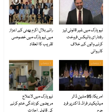
نیویارک میں غیر قانونی تیز
رائے بلال اکرم بھٹی کے اعزاز
رفتار ای بائیکس فروخت
میں نیویارک میں خصوصی
کرنے والوں کے خلاف
تقریب کا انعقاد
کارروائی
انتخاب
انتخاب
امریکا: 95 ملین ڈالر
نیویارک میں لاعلاج
میڈیکیئر فراڈ، ڈاکٹر پر فردِ
مریضوں کو زندگی ختم کرنے
جرم
کی قانونی اجازت