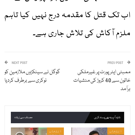
اب تک قتل کا مقدمہ درج نہیں کیا تاہم
ملزم آکاش کی تلاش جاری ہے۔
NEXT POST
PREV POST
ممبئی ایئرپورٹ پر غیرملکی
گوگل نے سینکڑوں ملازمین کو
خاتون سے 40 کروڑ کی منشیات
نوکری سے برطرف کردیا
برآمد
شاید آپ یہ بھی پسند کریں
مصنف سے زیادہ
انتخاب
انتخاب