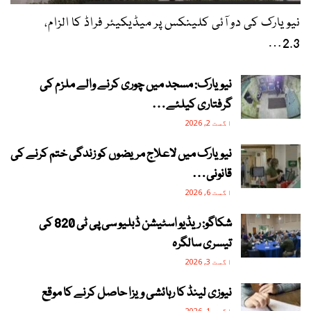
نیویارک کی دو آئی کلینکس پر میڈیکیئر فراڈ کا الزام،
2.3…
نیویارک: مسجد میں چوری کرنے والے ملزم کی
گرفتاری کیلئے…
اگست 2, 2026
نیویارک میں لاعلاج مریضوں کو زندگی ختم کرنے کی
قانونی…
اگست 6, 2026
شکاگو: ریڈیو اسٹیشن ڈبلیو سی پی ٹی 820 کی
تیسری سالگرہ
اگست 3, 2026
نیوزی لینڈ کا رہائشی ویزا حاصل کرنے کا موقع
اگست 1, 2026