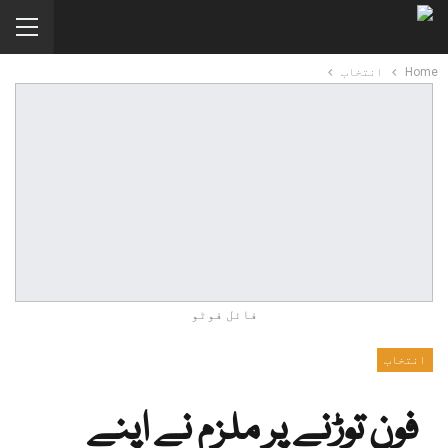
Home
انتخاب
فائل فوٹو
انتخاب
فون توڑنے پر ملزم نے اپنے