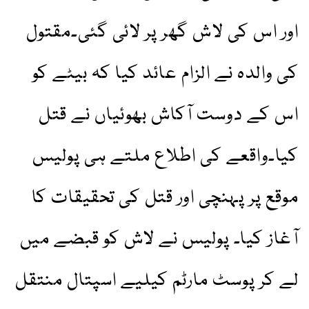
اور اس کی لاش گھر پر لائی گئی۔مقتول
کی والدہ نے الزام عائد کیا کہ بیٹے کو
اس کے دوست آکاش بھوئیاں نے قتل
کیا۔واقعے کی اطلاع ملتے ہی پولیس
موقع پر پہنچی اور قتل کی تحقیقات کا
آغاز کیا۔ پولیس نے لاش کو قبضے میں
لے کر پوسٹ مارٹم کیلیے اسپتال منتقل