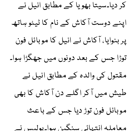
کر دیا۔سیتا بھویا کے مطابق انیل نے
اپنے دوست آکاش کے نام کا ٹیٹو ہاتھ
پر بنوایا، آکاش نے انیل کا موبائل فون
توڑا جس کے بعد دونوں میں جھگڑا ہوا۔
مقتول کی والدہ کے مطابق انیل نے
طیش میں آکر اگلے دن آکاش کا بھی
موبائل فون توڑ دیا جس کے باعث
معاملہ انتہائی سنگین ہوا۔پولیس نے