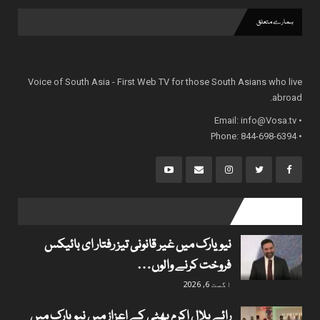
ہمارے متعلق
Voice of South Asia - First Web TV for those South Asians who live
abroad.
info@Vosa.tv
• Email:
• Phone: 844-698-6394
popular posts
نیویارک میں غیر قانونی تیز رفتار ای بائیکس
فروخت کرنے والوں…
اگست 6, 2026
رائے بلال اکرم بھٹی کے اعزاز میں نیویارک میں