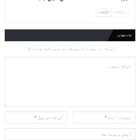
NEXT
PREV
جواب چھوڑیں
آپ کا ای میل ایڈریس شائع نہیں کیا جائے گا.