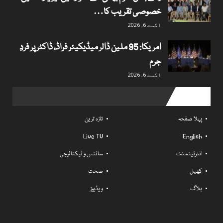
خصوصی تقریب کا…
اگست 6, 2026
امریکا: 95 ملین ڈالر میڈیکیئر فراڈ، ڈاکٹر پر فردِ
جرم
اگست 6, 2026
Useful links
پہلا صفحہ
تازہ ترین
Live TV
English
انٹرٹینمنٹ
سائنس و ٹیکنالوجی
کھیل
صحت
بلاگ
ویڈیوز