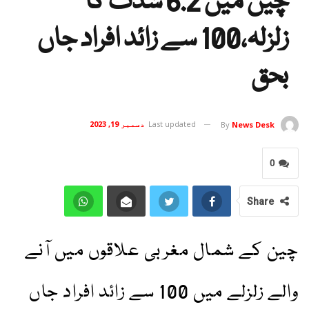
چین میں 6.2 شدت کا
زلزلہ،100 سے زائد افراد جاں
بحق
Last updated
دسمبر 19, 2023
By
News Desk
0
Share
چین کے شمال مغربی علاقوں میں آنے
والے زلزلے میں 100 سے زائد افراد جاں