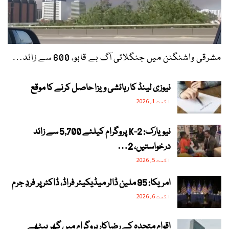
مشرقی واشنگٹن میں جنگلاتی آگ بے قابو، 600 سے زائد…
نیوزی لینڈ کا رہائشی ویزا حاصل کرنے کا موقع
اگست 1, 2026
نیویارک: 2-K پروگرام کیلئے 5,700 سے زائد
درخواستیں، 2…
اگست 5, 2026
امریکا: 95 ملین ڈالر میڈیکیئر فراڈ، ڈاکٹر پر فردِ جرم
اگست 6, 2026
اقوام متحدہ کے رضاکار پروگرام میں گھر بیٹھے