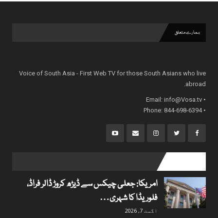
ہمارے متعلق
Voice of South Asia - First Web TV for those South Asians who live
abroad.
info@Vosa.tv
• Email:
• Phone: 844-698-6394
popular posts
امریکا: جعلی چیکس سے ڈیڑھ کروڑ ڈالر فراڈ،
فلوریڈا کا شہری…
اگست 7, 2026