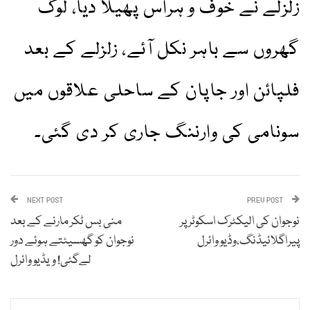
زلزلے نے خوف و ہراس پھیلا دیا، لوگ
گھروں سے باہر نکل آئے، زلزلے کے بعد
فلپائن اور جاپان کے ساحلی علاقوں میں
سونامی کی وارننگ جاری کر دی گئی۔
NEXT POST
PREV POST
نوجوان کی الیکٹرک اسکوٹر پر
منی بس ٹکر مارنے کے بعد
پیراگلائیڈنگ،وڈیو وائرل
نوجوان کو گھسیٹتے ہوئے دور
لےگئی! ویڈیو وائرل