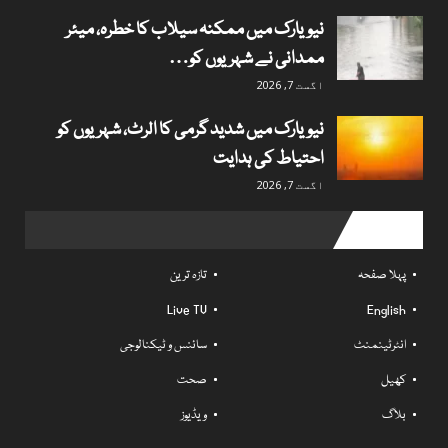
نیویارک میں ممکنہ سیلاب کا خطرہ، میئر
ممدانی نے شہریوں کو…
اگست 7, 2026
نیویارک میں شدید گرمی کا الرٹ، شہریوں کو
احتیاط کی ہدایت
اگست 7, 2026
Useful links
پہلا صفحہ
تازہ ترین
Live TV
English
انٹرٹینمنٹ
سائنس و ٹیکنالوجی
کھیل
صحت
بلاگ
ویڈیوز