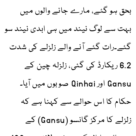
بحق ہو گئے، مارے جانے والوں میں
بہت سے لوگ نیند میں ہی ابدی نیند سو
گئے۔رات گئے آنے والے زلزلے کی شدت
6.2 ریکارڈ کی گئی، زلزلہ چین کے
Gansu اور Qinhai صوبوں میں آیا۔
حکام کا اس حوالے سے کہنا ہے کہ
زلزلے کا مرکز گانسو (Gansu) کے