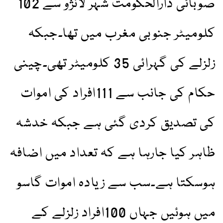
صوبائی دارالحکومت شہر لانژو سے 102
کلومیٹر جنوبی مغرب میں تھا۔جبکہ
زلزلے کی گہرائی 35 کلومیٹر تھی۔چینی
حکام کی جانب سے 111افراد کی اموات
کی تصدیق کردی گئی ہے جبکہ خدشہ
ظاہر کیا جارہا ہے کہ تعداد میں اضافہ
ہوسکتا ہے۔سب سے زیادہ اموات گاسو
میں ہوئیں جہاں 100افراد زلزلے کے