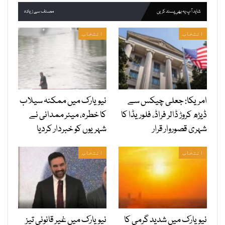
شاید آپ یہ بھی پسند کریں
مصنف سے زیادہ
انتخاب
انتخاب
امریکا: جعلی چیکس سے
نیویارک میں ممکنہ سیلاب
ڈیڑھ کروڑ ڈالر فراڈ، فلوریڈا کا
کا خطرہ، میئر ممدانی نے
شہری قصوروار قرار
شہریوں کو خبردار کردیا
انتخاب
انتخاب
نیویارک میں شدید گرمی کا
نیویارک میں غیر قانونی تیز