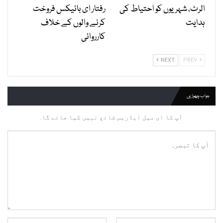
الرٹ، شہریوں کو احتیاط کی
رفتار ای بائیکس فروخت
ہدایت
کرنے والوں کے خلاف
کارروائی
NEXT
PREV
جواب چھوڑیں
آپ کا ای میل ایڈریس شائع نہیں کیا جائے گا.