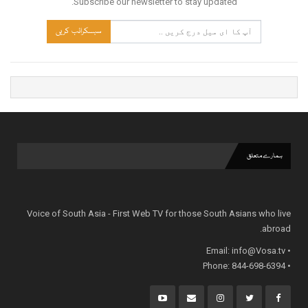
Subscribe our newsletter to stay updated.
سبسکرائب کریں
ہمارے متعلق
Voice of South Asia - First Web TV for those South Asians who live
abroad.
info@Vosa.tv
• Email:
• Phone: 844-698-6394