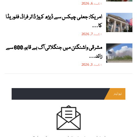
اگست 6, 2026
امریکا: جعلی چیکس سے ڈیڑھ کروڑ ڈالر فراڈ، فلوریڈا
کا…
اگست 7, 2026
مشرقی واشنگٹن میں جنگلاتی آگ بے قابو، 600 سے
زائد…
اگست 3, 2026
نیوز لیٹر