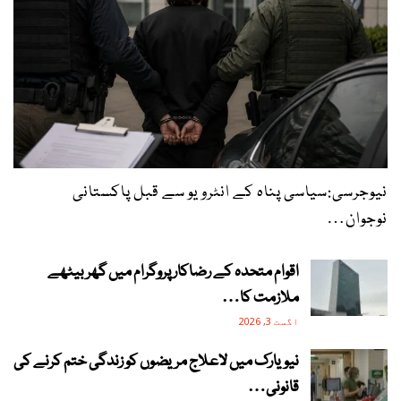
نیوجرسی:سیاسی پناہ کے انٹرویو سے قبل پاکستانی
نوجوان…
اقوام متحدہ کے رضاکار پروگرام میں گھر بیٹھے
ملازمت کا…
اگست 3, 2026
نیویارک میں لاعلاج مریضوں کو زندگی ختم کرنے کی
قانونی…