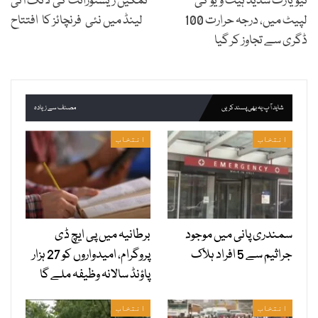
نیویارک شدید ہیٹ ویو کی
نمکین ریسٹورانٹ کی لانگ آئی
لپیٹ میں، درجہ حرارت 100
لینڈ میں نئی فرنچائز کا افتتاح
ڈگری سے تجاوز کر گیا
شاید آپ یہ بھی پسند کریں
مصنف سے زیادہ
انتخاب
انتخاب
سمندری پانی میں موجود
برطانیہ میں پی ایچ ڈی
جراثیم سے 5 افراد ہلاک
پروگرام، امیدواروں کو 27 ہزار
پاؤنڈ سالانہ وظیفہ ملے گا
انتخاب
انتخاب