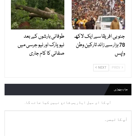
جنوبی افریقا سے ایک لاکھ
طوفانی بارشوں کے بعد
78 ہزار سے زائد تارکین وطن
نیویارک اور نیو جرسی میں
واپس
صفائی کا کام جاری
NEXT
PREV
جواب چھوڑیں
آپ کا ای میل ایڈریس شائع نہیں کیا جائے گا.