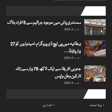
popular posts
سمندری پانی میں موجود جراثیم سے 5 افراد ہلاک
اگست 9, 2026
برطانیہ میں پی ایچ ڈی پروگرام، امیدواروں کو 27
ہزار پاؤنڈ…
اگست 9, 2026
جنوبی افریقا سے ایک لاکھ 78 ہزار سے زائد
تارکین وطن واپس
اگست 9, 2026
Useful links
پہلا صفحہ
تازہ ترین