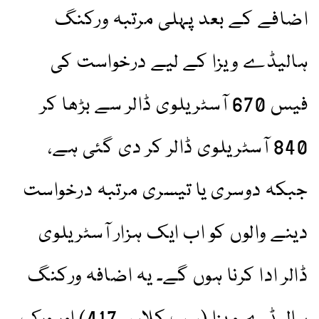
اضافے کے بعد پہلی مرتبہ ورکنگ
ہالیڈے ویزا کے لیے درخواست کی
فیس 670 آسٹریلوی ڈالر سے بڑھا کر
840 آسٹریلوی ڈالر کر دی گئی ہے،
جبکہ دوسری یا تیسری مرتبہ درخواست
دینے والوں کو اب ایک ہزار آسٹریلوی
ڈالر ادا کرنا ہوں گے۔ یہ اضافہ ورکنگ