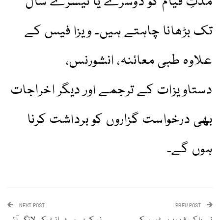
مدتِ قیام کو دوسرے یا تیسرے سال
تک بڑھانا چاہتے ہیں۔ ویزا فیس کے
علاوہ طبی معائنہ، انشورنس،
دستاویزات کے ترجمے اور دیگر اخراجات
بھی درخواست گزاروں کو برداشت کرنا
ہوں گے۔
NEXT POST
PREV POST