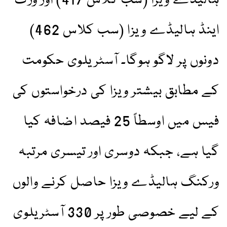
ہالیڈے ویزا (سب کلاس 417) اور ورک
اینڈ ہالیڈے ویزا (سب کلاس 462)
دونوں پر لاگو ہوگا۔ آسٹریلوی حکومت
کے مطابق بیشتر ویزا کی درخواستوں کی
فیس میں اوسطاً 25 فیصد اضافہ کیا
گیا ہے، جبکہ دوسری اور تیسری مرتبہ
ورکنگ ہالیڈے ویزا حاصل کرنے والوں
کے لیے خصوصی طور پر 330 آسٹریلوی