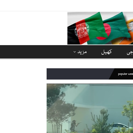
وجی
کھیل
مزید
popular we