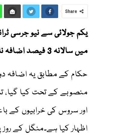
Share
یکم جولائی سے نیو جرسی ٹران
میں سالانہ 3 فیصد اضافہ نافذ کر دیا گیا ہے۔
حکام کے مطابق یہ اضافہ دو
منصوبے کے تحت کیا گیا، تا
اور سروس کی خرابیوں کے با
اظہار کیا ہے۔منگل کے روز پ