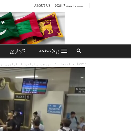
جمعہ, اگست 7, 2026
ABOUT US
پہلا صفحہ
تازہ ترین
Home
انتخاب
نیو جرسی ٹرانزٹ کے کرایوں میں 3 فیصد اضافہ، مسافر تاخیر پر ب