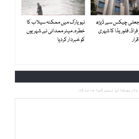
 جعلی چیکس سے ڈیڑھ
نیویارک میں ممکنہ سیلاب کا
 فراڈ، فلوریڈا کا شہری
خطرہ، میئر ممدانی نے شہریوں
رار
کو خبردار کردیا
یڈریس شائع نہیں کیا جائے گا.