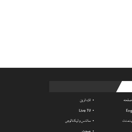
Usefu
 صفحہ
تازہ ترین
Live TV
Eng
ٹینمنٹ
سائنس و ٹیکنالوجی
ل
صحت