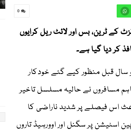
0
زٹ کے ٹرین، بس اور لائٹ ریل کرایوں
 سال قبل منظور کیے گئے خودکار
ہم مسافروں نے حالیہ مسلسل تاخیر
عث اس فیصلے پر شدید ناراضی کا
ین اسٹیشن پر سگنل اور اوورہیڈ تاروں