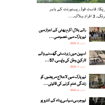
یکا: فاسٹ فوڈ ریسٹورنٹ کے باہر
 3 افراد ہلاک،…
رائے بلال اکرم بھٹی کے اعزاز میں
نیویارک میں خصوصی…
اگست 6, 2026
اسپین میں زبردستی گھسنے والے
تارکینِ وطن کی واپسی، 57…
اگست 1, 2026
نیویارک میں لاعلاج مریضوں کو
زندگی ختم کرنے کی قانونی…
اگست 6, 2026
نیوجرسی:سیاسی پناہ کے انٹرویو