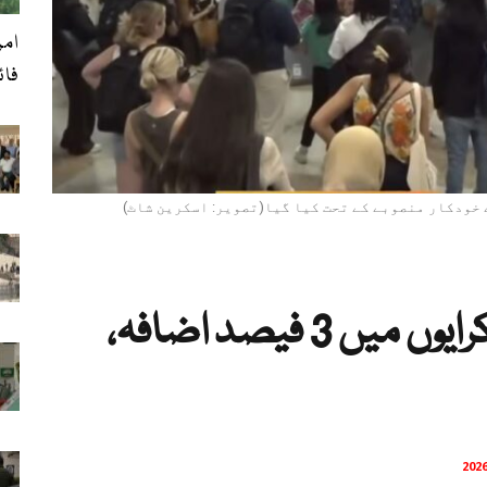
امر
فائرنگ،
 خودکار منصوبے کے تحت کیا گیا(تصویر: اسکرین شاٹ)
نیو جرسی ٹرانزٹ کے کرایوں میں 3 فیصد اضافہ،