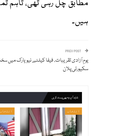
مطابق چل رہی تھی، تاہم تما
ہیں۔
PREV POST
یومِ آزادی تقریبات، فیفا کیلئے نیویارک میں سخ
سکیورٹی پلان
شاید آپ یہ بھی پسند کریں
انتخاب
انتخاب