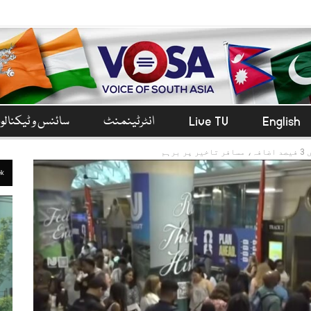
English
Live TV
انٹرٹینمنٹ
سائنس و ٹیکنال
رہم
ek