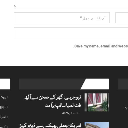
Save my name, email, and websit
l links
popular posts
نیو جرسی: گھر کے صحن سے آٹھ
پہلا
فٹ لمبا سانپ برآمد
lish
V
اگست 7, 2026
انٹر
امریکا: جعلی چیکس سے ڈیڑھ کروڑ
کھی