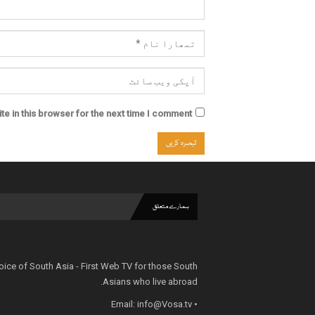
e in this browser for the next time I comment.
ہمارے متعلق
oice of South Asia - First Web TV for those South
Asians who live abroad.
info@Vosa.tv
• Email: