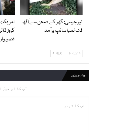
نیو جرسی: گھر کے صحن سے آٹھ
امریکا:
فٹ لمبا سانپ برآمد
کروڑ ڈالر
قصوروار ق
NEXT
PREV
جواب چھوڑیں
آپ کا ای میل ا