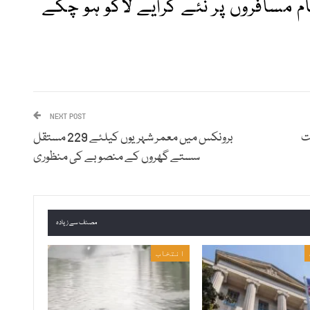
م مسافروں پر نئے کرایے لاگو ہو چکے
NEXT POST
ت
برونکس میں معمر شہریوں کیلئے 229 مستقل
سستے گھروں کے منصوبے کی منظوری
مصنف سے زیادہ
انتخاب