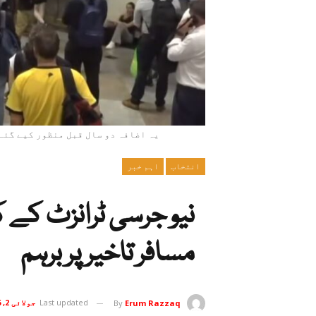
یہ اضافہ دو سال قبل منظور کیے گئے
انتخاب
اہم خبر
مسافر تاخیر پر برہم
Last updated
جولائی 2, 2026
By
Erum Razzaq