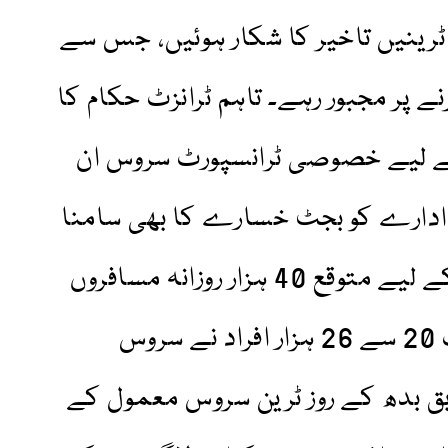
رینیں تاخیر کا شکار ہوئیں، جس سے
ے پر مجبور رہے۔ تاہم ٹرانزٹ حکام کا
کے لیے خصوصی ٹرانسپورٹ سروس ان
ادارے کو بجٹ خسارے کا بھی سامنا
ہے، جبکہ ورلڈ کپ میچوں کے لیے متوقع 40 ہزار روزانہ مسافروں
کے مقابلے میں اوسطاً صرف 20 سے 26 ہزار افراد نے سروس
ق بدھ کے روز ٹرین سروس معمول کے