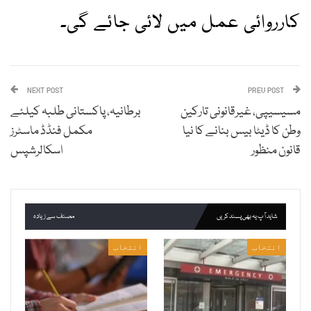
کارروائی عمل میں لائی جائے گی۔
NEXT POST
PREV POST
مسیسیپی، غیرقانونی تارکین
برطانیہ، پاکستانی طلبہ کیلئے
وطن کا ڈیٹا بیس بنانے کا نیا
مکمل فنڈڈ ماسٹرز
قانون منظور
اسکالرشپس
شاید آپ یہ بھی پسند کریں
مصنف سے زیادہ
انتخاب
انتخاب