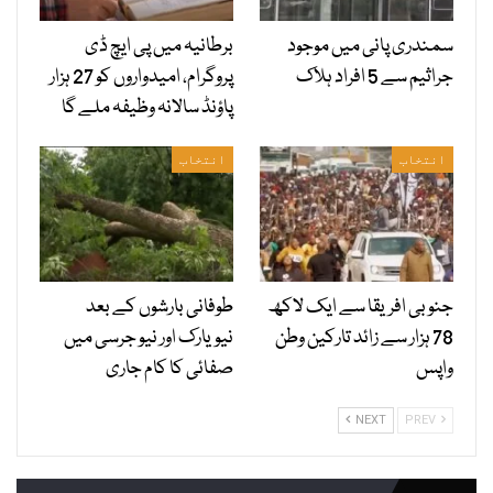
سمندری پانی میں موجود
برطانیہ میں پی ایچ ڈی
جراثیم سے 5 افراد ہلاک
پروگرام، امیدواروں کو 27 ہزار
پاؤنڈ سالانہ وظیفہ ملے گا
انتخاب
انتخاب
جنوبی افریقا سے ایک لاکھ
طوفانی بارشوں کے بعد
78 ہزار سے زائد تارکین وطن
نیویارک اور نیو جرسی میں
واپس
صفائی کا کام جاری
NEXT
PREV