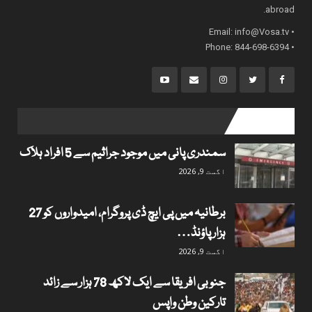
abroad.
info@Vosa.tv
• Email:
• Phone: 844-698-6394
popular posts
سمندری پانی میں موجود جراثیم سے 5 افراد ہلاک
اگست 9, 2026
برطانیہ میں پی ایچ ڈی پروگرام، امیدواروں کو 27
ہزار پاؤنڈ…
اگست 9, 2026
جنوبی افریقا سے ایک لاکھ 78 ہزار سے زائد
تارکین وطن واپس