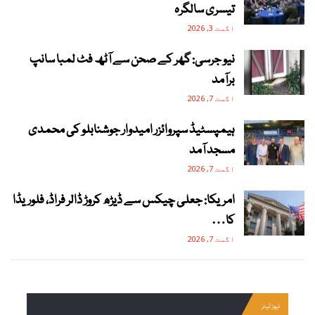
تیسری سالگرہ
اگست 3, 2026
نیو جرسی: گھر کے صحن سے آٹھ فٹ لمبا سانپ
برآمد
اگست 7, 2026
ہیمپسٹیڈ سپروائزر امیدوار جوشنابلو کی محمدی
مسجد آمد
اگست 7, 2026
امریکا: جعلی چیکس سے ڈیڑھ کروڑ ڈالر فراڈ، فلوریڈا
کا…
اگست 7, 2026
نیوز لیٹر