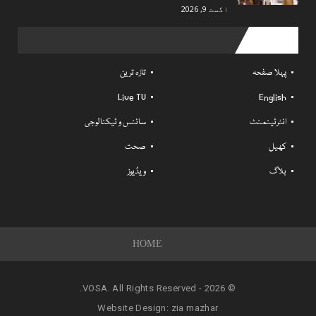
اگست 9, 2026
Useful links
پہلا صفحہ
تازہ ترین
Live TV
English
انٹرٹینمنٹ
سائنس و ٹیکنالوجی
کھیل
صحت
بلاگ
ویڈیوز
HOME
© 2026 - VOSA. All Rights Reserved.
Website Design:
zia mazhar