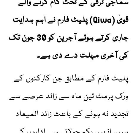
سماجی ترقی کے تحت کام کرنے والے
قویٰ (Qiwa) پلیٹ فارم نے اہم ہدایت
جاری کرتے ہوئے آجرین کو 30 جون تک
کی آخری مہلت دے دی ہے۔
پلیٹ فارم کے مطابق جن کارکنوں کے
ورک پرمٹ تین ماہ سے زائد عرصے سے
تجدید نہ ہونے کے باعث زائد المیعاد
ہیں، انہیں یکم جولائی سے اداروں کے