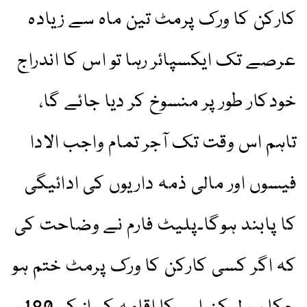
کارکن کا ورک پرمٹ تین ماہ سے زیادہ
عرصے تک ایکسپائر رہا تو اس کا اندراج
خودکار طور پر منسوخ کر دیا جائے گا،
تاہم اس وقت تک آجر تمام واجب الادا
فیسوں اور مالی ذمہ داریوں کی ادائیگی
کا پابند ہوگا۔پلیٹ فارم نے وضاحت کی
کہ اگر کسی کارکن کا ورک پرمٹ ختم ہو