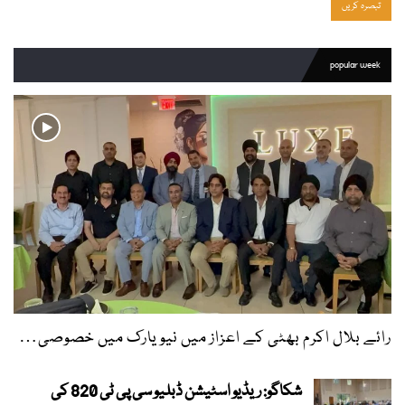
popular week
رائے بلال اکرم بھٹی کے اعزاز میں نیویارک میں خصوصی…
شکاگو: ریڈیو اسٹیشن ڈبلیو سی پی ٹی 820 کی