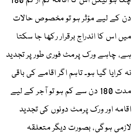
چکا ہو لیکن اس کا اقامہ کم از کم 180
دن کے لیے مؤثر ہو تو مخصوص حالات
میں اس کا اندراج برقرار رکھا جا سکتا
ہے، چاہے ورک پرمٹ فوری طور پر تجدید
نہ کرایا گیا ہو۔ تاہم اگر اقامے کی باقی
مدت 180 دن سے کم ہو تو آجر کے لیے
اقامہ اور ورک پرمٹ دونوں کی تجدید
لازمی ہوگی، بصورت دیگر متعلقہ