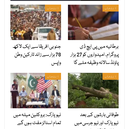
انتخاب
انتخاب
برطانیہ میں پی ایچ ڈی
جنوبی افریقا سے ایک لاکھ
پروگرام، امیدواروں کو 27 ہزار
78 ہزار سے زائد تارکین وطن
پاؤنڈ سالانہ وظیفہ ملے گا
واپس
انتخاب
انتخاب
طوفانی بارشوں کے بعد
نیویارک: بروکلین میلہ میں
نیویارک اور نیو جرسی میں
تمام اسٹالز مفت ہوں گے