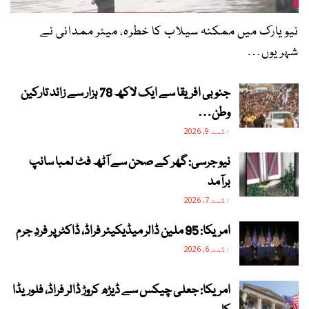
نیویارک میں ممکنہ سیلاب کا خطرہ، میئر ممدانی نے
شہریوں…
جنوبی افریقا سے ایک لاکھ 78 ہزار سے زائد تارکین
وطن…
اگست 9, 2026
نیو جرسی: گھر کے صحن سے آٹھ فٹ لمبا سانپ
برآمد
اگست 7, 2026
امریکا: 95 ملین ڈالر میڈیکیئر فراڈ، ڈاکٹر پر فردِ جرم
اگست 6, 2026
امریکا: جعلی چیکس سے ڈیڑھ کروڑ ڈالر فراڈ، فلوریڈا