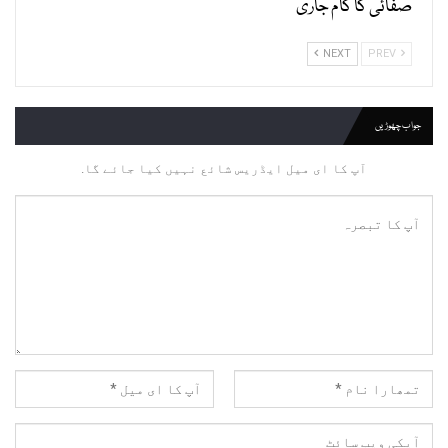
صفائی کا کام جاری
NEXT
PREV
جواب چھوڑیں
آپ کا ای میل ایڈریس شائع نہیں کیا جائے گا.