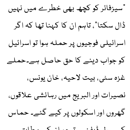
"سیزفائر کو کچھ بھی خطرے میں نہیں
ڈال سکتا”، تاہم ان کا کہنا تھا کہ اگر
اسرائیلی فوجیوں پر حملہ ہوا تو اسرائیل
کو جواب دینے کا حق حاصل ہے۔حملے
غزہ سٹی، بیت لاحیہ، خان یونس،
نصیرات اور البریج میں رہائشی علاقوں،
گھروں اور اسکولوں پر کیے گئے۔ حماس