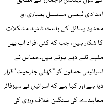
کے سول ڈیفنس ترجمان کے مطابق
امدادی ٹیمیں مسلسل بمباری اور
محدود وسائل کے باعث شدید مشکلات
کا شکار ہیں، جب کہ کئی افراد اب بھی
ملبے تلے دبے ہوئے ہیں۔حماس نے
اسرائیلی حملوں کو "کھلی جارحیت” قرار
دیا ہے اور کہا ہے کہ اسرائیل نے سیزفائر
معاہدے کی سنگین خلاف ورزی کی