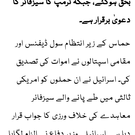
بحق ہوگئے، جبکہ ٹرمپ کا سیزفائر کا
دعویٰ برقرار ہے۔
حماس کے زیر انتظام سول ڈیفنس اور
مقامی اسپتالوں نے اموات کی تصدیق
کی۔ اسرائیل نے ان حملوں کو امریکی
ثالثی میں طے پانے والے سیزفائر
معاہدے کی خلاف ورزی کا جواب قرار
دیا ہے۔اسرائیلی وزیر دفاع نے الزام لگایا