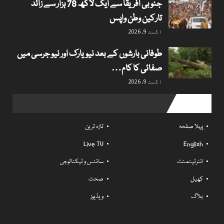
جنوبی افریقا سے ایک لاکھ 78 ہزار سے زائد
تارکین وطن واپس
اگست 9, 2026
طوفانی بارشوں کے بعد نیویارک اور نیو جرسی میں
صفائی کا کام…
اگست 9, 2026
Useful links
پہلا صفحہ
تازہ ترین
Live TV
English
انٹرٹینمنٹ
سائنس و ٹیکنالوجی
کھیل
صحت
بلاگ
ویڈیوز