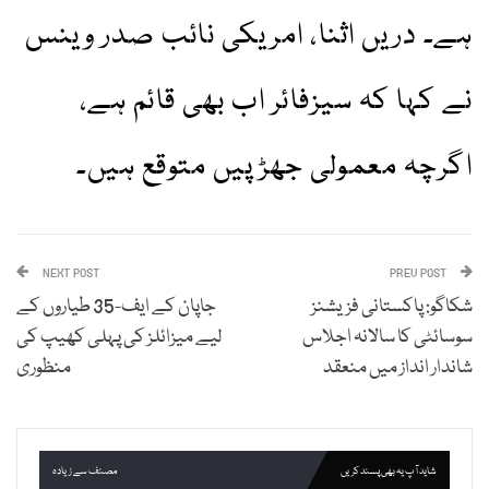
ہے۔ دریں اثنا، امریکی نائب صدر وینس
نے کہا کہ سیزفائر اب بھی قائم ہے،
اگرچہ معمولی جھڑپیں متوقع ہیں۔
NEXT POST
PREV POST
شکاگو: پاکستانی فزیشنز
جاپان کے ایف-35 طیاروں کے
سوسائٹی کا سالانہ اجلاس
لیے میزائلز کی پہلی کھیپ کی
شاندار انداز میں منعقد
منظوری
شاید آپ یہ بھی پسند کریں
مصنف سے زیادہ