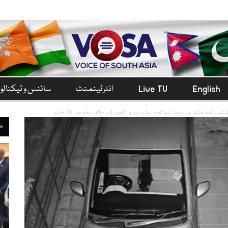
English
Live TV
انٹرٹینمنٹ
سائنس و ٹیکنال
توں کے قتل پر سخت نوٹس، مارنے والوں کے خلاف مقدمے کا حکم
ek