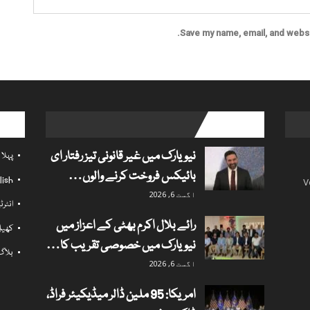
Save my name, email, and websit
l links
popular posts
نیویارک میں غیر قانونی تیز رفتار ای
پہلا
بائیکس فروخت کرنے والوں…
lish
V
اگست 6, 2026
انٹر
رائے بلال اکرم بھٹی کے اعزاز میں
کھی
نیویارک میں خصوصی تقریب کا…
بلاگ
اگست 6, 2026
امریکا: 95 ملین ڈالر میڈیکیئر فراڈ،