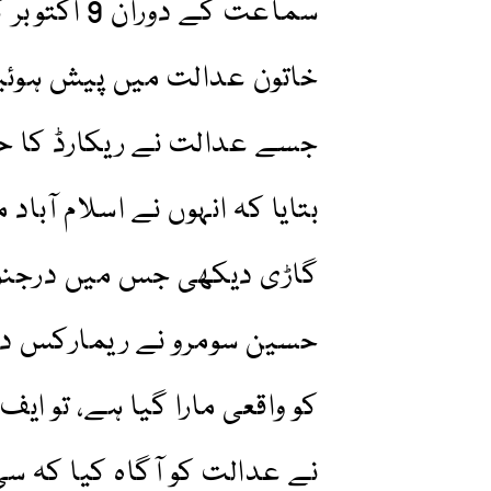
سماعت کے دو
خاتون عدالت میں پیش ہوئیں او
جسے عدالت نے ریکارڈ کا حصہ
بتایا کہ انہوں نے اسلام آب
گاڑی دیکھی جس میں درجن
حسین سومرو نے ریمارکس دیے
کو واقعی مارا گیا ہے، تو ای
نے عدالت کو آگاہ کیا کہ س