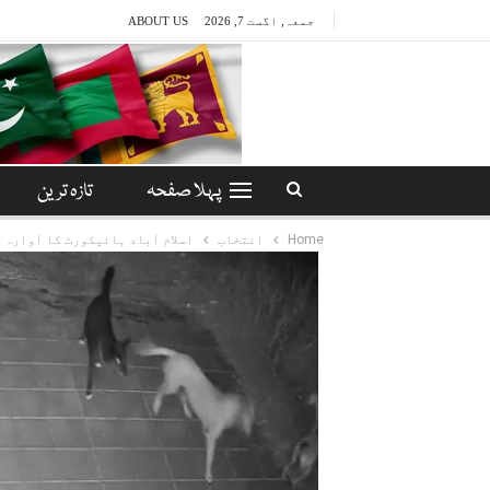
جمعہ, اگست 7, 2026
ABOUT US
پہلا صفحہ
تازہ ترین
Home
انتخاب
اسلام آباد ہائیکورٹ کا آوارہ ک