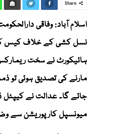
Share
اسلام آباد: وفاقی دارالحکوم
نسل کشی کے خلاف کیس کی 
ہائیکورٹ نے سخت ریمارکس د
مارنے کی تصدیق ہوئی تو ذم
جائے گا۔ عدالت نے کیپٹل ڈ
میونسپل کارپوریشن سے وض