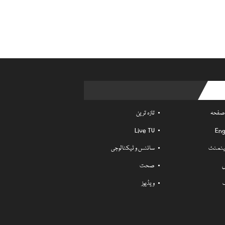
Usefu
 صفحہ
تازہ ترین
Live TV
Eng
ٹینمنٹ
سائنس و ٹیکنالوجی
ل
صحت
ویڈیوز