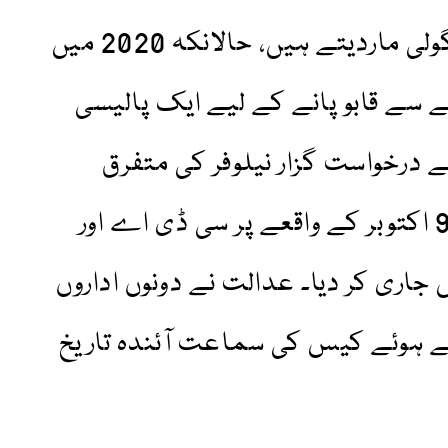
اہلکار آوارہ کتوں کو پکڑ کر گولی ماردیتے ہیں، حالانکہ 2020 میں
ے سے قابو پانے کے لیے ایک پالیسی
 درخواست گزار نیلوفر کی متفرق
درخواست منظور کرتے ہوئے 9 اکتوبر کے واقعے پر سی ڈی اے اور
جاری کر دیا۔ عدالت نے دونوں اداروں
 ہوئے کیس کی سماعت آئندہ تاریخ