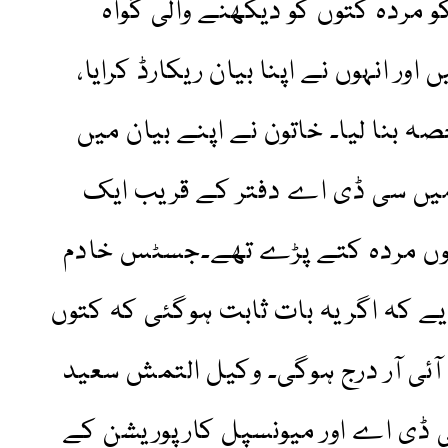
ران 9 اکتوبر کو مردہ کتوں کو دیکھنے والی گواہ
ر انہوں نے اپنا بیان ریکارڈ کرایا،
 بنا لیا۔ خاتون نے اپنے بیان میں
اد میں سی ڈی اے دفتر کے قریب ایک
وں مردہ کتے پڑے تھے۔جسٹس خادم
 کہ اگر یہ بات ثابت ہوگئی کہ کتوں
ف آئی آر درج ہوگی۔ وکیل التمش سعید
ی ڈی اے اور میونسپل کارپوریشن کے