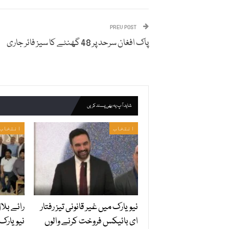
PREV POST
پاک افغان سرحد پر 48 گھنٹے کا سیز فائر جاری
شاید آپ یہ بھی پسند کریں
انتخاب
انتخاب
نیویارک میں غیر قانونی تیز رفتار
رائے بلا
ای بائیکس فروخت کرنے والوں
نیویارک