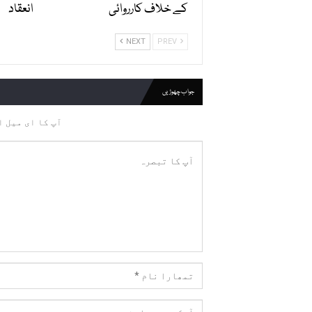
کے خلاف کارروائی
انعقاد
NEXT
PREV
جواب چھوڑیں
آپ کا ای میل ا