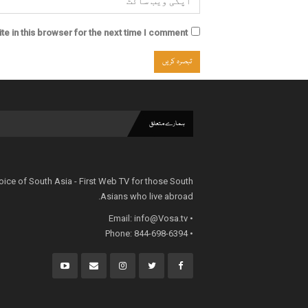
e in this browser for the next time I comment.
ہمارے متعلق
oice of South Asia - First Web TV for those South
Asians who live abroad.
info@Vosa.tv
• Email:
• Phone: 844-698-6394