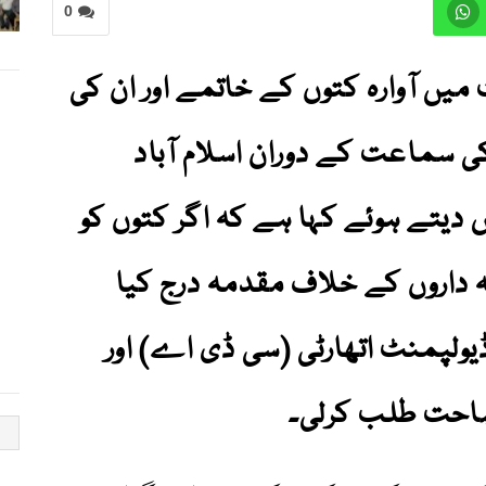
0
ت میں آوارہ کتوں کے خاتمے اور ان کی
سماعت کے دوران اسلام آباد
یتے ہوئے کہا ہے کہ اگر کتوں کو
ہ داروں کے خلاف مقدمہ درج کیا
یولپمنٹ اتھارٹی (سی ڈی اے) اور
احت طلب کرلی۔