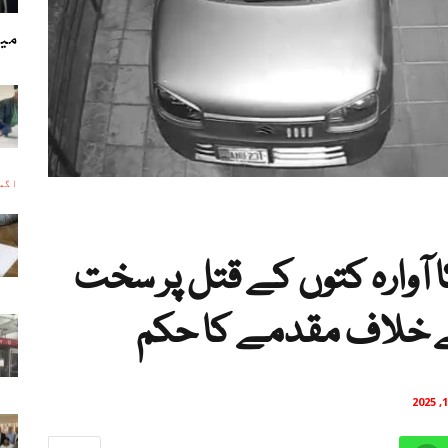
میئ
اگست 5, 
کا آوارہ کتوں کے قتل پر سخت
کے خلاف مقدمے کا حکم