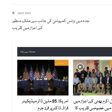
NEXT POST
جدہ میں بزنس کمیونٹی کی جانب سے ملک منظور
کے اعزاز میں تقریب
مصنف سے زیادہ
انتخاب
ل اکرم بھٹی کے اعزاز میں
امریکا: 95 ملین ڈالر میڈیکیئر
 میں خصوصی تقریب کا
فراڈ، ڈاکٹر پر فردِ جرم