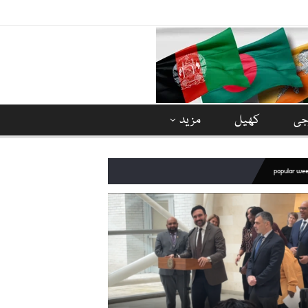
وجی
کھیل
مزید
popular we