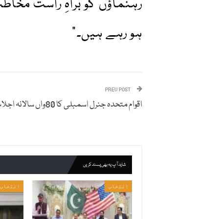
رہنماؤں کو براہِ راست مخا
ہو رہے ہیں۔”
PREV POST
اقوام متحدہ جنرل اسمبلی کا 80واں سالانہ اجلاس
شاید آپ یہ بھی پسند کریں
انتخاب
انتخاب