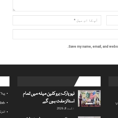
Save my name, email, and websit
l links
popular posts
نیویارک: بروکلین میلہ میں تمام
پہلا
اسٹالز مفت ہوں گے
lish
V
اگست 8, 2026
انٹر