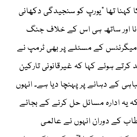
 کہنا تھا "یورپ کو سنجیدگی دکھانی
نا اور ساتھ ہی اس کے خلاف جنگ
امیگرنٹس کے مسئلے پر بھی ٹرمپ نے
 کرتے ہوئے کہا کہ غیرقانونی تارکین
اہی کے دہانے پر پہنچا دیا ہے۔ انہوں
ا کہ یہ ادارہ مسائل حل کرنے کے بجائے
طاب کے دوران انہوں نے عالمی