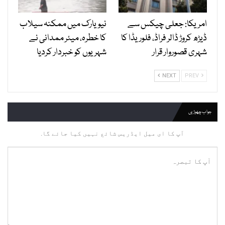
امریکا: جعلی چیکس سے
نیویارک میں ممکنہ سیلاب
ڈیڑھ کروڑ ڈالر فراڈ، فلوریڈا کا
کا خطرہ، میئر ممدانی نے
شہری قصوروار قرار
شہریوں کو خبردار کردیا
NEXT
PREV
جواب چھوڑیں
آپ کا ای میل ایڈریس شائع نہیں کیا جائے گا.