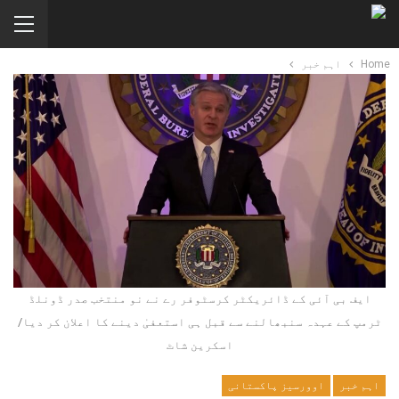
Home
اہم خبر
ایف بی آئی کے ڈائریکٹر کرسٹوفر رے نے نو منتخب صدر ڈونلڈ
ٹرمپ کے عہدہ سنبھالنے سے قبل ہی استعفیٰ دینے کا اعلان کر دیا/
اسکرین شاٹ
اہم خبر
اوورسیز پاکستانی