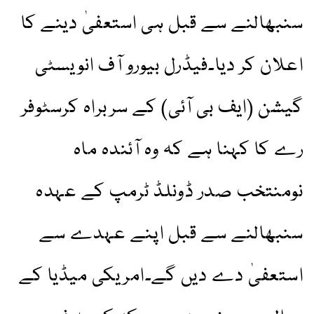
سنبھالنے سے قبل ہی استعفیٰ دینے کا
اعلان کر دیا۔فیڈرل بیورو آف انویسٹی
گیشن (ایف بی آئی) کے سربراہ کرسٹوفر
رے کا کہنا ہے کہ وہ آئندہ ماہ
نومنتخب صدر ڈونلڈ ٹرمپ کے عہدہ
سنبھالنے سے قبل اپنے عہدے سے
استعفیٰ دے دیں گے۔امریکی میڈیا کے