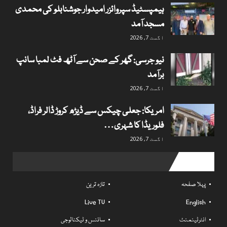
ہیمپسٹیڈ سپروائزر امیدوار جوشنابلو کی محمدی
مسجد آمد
اگست 7, 2026
نیو جرسی: گھر کے صحن سے آٹھ فٹ لمبا سانپ
برآمد
اگست 7, 2026
امریکا: جعلی چیکس سے ڈیڑھ کروڑ ڈالر فراڈ،
فلوریڈا کا شہری…
اگست 7, 2026
Useful links
پہلا صفحہ
تازہ ترین
Live TV
English
انٹرٹینمنٹ
سائنس و ٹیکنالوجی