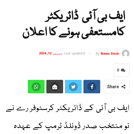
ایف بی آئی ڈائریکٹر
کامستعفی ہونے کا اعلان
Last updated
دسمبر 12, 2024
By
News Desk
0
Share
ایف بی آئی کے ڈائریکٹر کرسٹوفر رے نے
نو منتخب صدر ڈونلڈ ٹرمپ کے عہدہ