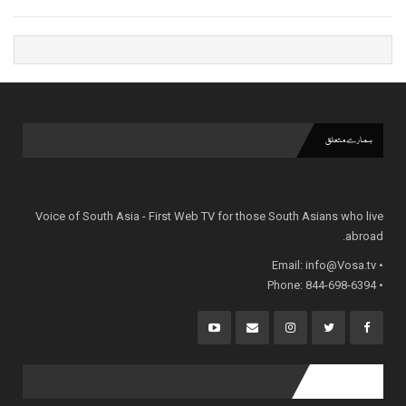
ہمارے متعلق
Voice of South Asia - First Web TV for those South Asians who live
abroad.
info@Vosa.tv
• Email:
• Phone: 844-698-6394
popular posts