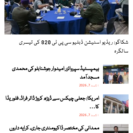
شکاگو: ریڈیو اسٹیشن ڈبلیو سی پی ٹی 820 کی تیسری
سالگرہ
ہیمپسٹیڈ سپروائزر امیدوار جوشنابلو کی محمدی
مسجد آمد
اگست 7, 2026
امریکا: جعلی چیکس سے ڈیڑھ کروڑ ڈالر فراڈ، فلوریڈا
کا…
اگست 7, 2026
ممدانی کی مختصر ڈاکیومنٹری جاری، کرایہ داروں