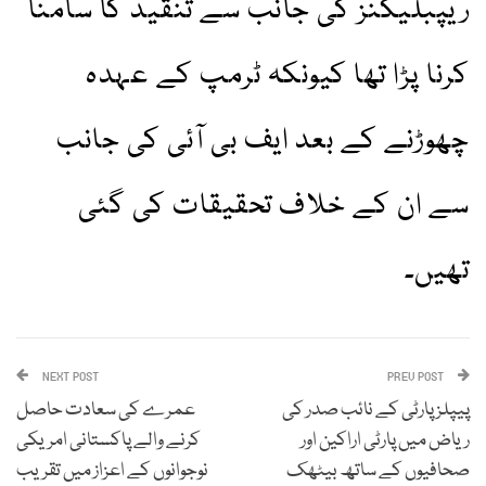
ریپبلیکنز کی جانب سے تنقید کا سامنا
کرنا پڑا تھا کیونکہ ٹرمپ کے عہدہ
چھوڑنے کے بعد ایف بی آئی کی جانب
سے ان کے خلاف تحقیقات کی گئی
تھیں۔
NEXT POST
PREV POST
پیپلز پارٹی کے نائب صدر کی
عمرے کی سعادت حاصل
ریاض میں پارٹی اراکین اور
کرنے والے پاکستانی امریکی
صحافیوں کے ساتھ بیٹھک
نوجوانوں کے اعزاز میں تقریب