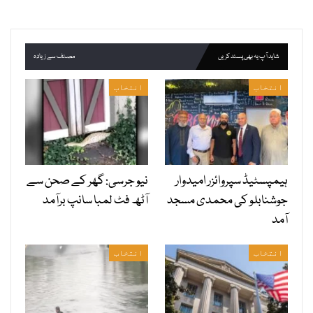
شاید آپ یہ بھی پسند کریں
مصنف سے زیادہ
انتخاب
انتخاب
ہیمپسٹیڈ سپروائزر امیدوار
نیو جرسی: گھر کے صحن سے
جوشنابلو کی محمدی مسجد
آٹھ فٹ لمبا سانپ برآمد
آمد
انتخاب
انتخاب