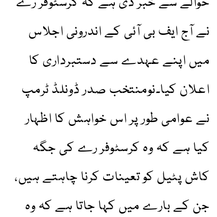
حوالے سے خبر دی ہے کہ کرسٹوفر رے
نے آج ایف بی آئی کے اندرونی اجلاس
میں اپنے عہدے سے دستبرداری کا
اعلان کیا۔نومنتخب صدر ڈونلڈ ٹرمپ
نے عوامی طور پر اس خواہش کا اظہار
کیا ہے کہ وہ کرسٹوفر رے کی جگہ
کاش پٹیل کو تعینات کرنا چاہتے ہیں،
جن کے بارے میں کہا جاتا ہے کہ وہ