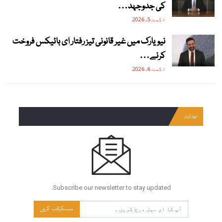
کی جدوجہد…
اگست 5, 2026
نیویارک میں غیر قانونی تیز رفتار ای بائیکس فروخت
کرنے…
اگست 6, 2026
نیوز لیٹر
Subscribe our newsletter to stay updated.
سبسکرائب کریں