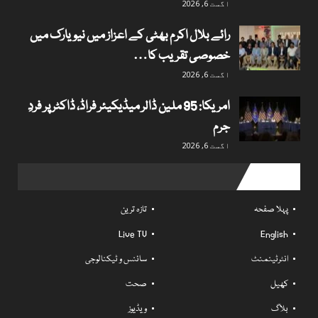
اگست 6, 2026
رائے بلال اکرم بھٹی کے اعزاز میں نیویارک میں
خصوصی تقریب کا…
اگست 6, 2026
امریکا: 95 ملین ڈالر میڈیکیئر فراڈ، ڈاکٹر پر فردِ
جرم
اگست 6, 2026
Useful links
پہلا صفحہ
تازہ ترین
Live TV
English
انٹرٹینمنٹ
سائنس و ٹیکنالوجی
کھیل
صحت
بلاگ
ویڈیوز