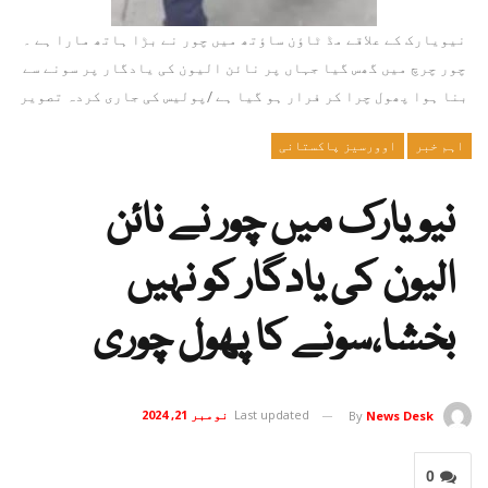
نیویارک کے علاقے مڈ ٹاؤن ساؤتھ میں چور نے بڑا ہاتھ مارا ہے ۔
چور چرچ میں گھس گیا جہاں پر نائن الیون کی یادگار پر سونے سے
بنا ہوا پھول چرا کر فرار ہو گیا ہے /پولیس کی جاری کردہ تصویر
اہم خبر
اوورسیز پاکستانی
نیویارک میں چور نے نائن
الیون کی یادگار کو نہیں
بخشا،سونے کا پھول چوری
Last updated
نومبر 21, 2024
By
News Desk
0