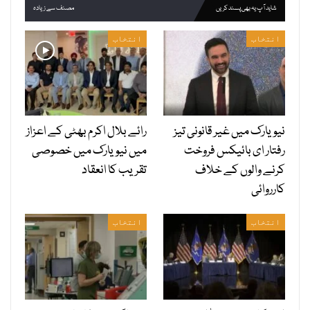
شاید آپ یہ بھی پسند کریں
مصنف سے زیادہ
انتخاب
انتخاب
نیویارک میں غیر قانونی تیز
رائے بلال اکرم بھٹی کے اعزاز
رفتار ای بائیکس فروخت
میں نیویارک میں خصوصی
کرنے والوں کے خلاف
تقریب کا انعقاد
کارروائی
انتخاب
انتخاب