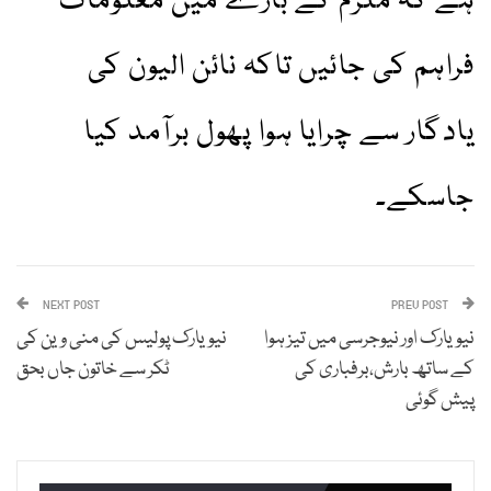
ہے کہ ملزم کے بارے میں معلومات
فراہم کی جائیں تاکہ نائن الیون کی
یادگار سے چرایا ہوا پھول برآمد کیا
جاسکے۔
NEXT POST
PREV POST
نیویارک اور نیوجرسی میں تیز ہوا
نیویارک پولیس کی منی وین کی
کے ساتھ بارش،برفباری کی
ٹکر سے خاتون جاں بحق
پیش گوئی