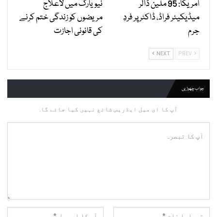
امریکا: 95 ملین ڈالر
نیویارک میں لاعلاج
میڈیکیئر فراڈ، ڈاکٹر پر فردِ
مریضوں کو زندگی ختم کرنے
جرم
کی قانونی اجازت
NEXT
PREV
جواب چھوڑیں
آپ کا ای میل ایڈریس شائع نہیں کیا جائے گا.