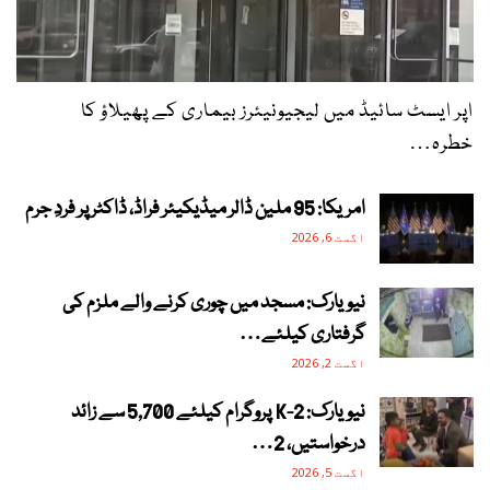
اپر ایسٹ سائیڈ میں لیجیونیئرز بیماری کے پھیلاؤ کا
خطرہ…
امریکا: 95 ملین ڈالر میڈیکیئر فراڈ، ڈاکٹر پر فردِ جرم
اگست 6, 2026
نیویارک: مسجد میں چوری کرنے والے ملزم کی
گرفتاری کیلئے…
اگست 2, 2026
نیویارک: 2-K پروگرام کیلئے 5,700 سے زائد
درخواستیں، 2…
اگست 5, 2026