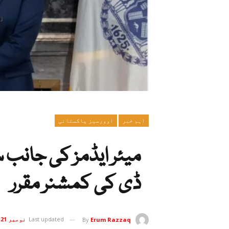
اہم خبر
اوورسیز پاکستانی
میئر ایڈمز کی جانب 
ڈی کی کمشنر مقرر
Last updated
نومبر 21, 2024
By
Erum Razzaq