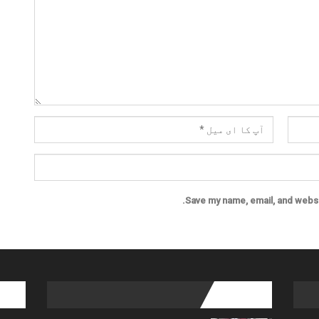
Save my name, email, and websit
l links
popular posts