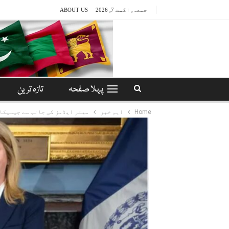
جمعہ, اگست 7, 2026
ABOUT US
پہلا صفحہ
تازہ ترین
Home
اہم خبر
میئر ایڈمز کی جانب سے جیسیکا 