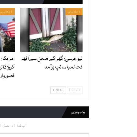
انتخاب
انتخاب
نیو جرسی: گھر کے صحن سے آٹھ
امریکا:
فٹ لمبا سانپ برآمد
کروڑ ڈالر
قصوروار ق
NEXT
PREV
جواب چھوڑیں
آپ کا ای میل ا