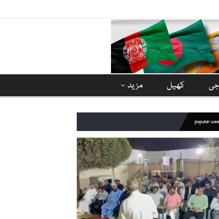
وجی
کھیل
مزید
popular we