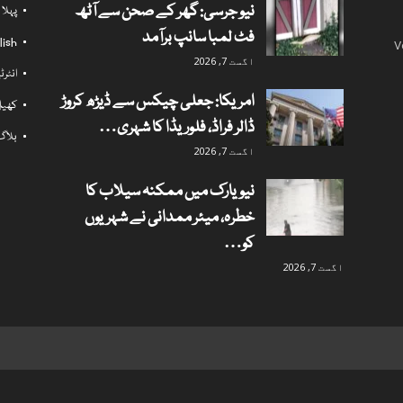
نیو جرسی: گھر کے صحن سے آٹھ
پہلا
فٹ لمبا سانپ برآمد
lish
V
اگست 7, 2026
انٹر
امریکا: جعلی چیکس سے ڈیڑھ کروڑ
کھی
ڈالر فراڈ، فلوریڈا کا شہری…
بلاگ
اگست 7, 2026
نیویارک میں ممکنہ سیلاب کا
خطرہ، میئر ممدانی نے شہریوں
کو…
اگست 7, 2026