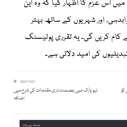
ں اس عزم کا اظہار کیا کہ وہ این
بدہی، اور شہریوں کے ساتھ بہتر
 کام کریں گی۔ یہ تقرری پولیسنگ
دیلیوں کی امید دلاتی ہے۔
NEXT POST
 کو
نیویارک میں عصمت دری مقدمات کی شرح میں
اضافہ
مصنف سے زیادہ