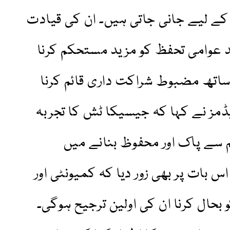
ے لیے جانی جاتی ہیں۔ ان کی قیادت
د عوامی تحفظ کو مزید مستحکم کرنا
ساتھ مضبوط شراکت داری قائم کرنا
ڈمز نے کہا کہ جیسیکا ٹش کا تجربہ
م سے پاک اور محفوظ بنانے میں
س بات پر بھی زور دیا کہ کمیونٹی اور
بحال کرنا ان کی اولین ترجیح ہوگی۔