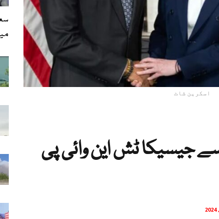
سعو
می
اسکرین شاٹ
سے جیسیکا ٹش این وائی پی