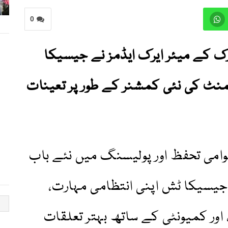
0
 کے میئر ایرک ایڈمز نے جیسیکا
منٹ کی نئی کمشنر کے طور پر تعینات
وامی تحفظ اور پولیسنگ میں نئے باب
جیسیکا ٹش اپنی انتظامی مہارت،
ور کمیونٹی کے ساتھ بہتر تعلقات