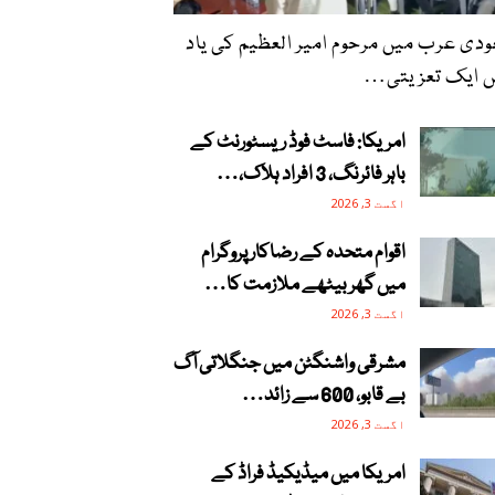
دی عرب میں مرحوم امیر العظیم کی یاد
ں ایک تعزیتی…
امریکا: فاسٹ فوڈ ریسٹورنٹ کے
باہر فائرنگ، 3 افراد ہلاک،…
اگست 3, 2026
اقوام متحدہ کے رضاکار پروگرام
میں گھر بیٹھے ملازمت کا…
اگست 3, 2026
مشرقی واشنگٹن میں جنگلاتی آگ
بے قابو، 600 سے زائد…
اگست 3, 2026
امریکا میں میڈیکیڈ فراڈ کے