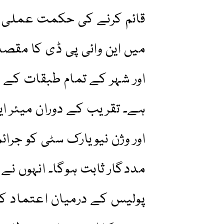
قائم کرنے کی حکمت عملی ک
میں این وائی پی ڈی کا مقص
اور شہر کے تمام طبقات کے 
ہے۔ تقریب کے دوران میئر ای
اور وژن نیویارک سٹی کو جرائ
مددگار ثابت ہوگا۔ انہوں نے ا
پولیس کے درمیان اعتماد کو 