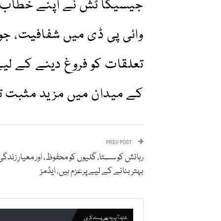
جیسیکا ٹش نے اپنے خطاب می
وائی پی ڈی میں شفافیت، جوا
تعلقات کو فروغ دینے کے لیے
کے میدان میں مزید مثبت تب
PREV POST
رہائش کو سستا، گلیوں کو محفوظ، اور معیارِ زندگی
بہتر بنانے کے لیے پرعزم ہیں، ایڈمز
شاید آپ یہ بھی پسند کریں