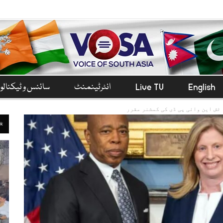
English
Live TV
انٹرٹینمنٹ
سائنس و ٹیکنال
ٹش این وائی پی ڈی کی کمشنر مقرر
ek