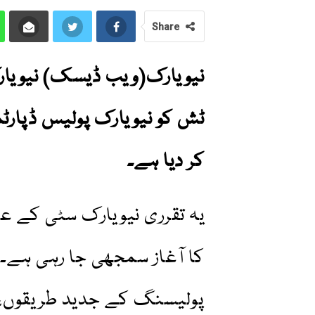
Share
نیویارک(ویب ڈیسک) نیویارک
ٹش کو نیویارک پولیس ڈپارٹ
کر دیا ہے۔
یہ تقرری نیویارک سٹی کے ع
کا آغاز سمجھی جا رہی ہے۔
پولیسنگ کے جدید طریقوں، ا