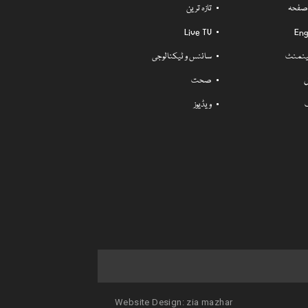
 صفحہ
تازہ ترین
Live TV
Eng
ٹینمنٹ
سائنس و ٹیکنالوجی
ل
صحت
ویڈیوز
Website Design:
zia mazhar