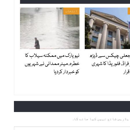
انتخاب
 جعلی چیکس سے ڈیڑھ
نیویارک میں ممکنہ سیلاب کا
 فراڈ، فلوریڈا کا شہری
خطرہ، میئر ممدانی نے شہریوں
رار
کو خبردار کردیا
یڈریس شائع نہیں کیا جائے گا.