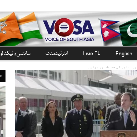
English
Live TV
انٹرٹینمنٹ
سائنس و ٹیکنال
رہنماؤں کی حفاظت پر مرکوز
ek