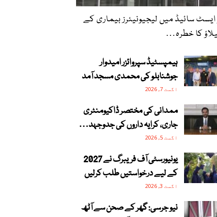
 ایسٹ سائیڈ میں لیجیونیئرز بیماری کے
لاؤ کا خطرہ…
ہیمپسٹیڈ سپروائزر امیدوار
جوشنابلو کی محمدی مسجد آمد
اگست 7, 2026
ممدانی کی مختصر ڈاکیومنٹری
جاری، کرایہ داروں کی جدوجہد…
اگست 5, 2026
یونیورسٹی آف فریبرگ نے 2027
کے لیے درخواستیں طلب کرلیں
اگست 3, 2026
نیو جرسی: گھر کے صحن سے آٹھ