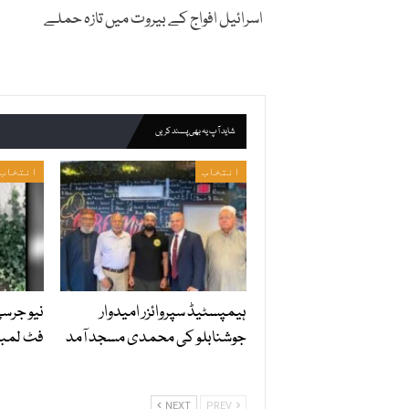
اسرائیل افواج کے بیروت میں تازہ حملے
شاید آپ یہ بھی پسند کریں
انتخاب
انتخاب
ہیمپسٹیڈ سپروائزر امیدوار
نیو جرس
جوشنابلو کی محمدی مسجد آمد
فٹ لمبا
NEXT
PREV