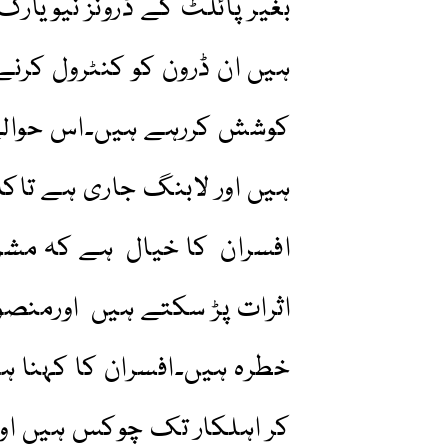
بغیر پائلٹ کے ڈرونز نیویا
ہیں ان ڈرون کو کنٹرول کرنے
کوشش کررہے ہیں۔اس حوالے
ہیں اور لابنگ جاری ہے تا
افسران کا خیال ہے کہ مش
اثرات پڑ سکتے ہیں اورمنصوب
خطرہ ہیں۔افسران کا کہنا ہ
کر اہلکار تک چوکس ہیں اور