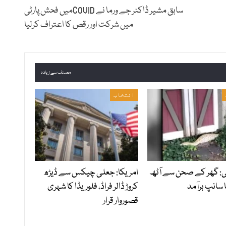
سابق مشیر ڈاکٹر جے ورما نے COVIDمیں فحش پارٹی
میں شرکت اور رقص کا اعتراف کرلیا
مصنف سے زیادہ
انتخاب
ی: گھر کے صحن سے آٹھ
امریکا: جعلی چیکس سے ڈیڑھ
 سانپ برآمد
کروڑ ڈالر فراڈ، فلوریڈا کا شہری
قصوروار قرار