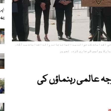
اپر
پھی
ی اقدامات کے حوالے سے اٹھائے جانے والے اقدامات سے آگاہ
ارک پولیس کی جاری کردہ تصویر
جہ عالمی رہنماؤں کی