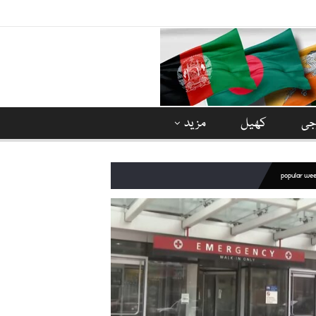
وجی
کھیل
مزید
popular we