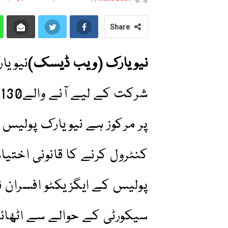
Share
نیویارک (ویب ڈیسک)
نیویا
ش
پر مرکوز ہے نیویارک پولیس
کنٹرول کرنے کا قانونی اختی
پولیس کے ایگزیکٹو افسران ن
سیکورٹی کے حوالے سے اٹھائے