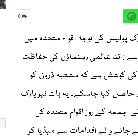
0
رک پولیس کی توجہ اقوام متحدہ میں
رکت کے لیے آنے والے130سے زائد عالمی رہنماؤں کی حفاظت
 کی کوشش ہے کہ مشتبہ ڈرون کو
ار حاصل کیا جاسکے۔ یہ بات نیویارک
ے جمعہ کے روز اقوام متحدہ کی
 جانے والے اقدامات سے میڈیا کو