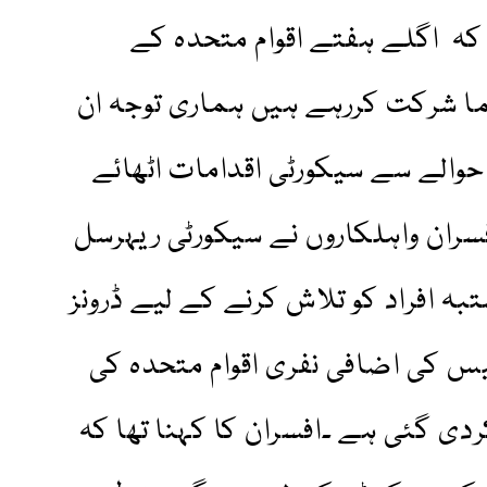
ا کہ اگلے ہفتے اقوام متحدہ کے
ما شرکت کررہے ہیں ہماری توجہ ان
والے سے سیکورٹی اقدامات اٹھائے
سران واہلکاروں نے سیکورٹی ریہرسل
 افراد کو تلاش کرنے کے لیے ڈرونز
یس کی اضافی نفری اقوام متحدہ کی
دی گئی ہے ۔افسران کا کہنا تھا کہ