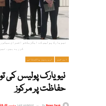
نیویارک پولیس کے ایگزیکٹو افسران سیکورٹ
کررہے ہیں۔نیوی
اہم خبر
اوورسیز پاکستانی
نیویارک پولیس کی تو
حفاظت پر مرکوز
Last updated
ستمبر 20, 2024
By
News Desk