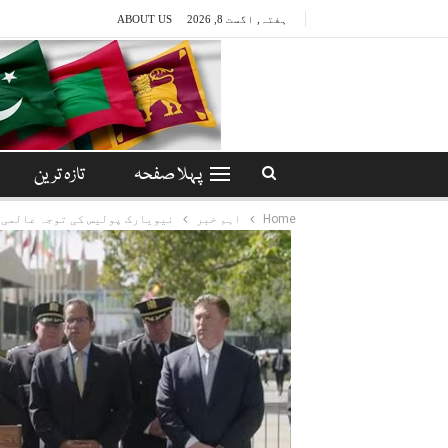
ہفتہ, اگست 8, 2026
ABOUT US
پہلا صفحہ
تازہ ترین
Home
اہم خبر
نیویارک پولیس کی توجہ عالمی 