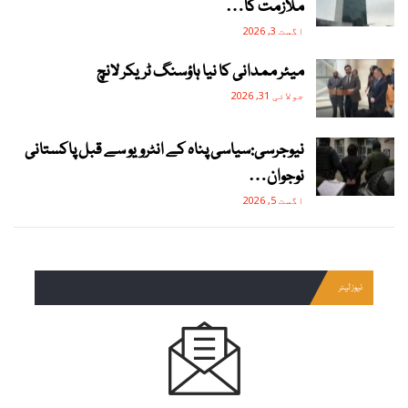
ملازمت کا…
اگست 3, 2026
میئر ممدانی کا نیا ہاؤسنگ ٹریکر لانچ
جولائی 31, 2026
نیوجرسی:سیاسی پناہ کے انٹرویو سے قبل پاکستانی
نوجوان…
اگست 5, 2026
نیوز لیٹر