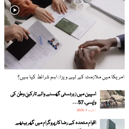
امریکا میں ملازمت کے لیے ویزا: اہم شرائط کیا ہیں؟
اسپین میں زبردستی گھسنے والے تارکینِ وطن کی
واپسی، 57…
اگست 1, 2026
اقوام متحدہ کے رضاکار پروگرام میں گھر بیٹھے