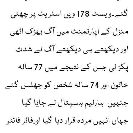
گئے۔ویسٹ 178 ویں اسٹریٹ پر چھٹی
منزل کے اپارٹمنٹ میں آگ بھڑک اٹھی
اور دیکھتے ہی دیکھتے آگ نے شدت
پکڑ لی جس کے نتیجے میں 77 سالہ
خاتون اور 74 سالہ شخص کو جھلس گئے
جنہیں ہارلیم ہسپتال لے جایا گیا
جہاں انہیں مردہ قرار دیا گیا اورفائر فائٹر