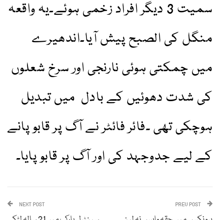
سمیت 3 دیگر افراد زخمی ہوئے۔یہ واقعہ
منگل کی الصبح پیش آیا۔اندھیرے
میں چمکتی ہوئی نارنجی اور سرخ شعلوں
کی شدت دھوئیں کے بادل میں تبدیل
ہوچکی تھی ۔فائر فائٹر نے آگ پر قابو پانے
کے لیے جدوجہد کی اور آگ پر قابو پایا۔
NEXT POST
PREV POST
برونکس میں حقہ واپس نہ لینے
سینٹرل پارک میں21 سالہ لڑکی