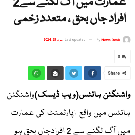
عمارت میں آگ لگنے سے2
افراد جاں بحق ، متعدد زخمی
Last updated
جون 25, 2024
By
News Desk
0
Share
واشنگٹن ہائٹس(ویب ڈیسک)
واشنگٹن
ہائٹس میں واقع اپارٹمنٹ کی عمارت
میں آگ لگنے سے 2 افرادجاں بحق ہو