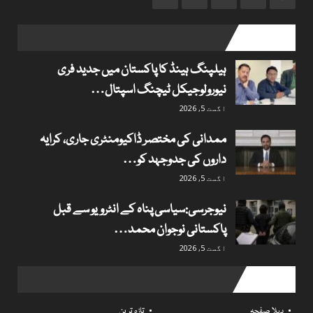
popular posts
ہیلپنگ ہینڈ کا پاکستان میں جدید فری
نیورولوجیکل ٹیچنگ اسپتال…
اگست 5, 2026
ممدانی کی مختصر ڈاکیومنٹری جاری، کرایہ
داروں کی جدوجہد کو…
اگست 5, 2026
نیوجرسی:سیاسی پناہ کے انٹرویو سے قبل
پاکستانی نوجوان محمد…
اگست 5, 2026
Useful links
پہلا صفحہ
تازہ ترین