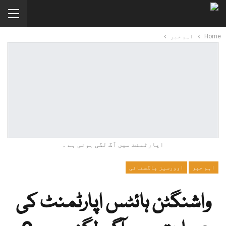
Home
اہم خبر
اپارٹمنٹ میں آگ لگی ہوئی ہے ۔
اہم خبر
اوورسیز پاکستانی
واشنگٹن ہائٹس اپارٹمنٹ کی