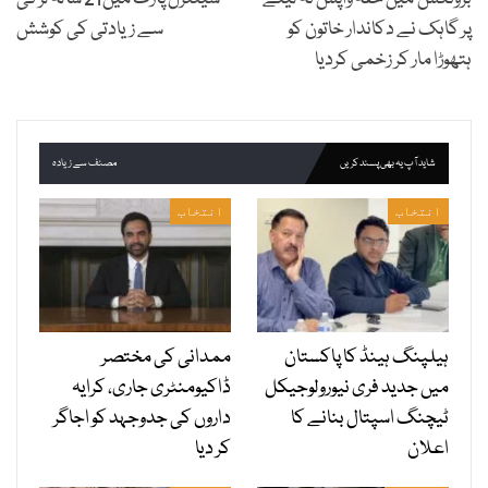
پر گاہک نے دکاندار خاتون کو
سے زیادتی کی کوشش
ہتھوڑا مار کر زخمی کردیا
شاید آپ یہ بھی پسند کریں
مصنف سے زیادہ
انتخاب
انتخاب
ہیلپنگ ہینڈ کا پاکستان
ممدانی کی مختصر
میں جدید فری نیورولوجیکل
ڈاکیومنٹری جاری، کرایہ
ٹیچنگ اسپتال بنانے کا
داروں کی جدوجہد کو اجاگر
اعلان
کر دیا