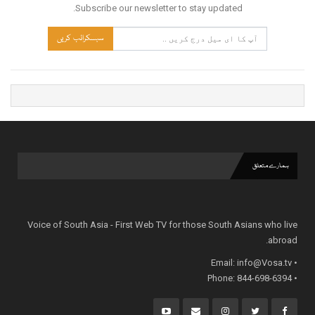
Subscribe our newsletter to stay updated.
سبسکرائب کریں
ہمارے متعلق
Voice of South Asia - First Web TV for those South Asians who live
abroad.
info@Vosa.tv
• Email:
• Phone: 844-698-6394