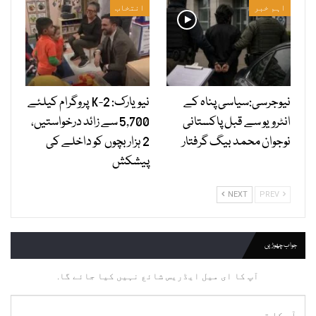
اہم خبر
انتخاب
نیوجرسی:سیاسی پناہ کے
نیویارک: 2-K پروگرام کیلئے
انٹرویو سے قبل پاکستانی
5,700 سے زائد درخواستیں،
نوجوان محمد بیگ گرفتار
2 ہزار بچوں کو داخلے کی
پیشکش
NEXT
PREV
جواب چھوڑیں
آپ کا ای میل ایڈریس شائع نہیں کیا جائے گا.