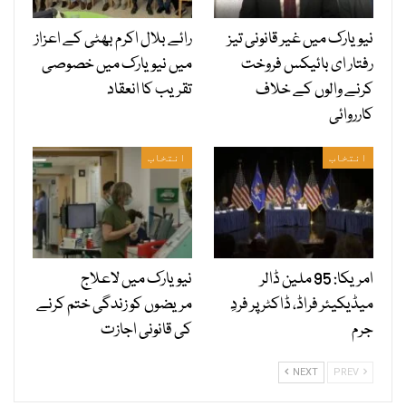
نیویارک میں غیر قانونی تیز
رائے بلال اکرم بھٹی کے اعزاز
رفتار ای بائیکس فروخت
میں نیویارک میں خصوصی
کرنے والوں کے خلاف
تقریب کا انعقاد
کارروائی
انتخاب
انتخاب
امریکا: 95 ملین ڈالر
نیویارک میں لاعلاج
میڈیکیئر فراڈ، ڈاکٹر پر فردِ
مریضوں کو زندگی ختم کرنے
جرم
کی قانونی اجازت
NEXT
PREV