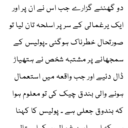
دو گھنٹے گزارے جب اس نے ان پر اور
ایک یرغمالی کے سر پر اسلحہ تان لیا تو
صورتحال خطرناک ہوگئی ۔پولیس کے
سمجھانے پر مشتبہ شخص نے ہتھیاڑ
ڈال دئیے اور جب واقعہ میں استعمال
ہونے والی بندق چیک کی تو معلوم ہوا
کہ بندوق جعلی ہے ۔ پولیس کا کہنا