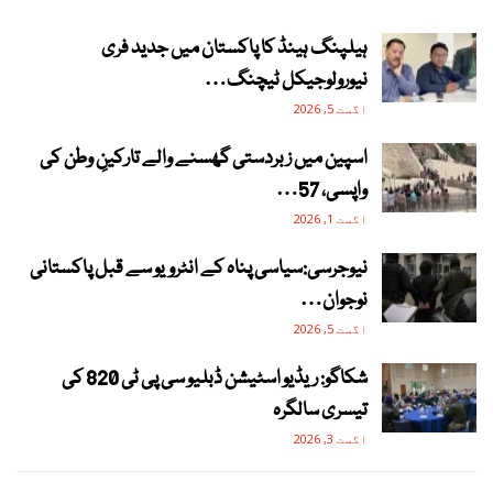
ہیلپنگ ہینڈ کا پاکستان میں جدید فری
نیورولوجیکل ٹیچنگ…
اگست 5, 2026
اسپین میں زبردستی گھسنے والے تارکینِ وطن کی
واپسی، 57…
اگست 1, 2026
نیوجرسی:سیاسی پناہ کے انٹرویو سے قبل پاکستانی
نوجوان…
اگست 5, 2026
شکاگو: ریڈیو اسٹیشن ڈبلیو سی پی ٹی 820 کی
تیسری سالگرہ
اگست 3, 2026