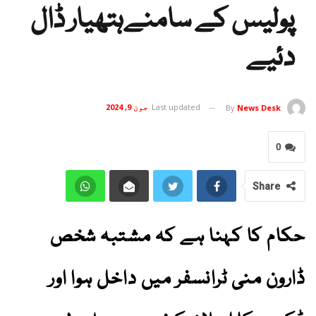
پولیس کے سامنےہتھیار ڈال
دئیے
Last updated
جون 9, 2024
By
News Desk
0
Share
حکام کا کہنا ہے کہ مشتبہ شخص
ڈارون منی ٹرانسفر میں داخل ہوا اور