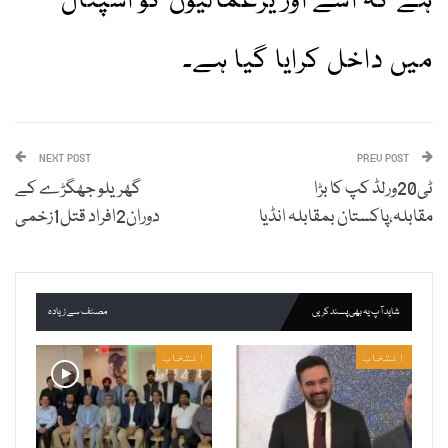
ہے کہ اسے اور یرغمالیوں کو اسپتال
میں داخل کرایا گیا ہے۔
NEXT POST
PREV POST
ٹی20ورلڈ کپ کا بڑا
گھریلو جھگڑے کے
مقابلہ،پاکستان بمقابلہ انڈیا
دوران2افراد قتل1زخمی
شاید آپ یہ بھی پسند کریں
مصنف سے زیادہ
انتخاب
انتخاب