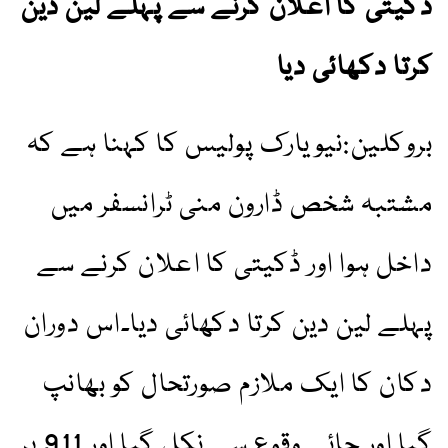
ڈکیتی کا اعلان کرنے سے پہلے لین دین
کرتا دکھائی دیا
بروکلین:نیویارک پولیس کا کہنا ہے کہ
مشتبہ شخص ڈارون منی ٹرانسفر میں
داخل ہوا اور ڈکیتی کا اعلان کرنے سے
پہلے لین دین کرتا دکھائی دیا۔اس دوران
دکان کا ایک ملازم صورتحال کو بھانپ
گیا اور جائے وقوع سے نکل گیا اور 911 پر