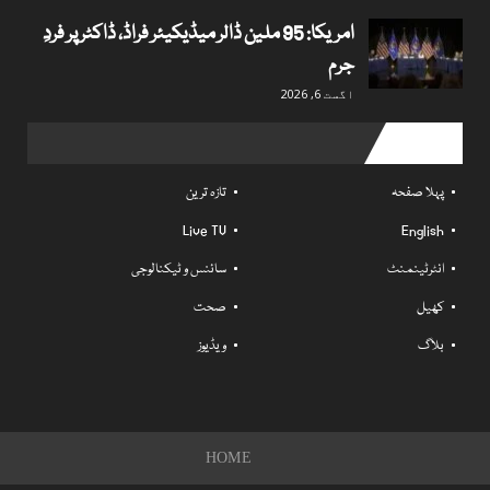
امریکا: 95 ملین ڈالر میڈیکیئر فراڈ، ڈاکٹر پر فردِ
جرم
اگست 6, 2026
Useful links
پہلا صفحہ
تازہ ترین
Live TV
English
انٹرٹینمنٹ
سائنس و ٹیکنالوجی
کھیل
صحت
بلاگ
ویڈیوز
HOME