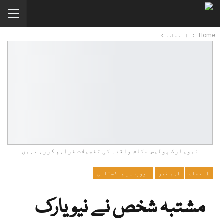
Home
انتخاب
نیویارک پولیس حکام واقعہ کی تفصیلات فراہم کررہے ہیں
انتخاب
اہم خبر
اوورسیز پاکستانی
مشتبہ شخص نے نیویارک