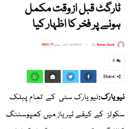
ٹارگٹ قبل از وقت مکمل
ہونے پر فخر کا اظہار کیا
Last updated
مئی 11, 2024
By
News Desk
0
Share
نیویارک:
نیو یارک سٹی کے تمام پبلک
سکولز کے کیفے ٹیریاز میں کمپوسٹنگ