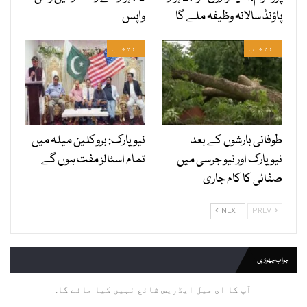
پاؤنڈ سالانہ وظیفہ ملے گا
واپس
انتخاب
انتخاب
طوفانی بارشوں کے بعد
نیویارک: بروکلین میلہ میں
نیویارک اور نیو جرسی میں
تمام اسٹالز مفت ہوں گے
صفائی کا کام جاری
NEXT
PREV
جواب چھوڑیں
آپ کا ای میل ایڈریس شائع نہیں کیا جائے گا.