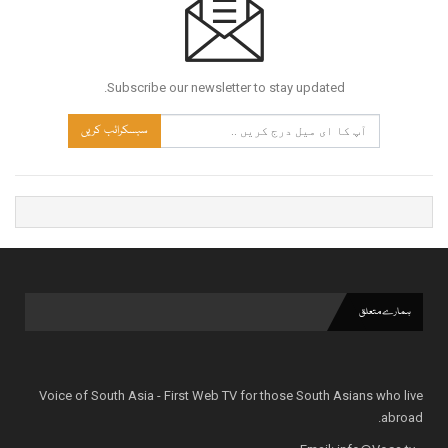
Subscribe our newsletter to stay updated.
سبسکرائب کریں
ہمارے متعلق
Voice of South Asia - First Web TV for those South Asians who live
abroad.