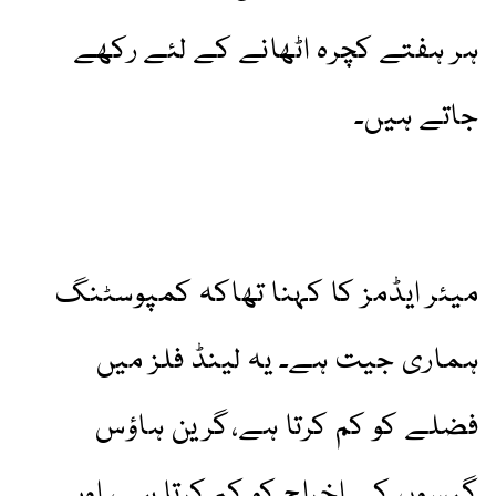
ہر ہفتے کچرہ اٹھانے کے لئے رکھے
جاتے ہیں۔
میئر ایڈمز کا کہنا تھاکہ کمپوسٹنگ
ہماری جیت ہے۔ یہ لینڈ فلز میں
فضلے کو کم کرتا ہے،گرین ہاؤس
گیسوں کے اخراج کو کم کرتا ہے، اور