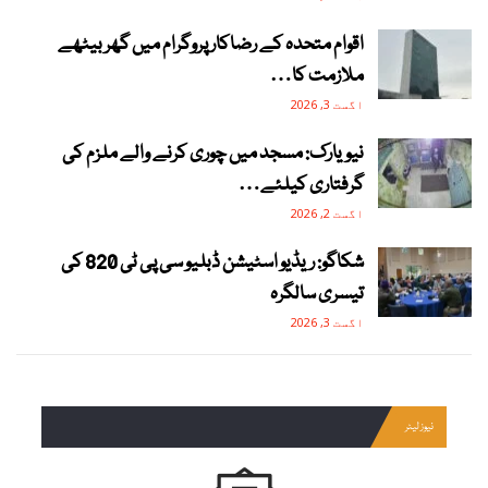
اقوام متحدہ کے رضاکار پروگرام میں گھر بیٹھے
ملازمت کا…
اگست 3, 2026
نیویارک: مسجد میں چوری کرنے والے ملزم کی
گرفتاری کیلئے…
اگست 2, 2026
شکاگو: ریڈیو اسٹیشن ڈبلیو سی پی ٹی 820 کی
تیسری سالگرہ
اگست 3, 2026
نیوز لیٹر