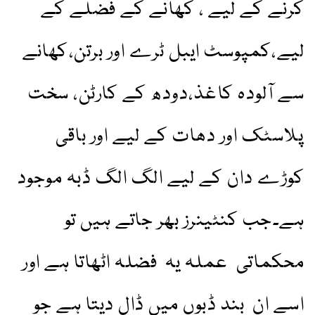
کرنے کے لیے ، کھانے کے فضلے کے
لیے،کمپوسٹ ایبل ٹرے اور برتن،کھانے
سے آلودہ کاغذ،دودھ کے کارٹن، سخت
پلاسٹک اور دھات کے لیے اور باقی
کوڑے دان کے لیے الگ الگ ڈبہ موجود
ہے۔جب کنٹینرز بھر جاتے ہیں تو
محکماتی عملہ یہ فضلہ اٹھاتا ہے اور
اسے ان بند ڈبوں میں ڈال دیتا ہے جو