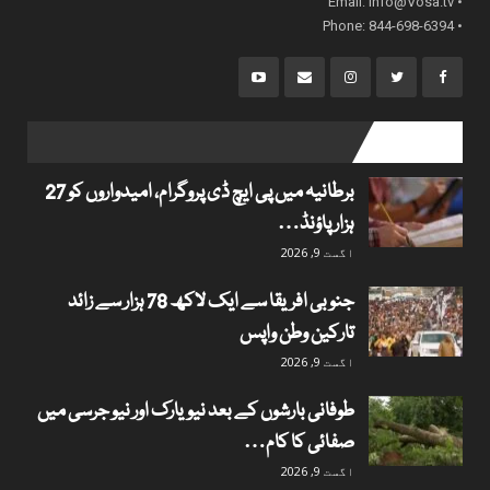
info@Vosa.tv
• Email:
• Phone: 844-698-6394
popular posts
برطانیہ میں پی ایچ ڈی پروگرام، امیدواروں کو 27
ہزار پاؤنڈ…
اگست 9, 2026
جنوبی افریقا سے ایک لاکھ 78 ہزار سے زائد
تارکین وطن واپس
اگست 9, 2026
طوفانی بارشوں کے بعد نیویارک اور نیو جرسی میں
صفائی کا کام…
اگست 9, 2026