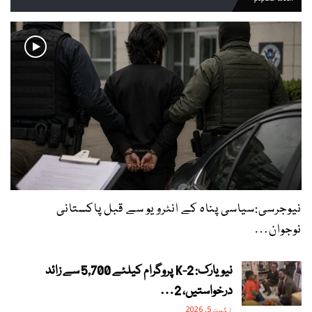
نیوجرسی:سیاسی پناہ کے انٹرویو سے قبل پاکستانی
نوجوان…
نیویارک: 2-K پروگرام کیلئے 5,700 سے زائد
درخواستیں، 2…
اگست 5, 2026