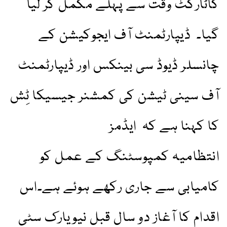
کاٹارگٹ وقت سے پہلے مکمل کر لیا
گیا۔ ڈیپارٹمنٹ آف ایجوکیشن کے
چانسلر ڈیوڈ سی بینکس اور ڈیپارٹمنٹ
آف سینی ٹیشن کی کمشنر جیسیکا ٹِش
کا کہنا ہے کہ ایڈمز
انتظامیہ کمپوسٹنگ کے عمل کو
کامیابی سے جاری رکھے ہوئے ہے۔اس
اقدام کا آغاز دو سال قبل نیویارک سٹی