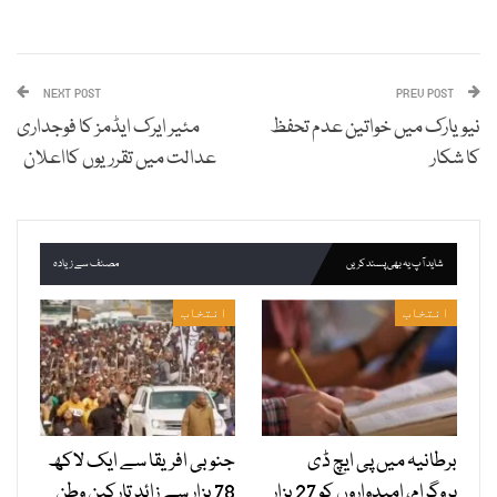
NEXT POST
PREV POST
نیویارک میں خواتین عدم تحفظ
مئیر ایرک ایڈمز کا فوجداری
کا شکار
عدالت میں تقرریوں کااعلان
شاید آپ یہ بھی پسند کریں
مصنف سے زیادہ
انتخاب
انتخاب
برطانیہ میں پی ایچ ڈی
جنوبی افریقا سے ایک لاکھ
پروگرام، امیدواروں کو 27 ہزار
78 ہزار سے زائد تارکین وطن