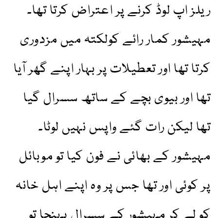
ریلز اپ لوڈ کرنے پر اعتراض کرتا تھا۔
مہیشور کمار رائے کولکتہ میں مزدوری
کرتا تھا اور تعطیلات پر بہار اپنے گھر آیا
تھا اور بیوی بچے کے ساتھ سسرال گیا
تھا لیکن رات گئے واپس نہیں لوٹا۔
مہیشور کے بھائی نے فون کیا تو موبائل
پر کوئی اور تھا جس پر وہ اپنے اہل خانہ
کو لے کر مہیشور کے سسرال پہنچا تو