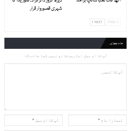
آٹھ فٹ لمبا سانپ برآمد
ڈیڑھ کروڑ ڈالر فراڈ، فلوریڈا کا
شہری قصوروار قرار
NEXT
PREV
جواب چھوڑیں
آپ کا ای میل ایڈریس شائع نہیں کیا جائے گا.