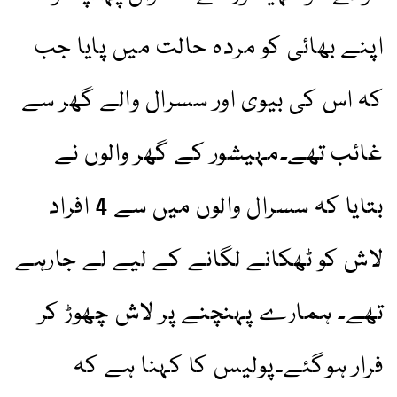
اپنے بھائی کو مردہ حالت میں پایا جب
کہ اس کی بیوی اور سسرال والے گھر سے
غائب تھے۔مہیشور کے گھر والوں نے
بتایا کہ سسرال والوں میں سے 4 افراد
لاش کو ٹھکانے لگانے کے لیے لے جارہے
تھے۔ ہمارے پہنچنے پر لاش چھوڑ کر
فرار ہوگئے۔پولیس کا کہنا ہے کہ