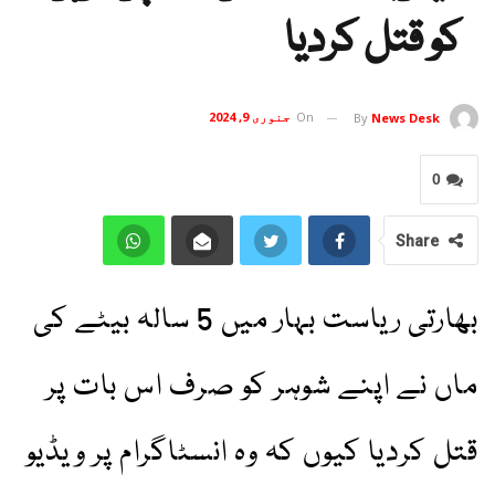
کو قتل کردیا
On
جنوری 9, 2024
By
News Desk
0
Share
بھارتی ریاست بہار میں 5 سالہ بیٹے کی
ماں نے اپنے شوہر کو صرف اس بات پر
قتل کردیا کیوں کہ وہ انسٹاگرام پر ویڈیو