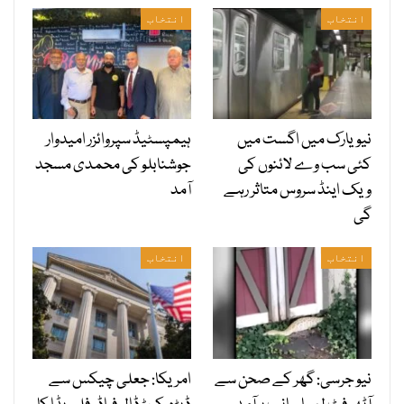
انتخاب
انتخاب
نیویارک میں اگست میں
ہیمپسٹیڈ سپروائزر امیدوار
کئی سب وے لائنوں کی
جوشنابلو کی محمدی مسجد
ویک اینڈ سروس متاثر رہے
آمد
گی
انتخاب
انتخاب
نیو جرسی: گھر کے صحن سے
امریکا: جعلی چیکس سے