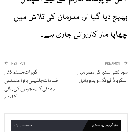
بھیج دیا گیا اور ملزمان کی تلاش میں
چھاپا مار کارروائی جاری ہے۔
NEXT POST
PREV POST
سوناکشی سنہا کی مصر میں
گجرات مسلم کش
اسکوبا ڈائیونگ،ویڈیو وائرل
فسادات:بلقیس بانو اجتماعی
زیادتی کے مجرموں کی رہائی
کالعدم
شاید آپ یہ بھی پسند کریں
مصنف سے زیادہ