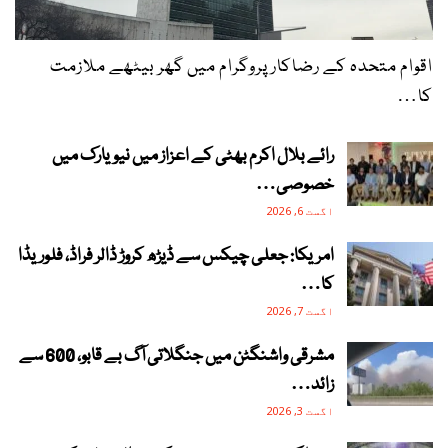
اقوام متحدہ کے رضاکار پروگرام میں گھر بیٹھے ملازمت
کا…
رائے بلال اکرم بھٹی کے اعزاز میں نیویارک میں
خصوصی…
اگست 6, 2026
امریکا: جعلی چیکس سے ڈیڑھ کروڑ ڈالر فراڈ، فلوریڈا
کا…
اگست 7, 2026
مشرقی واشنگٹن میں جنگلاتی آگ بے قابو، 600 سے
زائد…
اگست 3, 2026