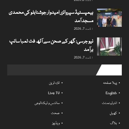
ہیمپسٹیڈ سپروائزر امیدوار جوشنابلو کی محمدی
مسجد آمد
اگست 7, 2026
نیو جرسی: گھر کے صحن سے آٹھ فٹ لمبا سانپ
برآمد
اگست 7, 2026
Useful links
پہلا صفحہ
تازہ ترین
Live TV
English
انٹرٹینمنٹ
سائنس و ٹیکنالوجی
کھیل
صحت
بلاگ
ویڈیوز