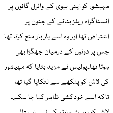
مہیشور کو اپنی بیوی کے وائرل گانوں پر
انسٹاگرام ریلز بنانے کے جنون پر
اعتراض تھا اور وہ اسے بار بار منع کرتا تھا
جس پر دونوں کے درمیان جھگڑا بھی
ہوتا تھا۔پولیس نے مزید بتایا کہ مہیشور
کی لاش کو پنکھے سے لٹکایا گیا تھا
تاکہ اسے خودکشی ظاہر کیا جا سکے۔
لاش کو پوسٹ مارٹم کے لیے اسپتال