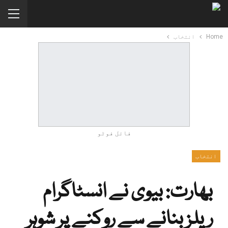
Home
انتخاب
فائل فوٹو
انتخاب
بھارت: بیوی نے انسٹاگرام
ریلز بنانے سے روکنے پر شوہر