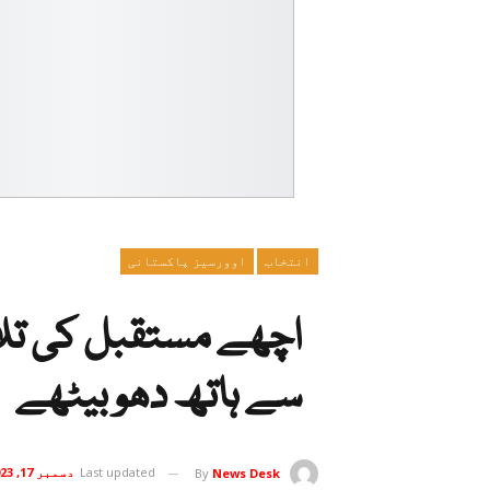
انتخاب
اوورسیز پاکستانی
اچھے مستقبل کی تلا
سے ہاتھ دھو بیٹھے
Last updated
دسمبر 17, 2023
By
News Desk