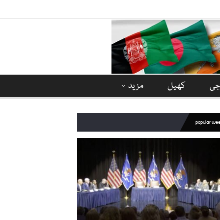
وجی
کھیل
مزید
popular we