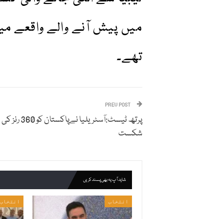
تھے۔
PREV POST
پرتھ ٹیسٹ:آسٹریلیا نےپاکستان ک
شکست
شاید آپ یہ بھی پسند کریں
انتخاب
انتخاب