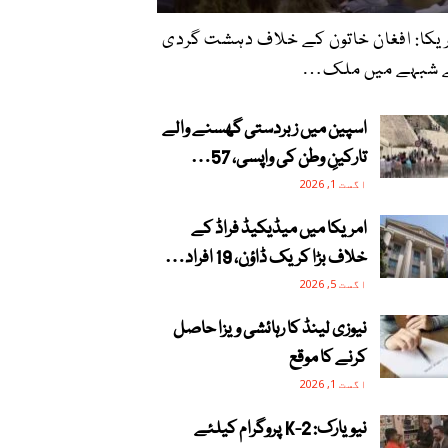
یکا: افغان خاتون کے خلاف دہشت گردی
 شبہے میں ملک…
اسپین میں زبردستی گھسنے والے
تارکینِ وطن کی واپسی، 57…
اگست 1, 2026
امریکا میں میڈیکیڈ فراڈ کے
خلاف بڑا کریک ڈاؤن، 19 افراد…
اگست 5, 2026
نیوزی لینڈ کا رہائشی ویزا حاصل
کرنے کا موقع
اگست 1, 2026
نیویارک: 2-K پروگرام کیلئے