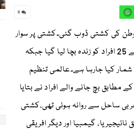
0
 وطن کی کشتی ڈوب گئی۔کشتی پر سوار
86 سے زائد مسافروں میں سے 25 افراد کو زندہ بچا لیا گیا جبکہ
یں شمار کیا جارہا ہے۔عالمی تنظیم
کے مطابق بچ جانے والے افراد نے بتایا
ربی ساحل سے روانہ ہوئی تھی،کشتی
ق نائیجیریا، گیمبیا اور دیگر افریقی