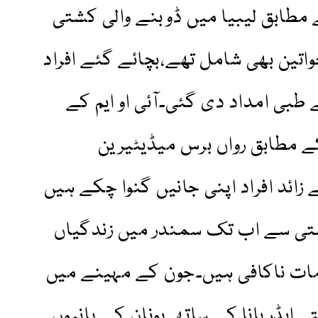
 مطابق لیبیا میں ڈوبنے والی کشتی
خواتین بھی شامل تھے،بچائے گئے افراد
طبی امداد دی گئی۔آئی او ایم کے
ے مطابق رواں برس میڈیٹیرین
رینٹ روٹ پر 2250 سے زائد افراد اپنی جانیں گنوا چکے ہیں
متی سے اب تک سمندر میں زندگیاں
مات ناکافی ہیں۔جون کے مہینے میں
ی ایڈریانا کے ساتھ یونان کے پانیوں