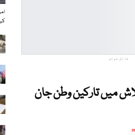
امر
کے
فائل فوٹو
ش میں تارکین وطن جان