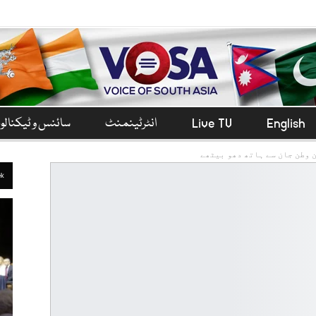
English
Live TV
انٹرٹینمنٹ
سائنس و ٹیکنال
 وطن جان سے ہاتھ دھو بیٹھے
ek