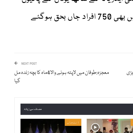
میں پیش آنے والے واقعے میں بھی 750 افراد جاں بحق ہوگئے
NEXT POST
و 360 رنز کی بڑی
معجزہ:طوفان میں لاپتہ ہونے والا4ماہ کا بچہ زندہ مل
گیا
مصنف سے زیادہ
انتخاب