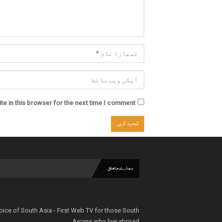
e in this browser for the next time I comment.
ہمارے متعلق
oice of South Asia - First Web TV for those South
Asians who live abroad.