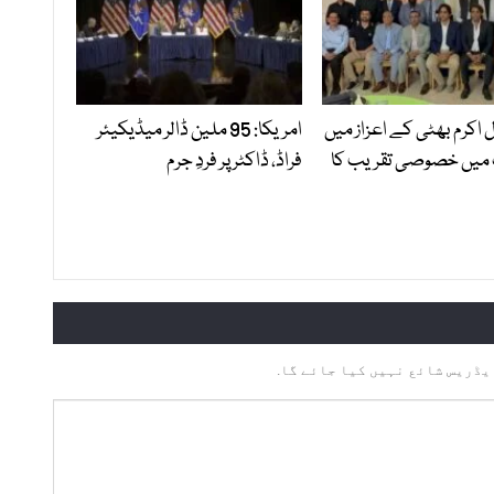
ل اکرم بھٹی کے اعزاز میں
امریکا: 95 ملین ڈالر میڈیکیئر
 میں خصوصی تقریب کا
فراڈ، ڈاکٹر پر فردِ جرم
یڈریس شائع نہیں کیا جائے گا.