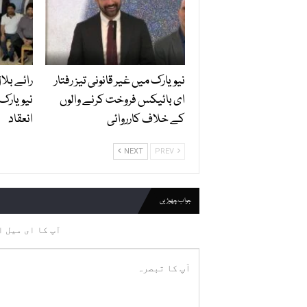
نیویارک میں غیر قانونی تیز رفتار
رائے بلا
ای بائیکس فروخت کرنے والوں
نیویارک
کے خلاف کارروائی
انعقاد
NEXT
PREV
جواب چھوڑیں
آپ کا ای میل ا