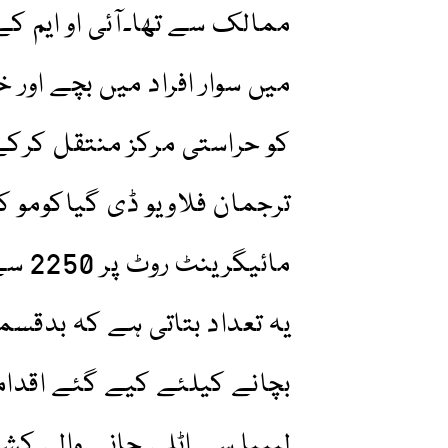
ممالک سے تھا۔آئی او ایم کے
میں سوار افراد میں بچے اور 
کو حراستی مرکز منتقل کرکے 
ترجمان فلاویو ڈی گیاکومو ک
مائیگ
یہ تعداد بتاتی ہے کہ بدقس
بچانے کیلئے کیے گئے اقدا
لیبیا سے اٹلی جانے والی کشت