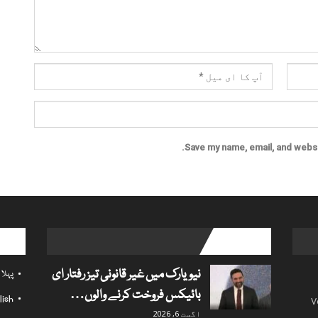
Save my name, email, and websit
l links
popular posts
نیویارک میں غیر قانونی تیز رفتار ای
پہلا
بائیکس فروخت کرنے والوں…
lish
V
اگست 6, 2026