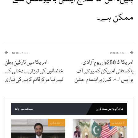
ممکن ہے۔
NEXT POST
PREV POST
امریکا کا 250واں یومِ آزادی،
امریکا میں تارکین وطن
پاکستانی امریکن کمیونٹی آف
خاندانوں کی تیز تر بے دخلی کے
یو ایس اے کے زیر اہتمام جشن
لیے نیا مرکز قائم کرنے کی تیاری
شاید آپ یہ بھی پسند کریں
مصنف سے زیادہ
انتخاب
انتخاب