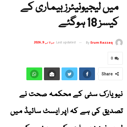
میں لیجیونیئرز بیماری کے
کیسز 18 ہوگئے
Last updated
جولائی 9, 2026
By
Erum Razzaq
0
Share
نیویارک سٹی کے محکمہ صحت نے
تصدیق کی ہے کہ اپر ایسٹ سائیڈ میں