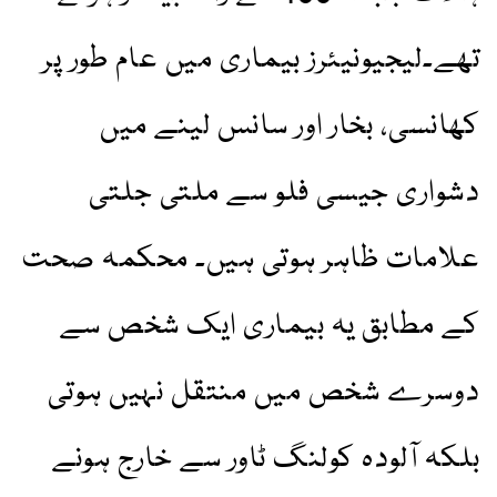
تھے۔لیجیونیئرز بیماری میں عام طور پر
کھانسی، بخار اور سانس لینے میں
دشواری جیسی فلو سے ملتی جلتی
علامات ظاہر ہوتی ہیں۔ محکمہ صحت
کے مطابق یہ بیماری ایک شخص سے
دوسرے شخص میں منتقل نہیں ہوتی
بلکہ آلودہ کولنگ ٹاور سے خارج ہونے