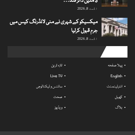
3 ملین ڈالر فنڈ…
اگست 8, 2026
میکسیکو کے شہری نے منی لانڈرنگ کیس میں
جرم قبول کرلیا
اگست 8, 2026
Useful links
پہلا صفحہ
تازہ ترین
Live TV
English
انٹرٹینمنٹ
سائنس و ٹیکنالوجی
کھیل
صحت
بلاگ
ویڈیوز