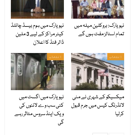
نیویارک: بروکلین میلہ میں
نیویارک میں ہوم بیسڈ چائلڈ
تمام اسٹالز مفت ہوں گے
کیئر مراکز کے لیے 3 ملین
ڈالر فنڈ کا اعلان
انتخاب
انتخاب
میکسیکو کے شہری نے منی
نیویارک میں اگست میں
لانڈرنگ کیس میں جرم قبول
کئی سب وے لائنوں کی
کرلیا
ویک اینڈ سروس متاثر رہے
گی