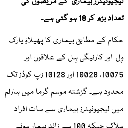
لیجیونیئرز بیماری کے مریضوں کی
تعداد بڑھ کر 18 ہو گئی ہے۔
حکام کے مطابق بیماری کا پھیلاؤ یارک
وِل اور کارنیگی ہِل کے علاقوں اور
10075، 10028 اور 10128 زپ کوڈز تک
محدود ہے۔ گزشتہ موسم گرما میں ہارلم
میں لیجیونیئرز بیماری سے سات افراد
ہلاک جبکہ 100 سے زائد بیمار ہوئے