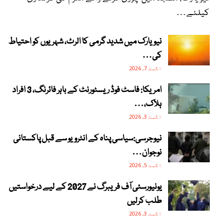
کیلئے…
نیویارک میں شدید گرمی کا الرٹ، شہریوں کو احتیاط
کی…
اگست 7, 2026
امریکا: فاسٹ فوڈ ریسٹورنٹ کے باہر فائرنگ، 3 افراد
ہلاک،…
اگست 3, 2026
نیوجرسی:سیاسی پناہ کے انٹرویو سے قبل پاکستانی
نوجوان…
اگست 5, 2026
یونیورسٹی آف فریبرگ نے 2027 کے لیے درخواستیں
طلب کرلیں
اگست 3, 2026