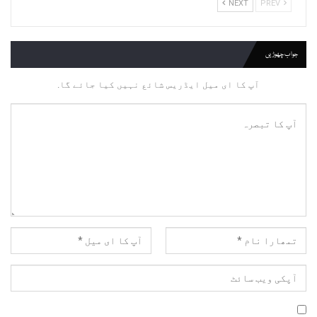
NEXT
PREV
جواب چھوڑیں
آپ کا ای میل ایڈریس شائع نہیں کیا جائے گا.