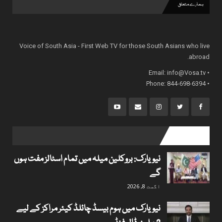
ہمارے متعلق
Voice of South Asia - First Web TV for those South Asians who live
abroad.
info@Vosa.tv
• Email:
• Phone: 844-698-6394
popular posts
نیویارک: بروکلین میلہ میں تمام اسٹالز مفت ہوں
گے
اگست 8, 2026
نیویارک میں ہوم بیسڈ چائلڈ کیئر مراکز کے لیے