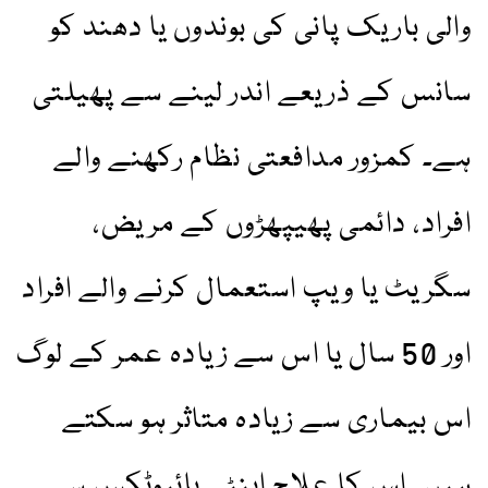
والی باریک پانی کی بوندوں یا دھند کو
سانس کے ذریعے اندر لینے سے پھیلتی
ہے۔ کمزور مدافعتی نظام رکھنے والے
افراد، دائمی پھیپھڑوں کے مریض،
سگریٹ یا ویپ استعمال کرنے والے افراد
اور 50 سال یا اس سے زیادہ عمر کے لوگ
اس بیماری سے زیادہ متاثر ہو سکتے
ہیں۔ اس کا علاج اینٹی بائیوٹکس سے