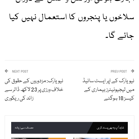
سلاخوں یا پنجروں کا استعمال نہیں کیا
جائے گا۔
NEXT POST
PREV POST
نیویارک کے اپر ایسٹ سائیڈ
نیویارک: مزدوروں کے حقوق کی
میں لیجیونیئرز بیماری کے
خلاف ورزی پر 23 لاکھ ڈالر سے
کیسز 18 ہوگئے
زائد کی ریکوری
شاید آپ یہ بھی پسند کریں
مصنف سے زیادہ