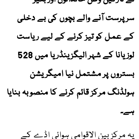
سرپرست آنے والے بچوں کی بے دخلی
کے عمل کو تیز کرنے کے لیے ریاست
لوزیانا کے شہر الیگزینڈریا میں 528
بستروں پر مشتمل نیا امیگریشن
ہولڈنگ مرکز قائم کرنے کا منصوبہ بنایا
ہے۔
یہ مرکز بین الاقوامی ہوائی اڈے کے