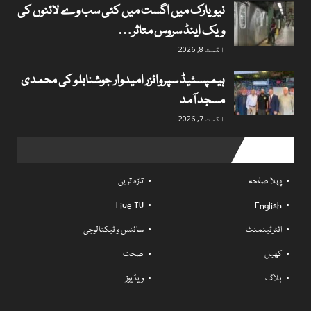
نیویارک میں اگست میں کئی سب وے لائنوں کی
ویک اینڈ سروس متاثر…
اگست 8, 2026
ہیمپسٹیڈ سپروائزر امیدوار جوشنابلو کی محمدی
مسجد آمد
اگست 7, 2026
Useful links
پہلا صفحہ
تازہ ترین
Live TV
English
انٹرٹینمنٹ
سائنس و ٹیکنالوجی
کھیل
صحت
بلاگ
ویڈیوز