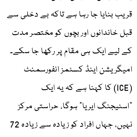
قریب بنایا جا رہا ہے تاکہ بے دخلی سے
قبل خاندانوں اور بچوں کو مختصر مدت
کے لیے ایک ہی مقام پر رکھا جا سکے۔
امیگریشن اینڈ کسٹمز انفورسمنٹ
(ICE) کا کہنا ہے کہ یہ ایک
"اسٹیجنگ ایریا” ہوگا، حراستی مرکز
نہیں، جہاں افراد کو زیادہ سے زیادہ 72