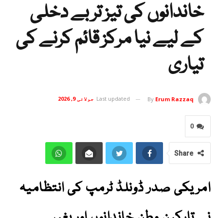
خاندانوں کی تیز تر بے دخلی
کے لیے نیا مرکز قائم کرنے کی
تیاری
Last updated
جولائی 9, 2026
By
Erum Razzaq
0
Share
امریکی صدر ڈونلڈ ٹرمپ کی انتظامیہ
نے تارکین وطن خاندانوں اور بغیر