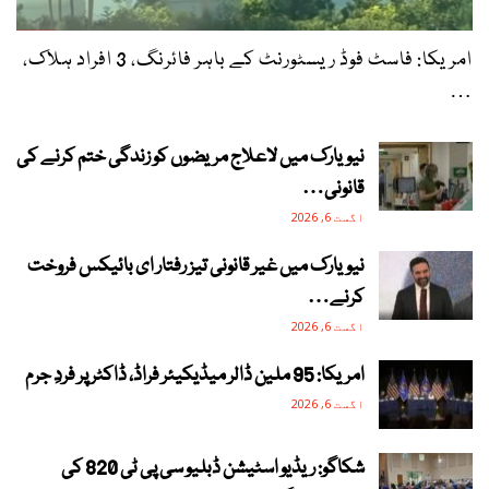
امریکا: فاسٹ فوڈ ریسٹورنٹ کے باہر فائرنگ، 3 افراد ہلاک،
…
نیویارک میں لاعلاج مریضوں کو زندگی ختم کرنے کی
قانونی…
اگست 6, 2026
نیویارک میں غیر قانونی تیز رفتار ای بائیکس فروخت
کرنے…
اگست 6, 2026
امریکا: 95 ملین ڈالر میڈیکیئر فراڈ، ڈاکٹر پر فردِ جرم
اگست 6, 2026
شکاگو: ریڈیو اسٹیشن ڈبلیو سی پی ٹی 820 کی