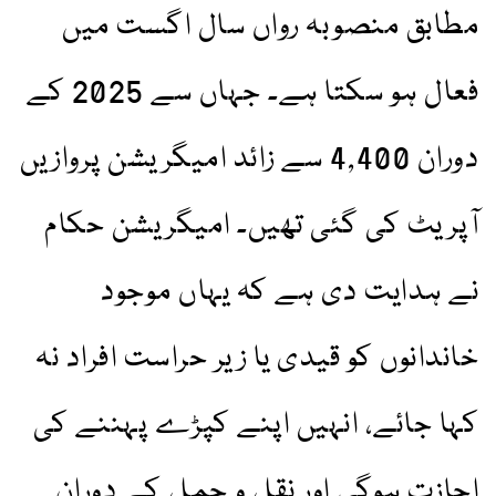
مطابق منصوبہ رواں سال اگست میں
فعال ہو سکتا ہے۔ جہاں سے 2025 کے
دوران 4,400 سے زائد امیگریشن پروازیں
آپریٹ کی گئی تھیں۔ امیگریشن حکام
نے ہدایت دی ہے کہ یہاں موجود
خاندانوں کو قیدی یا زیر حراست افراد نہ
کہا جائے، انہیں اپنے کپڑے پہننے کی
اجازت ہوگی اور نقل و حمل کے دوران