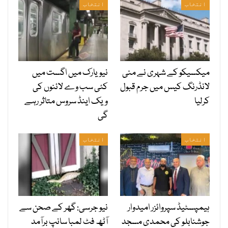
انتخاب
انتخاب
میکسیکو کے شہری نے منی
نیویارک میں اگست میں
لانڈرنگ کیس میں جرم قبول
کئی سب وے لائنوں کی
کرلیا
ویک اینڈ سروس متاثر رہے
گی
انتخاب
انتخاب
ہیمپسٹیڈ سپروائزر امیدوار
نیو جرسی: گھر کے صحن سے
جوشنابلو کی محمدی مسجد
آٹھ فٹ لمبا سانپ برآمد