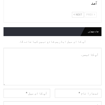
آمد
NEXT
PREV
جواب چھوڑیں
آپ کا ای میل ایڈریس شائع نہیں کیا جائے گا.