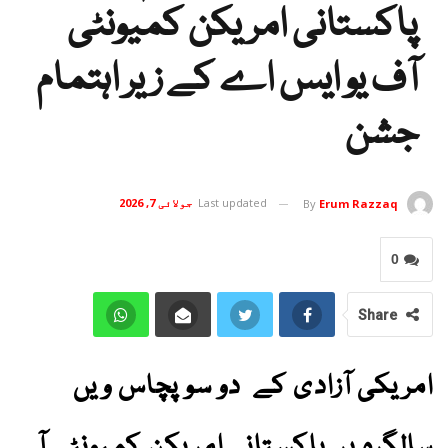
پاکستانی امریکن کمیونٹی
آف یو ایس اے کے زیر اہتمام
جشن
Last updated
جولائی 7, 2026
By
Erum Razzaq
0
Share
امریکی آزادی کے دو سو پچاس ویں
سالگرہ پر پاکستانی امریکن کمیونٹی آ