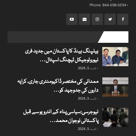
• Phone: 844-698-6394
popular posts
ہیلپنگ ہینڈ کا پاکستان میں جدید فری
نیورولوجیکل ٹیچنگ اسپتال…
اگست 5, 2026
ممدانی کی مختصر ڈاکیومنٹری جاری، کرایہ
داروں کی جدوجہد کو…
اگست 5, 2026
نیوجرسی:سیاسی پناہ کے انٹرویو سے قبل
پاکستانی نوجوان محمد…
اگست 5, 2026