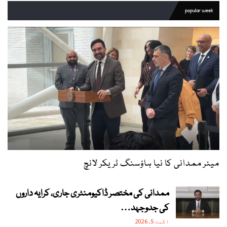
popular week
میئر ممدانی کا نیا ہاؤسنگ ٹریکر لانچ
ممدانی کی مختصر ڈاکیومنٹری جاری، کرایہ داروں
کی جدوجہد…
اگست 5, 2026