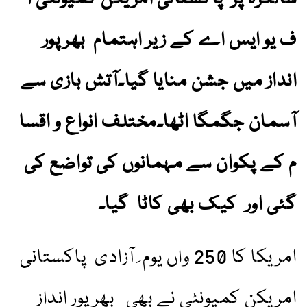
ف یو ایس اے کے زیر اہتمام بھرپور
انداز میں جشن منایا گیا۔آتش بازی سے
آسمان جگمگا اٹھا۔مختلف انواع و اقسا
م کے پکوان سے مہمانوں کی تواضع کی
گئی اور کیک بھی کاٹا گیا۔
امریکا کا 250 واں یوم ِ آزادی پاکستانی
امریکن کمیونٹی نے بھی بھرپور انداز