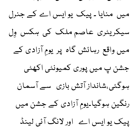
میں منایا ۔ پیک یو ایس اے کے جنرل
سیکریٹری عاصم ملک کی ہکس وِل
میں واقع رہائش گاہ پر یومِ آزادی کے
جشن پ میں پوری کمیونٹی اکھٹی
ہوگئی،شانداز آتش بازی سے آسمان
رنگین ہوگیا۔یومِ آزادی کے جشن میں
پیک یو ایس اے اور لانگ آئی لینڈ