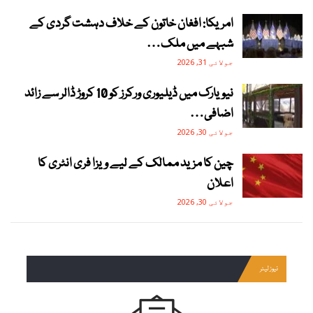
امریکا: افغان خاتون کے خلاف دہشت گردی کے
شبہے میں ملک…
جولائی 31, 2026
نیویارک میں ڈیلیوری ورکرز کو 10 کروڑ ڈالر سے زائد
اضافی…
جولائی 30, 2026
چین کا مزید ممالک کے لیے ویزا فری انٹری کا
اعلان
جولائی 30, 2026
نیوز لیٹر