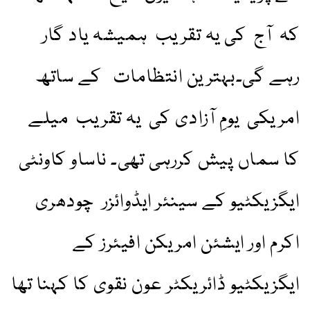
کہ آج کی یہ تقریب ہمیشہ یاد گار
رہے گی۔بہترین انتظامات کے ساتھ
امریکی یومِ آزادی کی یہ تقریب میلے
کا سماں پیش کررہی تھی۔ ناساو کاونٹی
ایگزیکٹیو کے سینئر ایڈوائزر چودھری
اکرم اور ایشئن امریکن افیئرز کے
ایگزیکٹیو ڈائریکٹر عون نقوی کا کہنا تھا