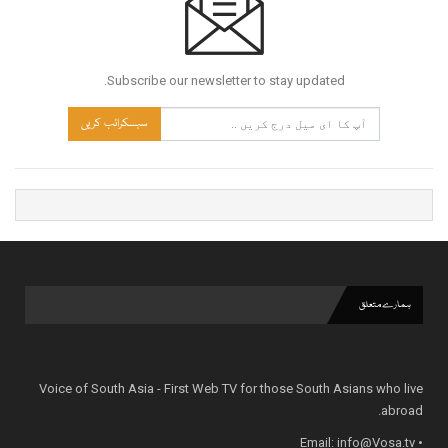
Subscribe our newsletter to stay updated.
سبسکرائب کریں
ہمارے متعلق
Voice of South Asia - First Web TV for those South Asians who live
abroad.
info@Vosa.tv
• Email: