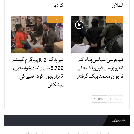
اعلان
کر دیا
اہم خبر
انتخاب
نیوجرسی:سیاسی پناہ کے
نیویارک: 2-K پروگرام کیلئے
انٹرویو سے قبل پاکستانی
5,700 سے زائد درخواستیں،
نوجوان محمد بیگ گرفتار
2 ہزار بچوں کو داخلے کی
پیشکش
NEXT
PREV
جواب چھوڑیں
آپ کا ای میل ایڈریس شائع نہیں کیا جائے گا.