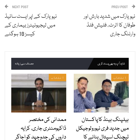
NEXT POST
PREV POST
نیویارک میں شدید بارش اور
نیویارک کے اپر ایسٹ سائیڈ
طوفان کا الرٹ، فلیش فلڈ
میں لیجیونیئرز بیماری کے
وارننگ جاری
کیسز 18 ہوگئے
شاید آپ یہ بھی پسند کریں
مصنف سے زیادہ
انتخاب
انتخاب
ہیلپنگ ہینڈ کا پاکستان
ممدانی کی مختصر
میں جدید فری نیورولوجیکل
ڈاکیومنٹری جاری، کرایہ
ٹیچنگ اسپتال بنانے کا
داروں کی جدوجہد کو اجاگر