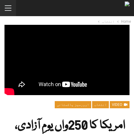
Home
انتخاب
VIDEO
انتخاب
اوورسیز پاکستانی
امریکا کا 250واں یومِ آزادی،