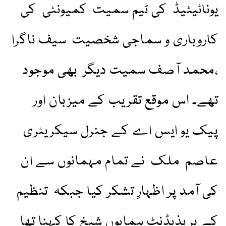
یونائیٹیڈ کی ٹیم سمیت کمیونٹی کی
کاروباری و سماجی شخصیت سیف ناگرا
،محمد آصف سمیت دیگر بھی موجود
تھے۔ اس موقع تقریب کے میزبان اور
پیک یو ایس اے کے جنرل سیکریٹری
عاصم ملک نے تمام مہمانوں سے ان
کی آمد پر اظہارِ تشکر کیا جبکہ تنظیم
کے پریذیڈنٹ ہمایوں شیخ کا کہنا تھا