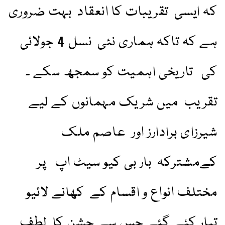
کہ ایسی تقریبات کا انعقاد بہت ضروری
ہے کہ تاکہ ہماری نئی نسل 4 جولائی
کی تاریخی اہمیت کو سمجھ سکے ۔
تقریب میں شریک مہمانوں کے لیے
شیرزای برادارز اور عاصم ملک
کےمشترکہ بار بی کیو سیٹ اپ پر
مختلف انواع و اقسام کے کھانے لائیو
تیار کئے گئے جس سے جشن کا لطف