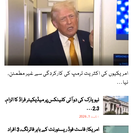
امریکیوں کی اکثریت ٹرمپ کی کارکردگی سے غیر مطمئن،
نیا…
نیویارک کی دو آئی کلینکس پر میڈیکیئر فراڈ کا الزام،
2.3…
اگست 1, 2026
امریکا: فاسٹ فوڈ ریسٹورنٹ کے باہر فائرنگ، 3 افراد