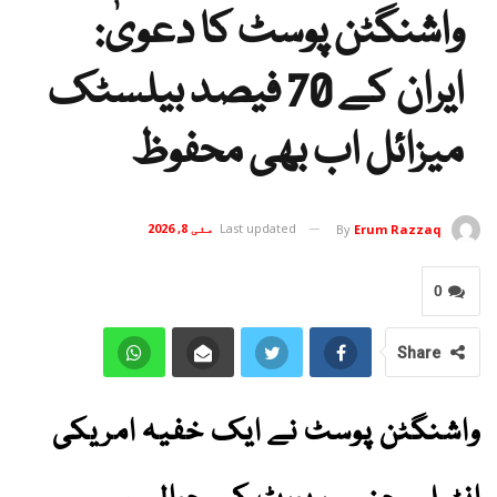
واشنگٹن پوسٹ کا دعویٰ:
ایران کے 70 فیصد بیلسٹک
میزائل اب بھی محفوظ
Last updated
مئی 8, 2026
By
Erum Razzaq
0
Share
واشنگٹن پوسٹ نے ایک خفیہ امریکی