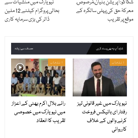
شکاگو: آپریشن بُنْيَانٌ مَّرْصُوْصٌ
نیو یارک میں منشیات سے
معرکۂ حق کی پہلی سالگرہ کے
بحالی پروگرام کیلئے 12 ملین
موقع پر تقریب
ڈالر کی بڑی سرمایہ کاری
شاید آپ یہ بھی پسند کریں
مصنف سے زیادہ
انتخاب
انتخاب
نیویارک میں غیر قانونی تیز
رائے بلال اکرم بھٹی کے اعزاز
رفتار ای بائیکس فروخت
میں نیویارک میں خصوصی
کرنے والوں کے خلاف
تقریب کا انعقاد
کارروائی