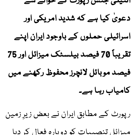
انٹیلی جنس رپورٹ کے حوالے سے
دعویٰ کیا ہے کہ شدید امریکی اور
اسرائیلی حملوں کے باوجود ایران اپنے
تقریباً 70 فیصد بیلسٹک میزائل اور 75
فیصد موبائل لانچرز محفوظ رکھنے میں
کامیاب رہا ہے۔
رپورٹ کے مطابق ایران نے بعض زیرِ زمین
میزائل تنصیبات کو دوبارہ فعال کر دیا