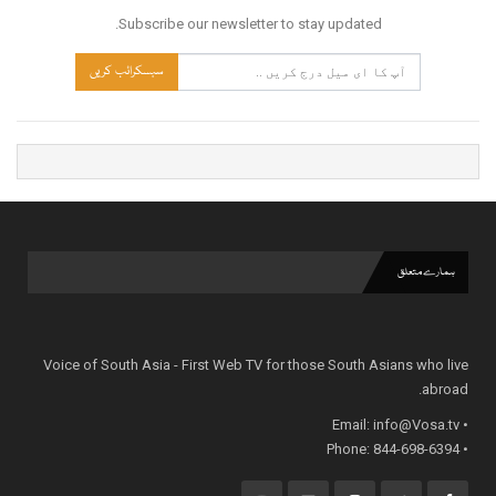
Subscribe our newsletter to stay updated.
سبسکرائب کریں
ہمارے متعلق
Voice of South Asia - First Web TV for those South Asians who live
abroad.
info@Vosa.tv
• Email:
• Phone: 844-698-6394