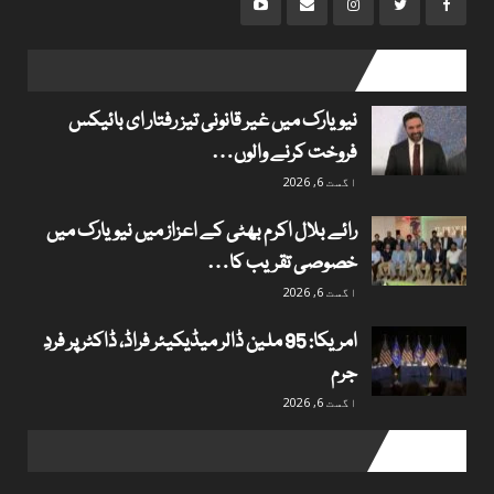
popular posts
نیویارک میں غیر قانونی تیز رفتار ای بائیکس
فروخت کرنے والوں…
اگست 6, 2026
رائے بلال اکرم بھٹی کے اعزاز میں نیویارک میں
خصوصی تقریب کا…
اگست 6, 2026
امریکا: 95 ملین ڈالر میڈیکیئر فراڈ، ڈاکٹر پر فردِ
جرم
اگست 6, 2026
Useful links