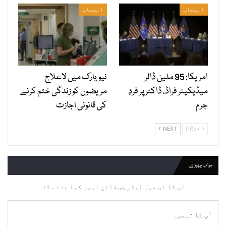
انتخاب
انتخاب
امریکا: 95 ملین ڈالر
نیویارک میں لاعلاج
میڈیکیئر فراڈ، ڈاکٹر پر فردِ
مریضوں کو زندگی ختم کرنے
جرم
کی قانونی اجازت
NEXT
PREV
جواب چھوڑیں
آپ کا ای میل ایڈریس شائع نہیں کیا جائے گا.