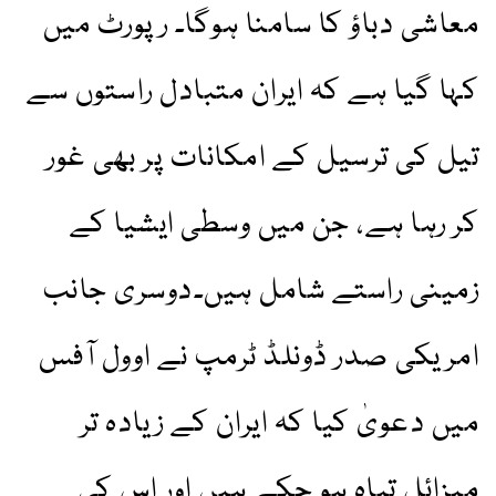
معاشی دباؤ کا سامنا ہوگا۔ رپورٹ میں
کہا گیا ہے کہ ایران متبادل راستوں سے
تیل کی ترسیل کے امکانات پر بھی غور
کر رہا ہے، جن میں وسطی ایشیا کے
زمینی راستے شامل ہیں۔دوسری جانب
امریکی صدر ڈونلڈ ٹرمپ نے اوول آفس
میں دعویٰ کیا کہ ایران کے زیادہ تر
میزائل تباہ ہو چکے ہیں اور اس کی