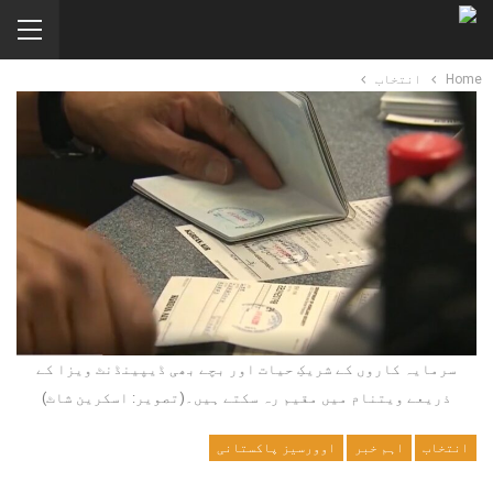
Home
انتخاب
سرمایہ کاروں کے شریکِ حیات اور بچے بھی ڈیپینڈنٹ ویزا کے
ذریعے ویتنام میں مقیم رہ سکتے ہیں۔(تصویر: اسکرین شاٹ)
انتخاب
اہم خبر
اوورسیز پاکستانی