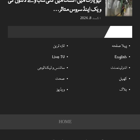
نیویارک میں اگست میں کئی سب وے لائنوں کی
ویک اینڈ سروس متاثر…
اگست 8, 2026
Useful links
پہلا صفحہ
تازہ ترین
Live TV
English
انٹرٹینمنٹ
سائنس و ٹیکنالوجی
کھیل
صحت
بلاگ
ویڈیوز
HOME