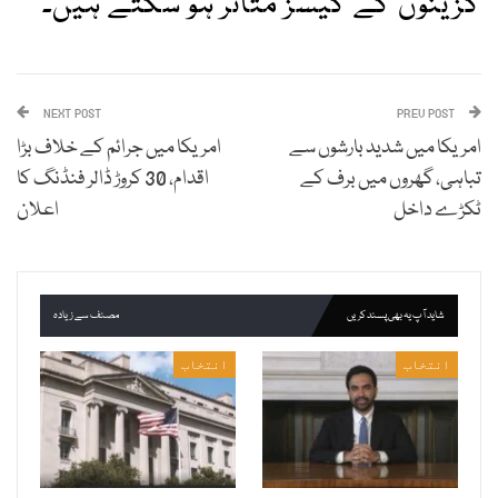
گزینوں کے کیسز متاثر ہو سکتے ہیں۔
NEXT POST
PREV POST
امریکا میں شدید بارشوں سے
امریکا میں جرائم کے خلاف بڑا
تباہی، گھروں میں برف کے
اقدام، 30 کروڑ ڈالر فنڈنگ کا
ٹکڑے داخل
اعلان
شاید آپ یہ بھی پسند کریں
مصنف سے زیادہ
انتخاب
انتخاب