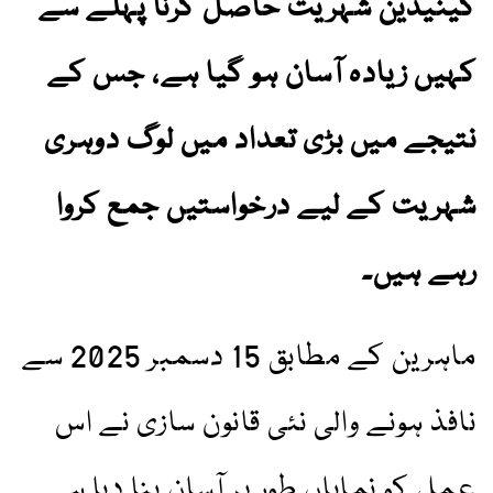
کینیڈین شہریت حاصل کرنا پہلے سے
کہیں زیادہ آسان ہو گیا ہے، جس کے
نتیجے میں بڑی تعداد میں لوگ دوہری
شہریت کے لیے درخواستیں جمع کروا
رہے ہیں۔
ماہرین کے مطابق 15 دسمبر 2025 سے
نافذ ہونے والی نئی قانون سازی نے اس
عمل کو نمایاں طور پر آسان بنا دیا ہے۔