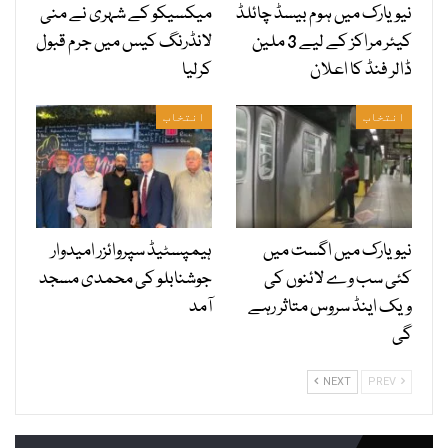
نیویارک میں ہوم بیسڈ چائلڈ
میکسیکو کے شہری نے منی
کیئر مراکز کے لیے 3 ملین
لانڈرنگ کیس میں جرم قبول
ڈالر فنڈ کا اعلان
کرلیا
انتخاب
انتخاب
نیویارک میں اگست میں
ہیمپسٹیڈ سپروائزر امیدوار
کئی سب وے لائنوں کی
جوشنابلو کی محمدی مسجد
ویک اینڈ سروس متاثر رہے
آمد
گی
NEXT
PREV