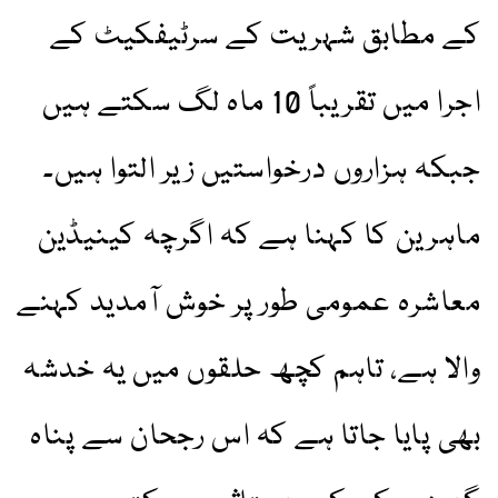
کے مطابق شہریت کے سرٹیفکیٹ کے
اجرا میں تقریباً 10 ماہ لگ سکتے ہیں
جبکہ ہزاروں درخواستیں زیر التوا ہیں۔
ماہرین کا کہنا ہے کہ اگرچہ کینیڈین
معاشرہ عمومی طور پر خوش آمدید کہنے
والا ہے، تاہم کچھ حلقوں میں یہ خدشہ
بھی پایا جاتا ہے کہ اس رجحان سے پناہ