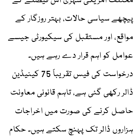
مختلف امریکی شہری اس فیصلے کے
پیچھے سیاسی حالات، بہتر روزگار کے
مواقع، اور مستقبل کی سیکیورٹی جیسے
عوامل کو اہم قرار دے رہے ہیں۔
درخواست کی فیس تقریباً 75 کینیڈین
ڈالر رکھی گئی ہے، تاہم قانونی معاونت
حاصل کرنے کی صورت میں اخراجات
ہزاروں ڈالر تک پہنچ سکتے ہیں۔ حکام