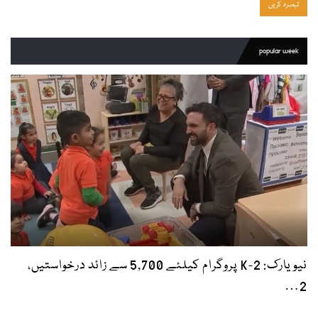
popular week
نیویارک: 2-K پروگرام کیلئے 5,700 سے زائد درخواستیں،
2…