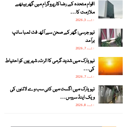
اقوام متحدہ کے رضاکار پروگرام میں گھر بیٹھے
ملازمت کا…
اگست 3, 2026
نیو جرسی: گھر کے صحن سے آٹھ فٹ لمبا سانپ
برآمد
اگست 7, 2026
نیویارک میں شدید گرمی کا الرٹ، شہریوں کو احتیاط
کی…
اگست 7, 2026
نیویارک میں اگست میں کئی سب وے لائنوں کی
ویک اینڈ سروس…
اگست 8, 2026