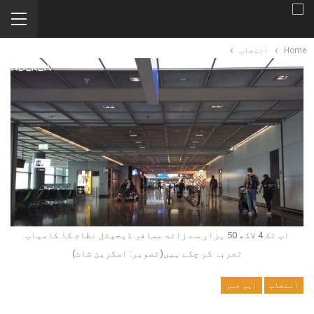
Home
انتخاب
اب تک 4 لاکھ 50 ہزار سے زائد مسافر ڈیجیٹل نظام کا کامیاب
تجربہ کر چکے ہیں(تصویر: اسکرین شاٹ)
انتخاب
اہم خبر