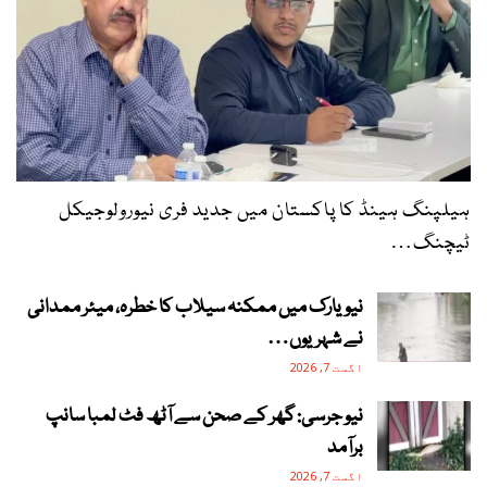
ہیلپنگ ہینڈ کا پاکستان میں جدید فری نیورولوجیکل
ٹیچنگ…
نیویارک میں ممکنہ سیلاب کا خطرہ، میئر ممدانی
نے شہریوں…
اگست 7, 2026
نیو جرسی: گھر کے صحن سے آٹھ فٹ لمبا سانپ
برآمد
اگست 7, 2026