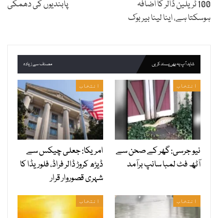
100 ٹریلین ڈالر کا اضافہ
پابندیوں کی دھمکی
ہوسکتا ہے، اینا لینا بیربوک
شاید آپ یہ بھی پسند کریں
مصنف سے زیادہ
انتخاب
انتخاب
نیو جرسی: گھر کے صحن سے
امریکا: جعلی چیکس سے
آٹھ فٹ لمبا سانپ برآمد
ڈیڑھ کروڑ ڈالر فراڈ، فلوریڈا کا
شہری قصوروار قرار
انتخاب
انتخاب