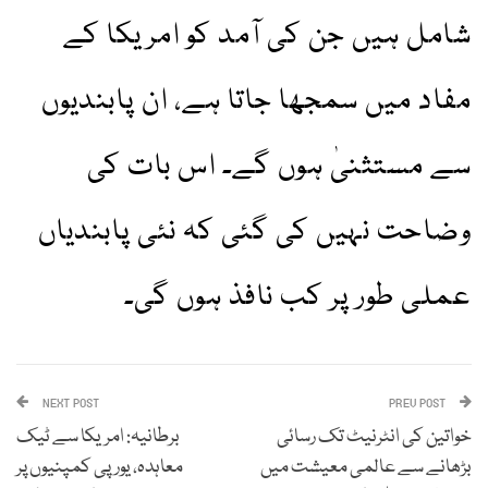
شامل ہیں جن کی آمد کو امریکا کے
مفاد میں سمجھا جاتا ہے، ان پابندیوں
سے مستثنیٰ ہوں گے۔ اس بات کی
وضاحت نہیں کی گئی کہ نئی پابندیاں
عملی طور پر کب نافذ ہوں گی۔
NEXT POST
PREV POST
خواتین کی انٹرنیٹ تک رسائی
برطانیہ: امریکا سے ٹیک
بڑھانے سے عالمی معیشت میں
معاہدہ، یورپی کمپنیوں پر