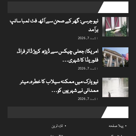
popular posts
نیو جرسی: گھر کے صحن سے آٹھ فٹ لمبا سانپ
برآمد
اگست 7, 2026
امریکا: جعلی چیکس سے ڈیڑھ کروڑ ڈالر فراڈ،
فلوریڈا کا شہری…
اگست 7, 2026
نیویارک میں ممکنہ سیلاب کا خطرہ، میئر
ممدانی نے شہریوں کو…
اگست 7, 2026
Useful links
پہلا صفحہ
تازہ ترین