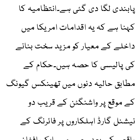
پابندی لگا دی گئی ہے۔انتظامیہ کا
کہنا ہے کہ یہ اقدامات امریکا میں
داخلے کے معیار کو مزید سخت بنانے
کی پالیسی کا حصہ ہیں۔حکام کے
مطابق حالیہ دنوں میں تھینکس گیونگ
کے موقع پر واشنگٹن کے قریب دو
نیشنل گارڈ اہلکاروں پر فائرنگ کے