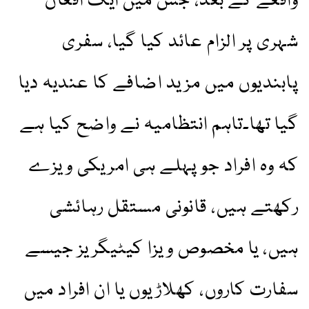
واقعے کے بعد، جس میں ایک افغان
شہری پر الزام عائد کیا گیا، سفری
پابندیوں میں مزید اضافے کا عندیہ دیا
گیا تھا۔تاہم انتظامیہ نے واضح کیا ہے
کہ وہ افراد جو پہلے ہی امریکی ویزے
رکھتے ہیں، قانونی مستقل رہائشی
ہیں، یا مخصوص ویزا کیٹیگریز جیسے
سفارت کاروں، کھلاڑیوں یا ان افراد میں