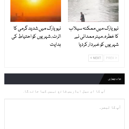
نیویارک میں ممکنہ سیلاب
نیویارک میں شدید گرمی کا
کا خطرہ، میئر ممدانی نے
الرٹ، شہریوں کو احتیاط کی
شہریوں کو خبردار کردیا
ہدایت
NEXT
PREV
جواب چھوڑیں
آپ کا ای میل ایڈریس شائع نہیں کیا جائے گا.