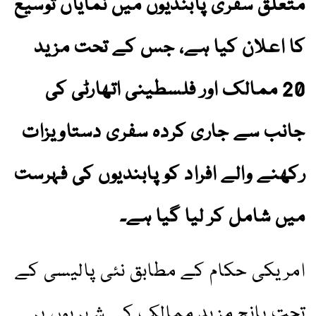
متعلق سفری پابندیوں میں نمایاں توسیع
کا اعلان کیا ہے، جس کے تحت مزید
20 ممالک اور فلسطینی اتھارٹی کی
جانب سے جاری کردہ سفری دستاویزات
رکھنے والے افراد کو پابندیوں کی فہرست
میں شامل کر لیا گیا ہے۔
امریکی حکام کے مطابق نئی پالیسی کے
تحت پانچ مزید ممالک کے شہریوں پر