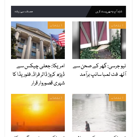
شاید آپ یہ بھی پسند کریں
مصنف سے زیادہ
انتخاب
انتخاب
نیو جرسی: گھر کے صحن سے
امریکا: جعلی چیکس سے
آٹھ فٹ لمبا سانپ برآمد
ڈیڑھ کروڑ ڈالر فراڈ، فلوریڈا کا
شہری قصوروار قرار
انتخاب
انتخاب