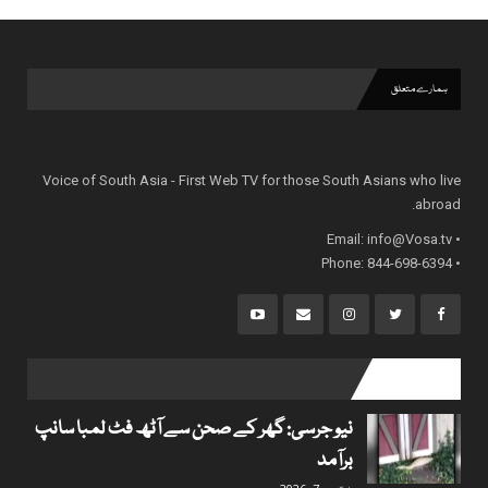
ہمارے متعلق
Voice of South Asia - First Web TV for those South Asians who live
abroad.
info@Vosa.tv
• Email:
• Phone: 844-698-6394
popular posts
نیو جرسی: گھر کے صحن سے آٹھ فٹ لمبا سانپ
برآمد