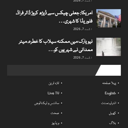
اگست 7, 2026
امریکا: جعلی چیکس سے ڈیڑھ کروڑ ڈالر فراڈ،
فلوریڈا کا شہری…
اگست 7, 2026
نیویارک میں ممکنہ سیلاب کا خطرہ، میئر
ممدانی نے شہریوں کو…
اگست 7, 2026
Useful links
پہلا صفحہ
تازہ ترین
Live TV
English
انٹرٹینمنٹ
سائنس و ٹیکنالوجی
کھیل
صحت
بلاگ
ویڈیوز