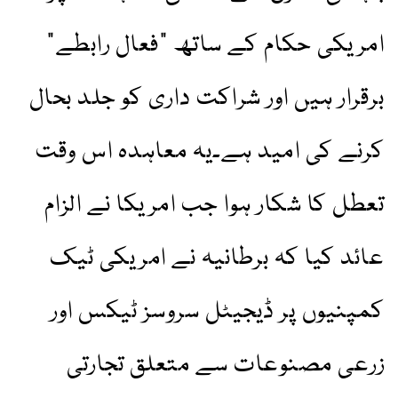
امریکی حکام کے ساتھ “فعال رابطے”
برقرار ہیں اور شراکت داری کو جلد بحال
کرنے کی امید ہے۔یہ معاہدہ اس وقت
تعطل کا شکار ہوا جب امریکا نے الزام
عائد کیا کہ برطانیہ نے امریکی ٹیک
کمپنیوں پر ڈیجیٹل سروسز ٹیکس اور
زرعی مصنوعات سے متعلق تجارتی