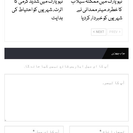
نیویارک میں ممکنہ سیلاب
نیویارک میں شدید گرمی کا
کا خطرہ، میئر ممدانی نے
الرٹ، شہریوں کو احتیاط کی
شہریوں کو خبردار کردیا
ہدایت
NEXT
PREV
جواب چھوڑیں
آپ کا ای میل ایڈریس شائع نہیں کیا جائے گا.