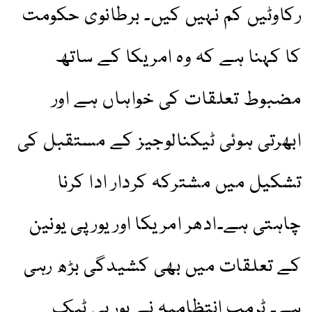
رکاوٹیں کم نہیں کیں۔ برطانوی حکومت
کا کہنا ہے کہ وہ امریکا کے ساتھ
مضبوط تعلقات کی خواہاں ہے اور
ابھرتی ہوئی ٹیکنالوجیز کے مستقبل کی
تشکیل میں مشترکہ کردار ادا کرنا
چاہتی ہے۔ادھر امریکا اور یورپی یونین
کے تعلقات میں بھی کشیدگی بڑھ رہی
ہے۔ ٹرمپ انتظامیہ نے یورپی ٹیک