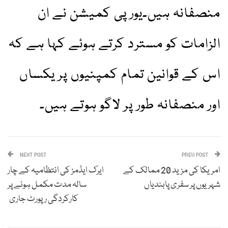
منصفانہ ہیں۔یورپی کمیشن نے ان
الزامات کو مسترد کرتے ہوئے کہا ہے کہ
اس کے قوانین تمام کمپنیوں پر یکساں
اور منصفانہ طور پر لاگو ہوتے ہیں۔
NEXT POST
PREV POST
امریکا کی مزید 20 ممالک کے
ایرک ایڈمز کی انتظامیہ کے چار
شہریوں پر سفری پابندیاں
سالہ مدت مکمل ہونے پر
کارکردگی رپورٹ جاری