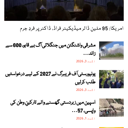
امریکا: 95 ملین ڈالر میڈیکیئر فراڈ، ڈاکٹر پر فردِ جرم
مشرقی واشنگٹن میں جنگلاتی آگ بے قابو، 600 سے
زائد…
اگست 3, 2026
یونیورسٹی آف فریبرگ نے 2027 کے لیے درخواستیں
طلب کرلیں
اگست 3, 2026
اسپین میں زبردستی گھسنے والے تارکینِ وطن کی
واپسی، 57…
اگست 1, 2026