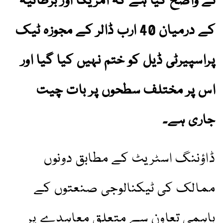
نے واضح کیا ہے کہ امریکا اور برطانیہ
کے درمیان 40 ارب ڈالر کے مجوزہ ٹیک
پراسپیرٹی ڈیل کو ختم نہیں کیا گیا اور
اس پر مختلف سطحوں پر بات چیت
جاری ہے۔
ڈاؤننگ اسٹریٹ کے مطابق دونوں
ممالک کی ٹیکنالوجی صنعتوں کے
باہمی تعاون سے متعلق معاہدے پر