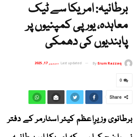
برطانیہ: امریکا سے ٹیک
معاہدہ، یورپی کمپنیوں پر
پابندیوں کی دھمکی
Last updated
دسمبر 17, 2025
By
Erum Razzaq
0
Share
برطانوی وزیرِاعظم کیئر اسٹارمر کے دفتر