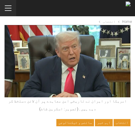
Home
انتخاب
امریکا اور ایران نے تاریخی امن معاہدے پر آن لائن دستخط کر
دیے ہیں۔(تصویر: اسکرین شاٹ)
انتخاب
اہم خبر
سائنس و ٹیکنالوجی