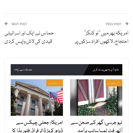
NEXT POST
PREV POST
امریکہ بھر میں ’’نو کنگز‘‘
حماس نے ایک اور اسرائیلی
احتجاج، لاکھوں افراد سڑکوں پر
قیدی کی لاش واپس کردی
شاید آپ یہ بھی پسند کریں
مصنف سے زیادہ
انتخاب
انتخاب
نیو جرسی: گھر کے صحن سے
امریکا: جعلی چیکس سے
آٹھ فٹ لمبا سانپ برآمد
ڈیڑھ کروڑ ڈالر فراڈ، فلوریڈا کا