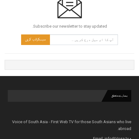
Subscribe our newsletter to stay updated.
سبسکرائب کریں
ہمارے متعلق
Voice of South Asia - First Web TV for those South Asians who live
abroad.
info@Vosa.tv
• Email: