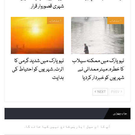
شہری قصوروار قرار
انتخاب
انتخاب
نیویارک میں ممکنہ سیلاب
نیویارک میں شدید گرمی کا
کا خطرہ، میئر ممدانی نے
الرٹ، شہریوں کو احتیاط کی
شہریوں کو خبردار کردیا
ہدایت
NEXT
PREV
جواب چھوڑیں
آپ کا ای میل ایڈریس شائع نہیں کیا جائے گا.