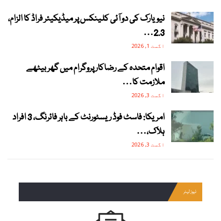
نیویارک کی دو آئی کلینکس پر میڈیکیئر فراڈ کا الزام،
2.3…
اگست 1, 2026
اقوام متحدہ کے رضاکار پروگرام میں گھر بیٹھے
ملازمت کا…
اگست 3, 2026
امریکا: فاسٹ فوڈ ریسٹورنٹ کے باہر فائرنگ، 3 افراد
ہلاک،…
اگست 3, 2026
نیوز لیٹر