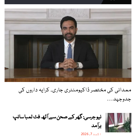
ممدانی کی مختصر ڈاکیومنٹری جاری، کرایہ داروں کی
جدوجہد…
نیو جرسی: گھر کے صحن سے آٹھ فٹ لمبا سانپ
برآمد
اگست 7, 2026