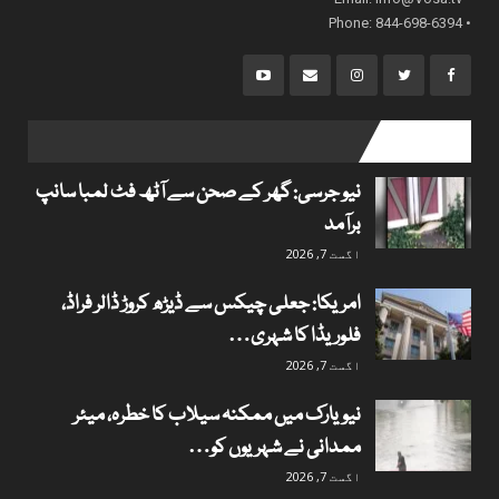
• Phone: 844-698-6394
popular posts
نیو جرسی: گھر کے صحن سے آٹھ فٹ لمبا سانپ
برآمد
اگست 7, 2026
امریکا: جعلی چیکس سے ڈیڑھ کروڑ ڈالر فراڈ،
فلوریڈا کا شہری…
اگست 7, 2026
نیویارک میں ممکنہ سیلاب کا خطرہ، میئر
ممدانی نے شہریوں کو…
اگست 7, 2026