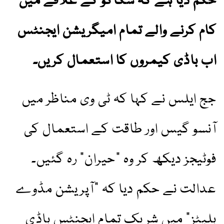
حکم دیا ہے کہ شکاگو کے علاقے میں
کام کرنے والے تمام امیگریشن ایجنٹس
اب باڈی کیمروں کا استعمال کریں۔
جج ایلس نے کہا کہ ٹی وی مناظر میں
آنسو گیس اور طاقت کے استعمال کی
فوٹیجز دیکھ کر وہ "حیران” رہ گئیں۔
عدالت نے حکم دیا کہ "آپریشن مڈوے
بلیٹز” میں شریک تمام ایجنٹس باڈی