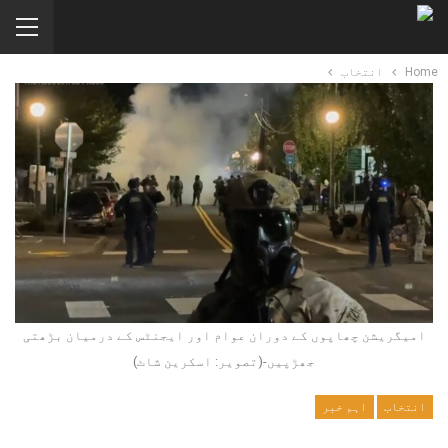
Home
انتخاب
امیگریشن چھاپوں کے دوران عوام اور ایجنٹس کے درمیان بڑھتی
جھڑپیں-(تصویر: اسکرین شاٹ)
انتخاب
اہم خبر