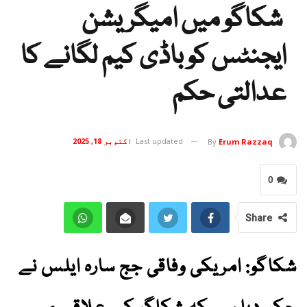
شکاگو میں امیگریشن
ایجنٹس کو باڈی کیم لگانے کا
عدالتی حکم
Last updated
اکتوبر 18, 2025
By
Erum Razzaq
0
Share
شکاگو: امریکی وفاقی جج سارہ ایلس نے