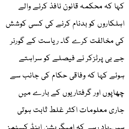
کہا کہ محکمہ قانون نافذ کرنے والے
اہلکاروں کو بدنام کرنے کی کسی کوشش
کی مخالفت کرے گا۔ ریاست کے گورنر
جے بی پرٹزکر نے فیصلے کو سراہتے
ہوئے کہا کہ وفاقی حکام کی جانب سے
چھاپوں اور گرفتاریوں کے بارے میں
جاری معلومات اکثر غلط ثابت ہوتی
ہیں۔یاد رہے کہ امیگریشن اینڈ کسٹمز