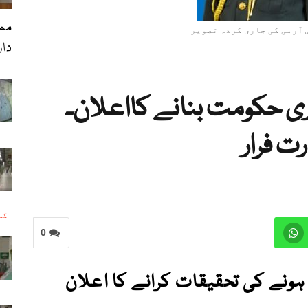
ممد
 آرمی کی جاری کردہ تصویر
دا
ی حکومت بنانے کااعلان۔
ت فرار
اگست 8, 
0
ہونے کی تحقیقات کرانے کا اعلان