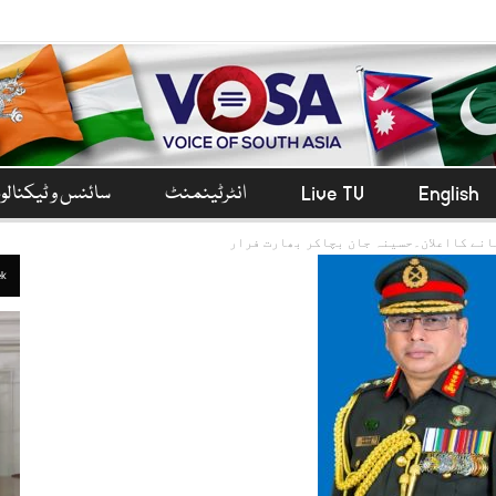
English
Live TV
انٹرٹینمنٹ
سائنس و ٹیکنال
انے کااعلان۔حسینہ جان بچاکر بھارت فرار
ek