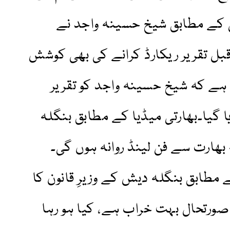
 کے مطابق شیخ حسینہ واجد نے
بل تقریر ریکارڈ کرانے کی بھی کوشش
 ہے کہ شیخ حسینہ واجد کو تقریر
یا گیا۔بھارتی میڈیا کے مطابق بنگلہ
ھارت سے فن لینڈ روانہ ہوں گی۔
مطابق بنگلہ دیش کے وزیرِ قانون کا
ورتحال بہت خراب ہے، کیا ہو رہا