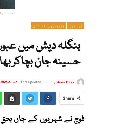
بنگلہ دیش
اہم خبر
اوورسیز پاکستانی
بنگلہ دیش میں عبور
حسینہ جان بچاکر بھار
Last updated
اگست 5, 2024
By
News Desk
Share
فوج نے شہریوں کے جاں بحق 