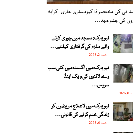
انی کی مختصر ڈاکیومنٹری جاری، کرایہ
روں کی جدوجہد…
نیویارک: مسجد میں چوری کرنے
والے ملزم کی گرفتاری کیلئے…
اگست 2, 2026
نیویارک میں اگست میں کئی سب
وے لائنوں کی ویک اینڈ
سروس…
2026
نیویارک میں لاعلاج مریضوں کو
زندگی ختم کرنے کی قانونی…
اگست 6, 2026