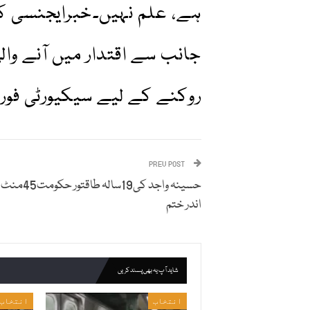
ہے، علم نہیں۔خبرایجنسی ک
جانب سے اقتدار میں آنے و
روکنے کے لیے سیکیورٹی فورسز
PREV POST
حسینہ واجد کی19سالہ طاقت
اندر ختم
شاید آپ یہ بھی پسند کریں
انتخاب
انتخاب