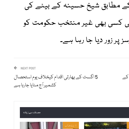
ے مطابق شیخ حسینہ کے بیٹے کی
الی کسی بھی غیر منتخب حکومت کو
 پر زور دیا جا رہا ہے۔
NEXT POST
ور حکومت45منٹ کے
5 اگست کے بھارتی اقدام کیخلاف یوم استحصال
کشمیر آج منایا جارہا ہے
مصنف سے زیادہ
انتخاب