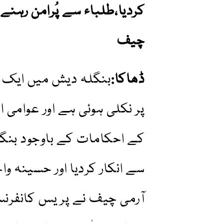
کردیا،طلباء سے پُرامن رہنے 
چیف
ڈھاکا:
بنگلہ دیش میں ایک 
پر نکلی ہوئی ہے اور عوامی 
کے احکامات کے باوجود بنگلہ
سے انکار کردیا اور حسینہ وا
آرمی چیف نے پر یس کانفرن