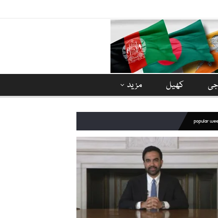
وجی
کھیل
مزید
popular we