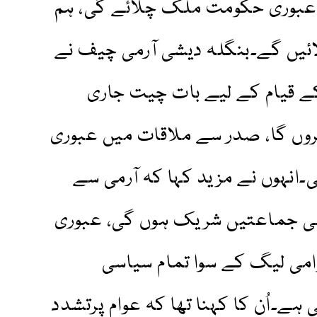
 عبوری حکومت ملک چلائے گی، ہم
ائیں گے۔بنگلہ دیشی آرمی چیف نے
 قیام کے لیے بات چیت جاری
وں گا، صدر سے ملاقات میں عبوری
۔انہوں نے مزید کہا کہ آرمی سے
سی جماعتیں شریک ہوں گی، عبوری
می لیگ کے سوا تمام سیاسی
ے۔اُن کا کہنا تھا کہ عوام پرتشدد