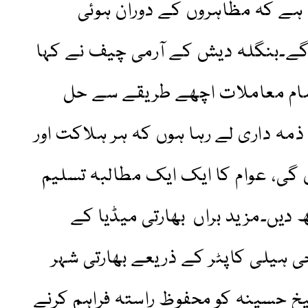
ہے کہ مظاہروں کے دوران ہوئی
گے۔بنگلہ دیش کے آرمی چیف نے کہا
تمام معاملات اچھے طریقے سے حل
 داری لے رہا ہوں کہ ہر ہلاکت اور
ی، عوام کا ایک ایک مطالبہ تسلیم
ھ دیں۔مزید براں بھارتی میڈیا کے
 ہیلی کاپٹر کے ذریعے بھارتی شہر
یخ حسینہ کو محفوظ راستہ فراہم کرنے