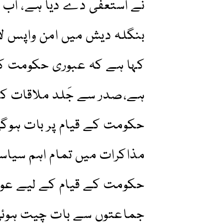
نے استعفیٰ دے دیا ہے، اب
بنگلہ دیش میں امن واپس ل
کہا ہے کہ عبوری حکومت کے
ہے،صدر سے جَلد ملاقات کر
حکومت کے قیام پر بات ہوگی
مذاکرات میں تمام اہم سیا
حکومت کے قیام کے لیے عوا
جماعتوں سے بات چیت ہوئی ہ